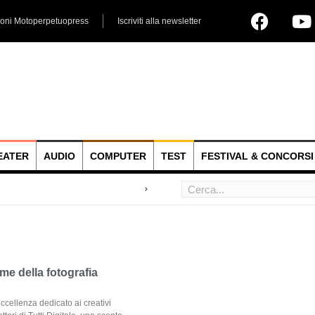
ioni Motoperpetuopress
Iscriviti alla newsletter
EATER
AUDIO
COMPUTER
TEST
FESTIVAL & CONCORSI
 hoc
me della fotografia
ccellenza dedicato ai creativi