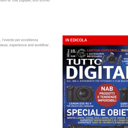
tori di Tutti Digitale, uno sconto
, l’evento per eccellenza
IN EDICOLA
 ideas, experience and workflow’,