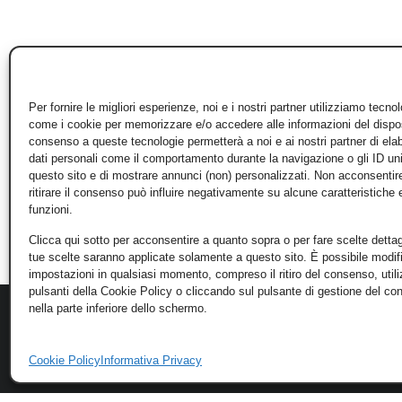
Per fornire le migliori esperienze, noi e i nostri partner utilizziamo tecno
come i cookie per memorizzare e/o accedere alle informazioni del disposi
consenso a queste tecnologie permetterà a noi e ai nostri partner di ela
dati personali come il comportamento durante la navigazione o gli ID un
questo sito e di mostrare annunci (non) personalizzati. Non acconsentir
ritirare il consenso può influire negativamente su alcune caratteristiche 
funzioni.
Clicca qui sotto per acconsentire a quanto sopra o per fare scelte dettag
tue scelte saranno applicate solamente a questo sito. È possibile modifi
impostazioni in qualsiasi momento, compreso il ritiro del consenso, util
pulsanti della Cookie Policy o cliccando sul pulsante di gestione del c
nella parte inferiore dello schermo.
Cookie Policy
Informativa Privacy