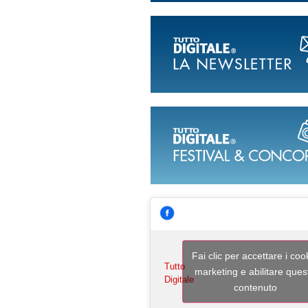
Fai clic per accettare i coo
Tutto
marketing e abilitare ques
Digitale
contenuto