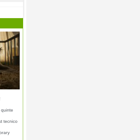
!
 quinte
st tecnico
brary