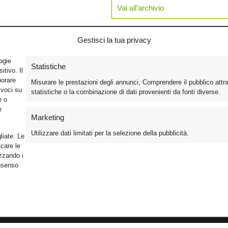
Vai all'archivio
Gestisci la tua privacy
logie
Statistiche
tivo. Il
borare
Misurare le prestazioni degli annunci, Comprendere il pubblico attr
ivoci su
statistiche o la combinazione di dati provenienti da fonti diverse.
e o
e
Marketing
Utilizzare dati limitati per la selezione della pubblicità.
liate. Le
care le
izzando i
onsenso
Foto
Cinema
Iscriviti alla n
Video
Home Theater/HDTV
Informativa Pr
Mobile
Audio
Gestisci Cook