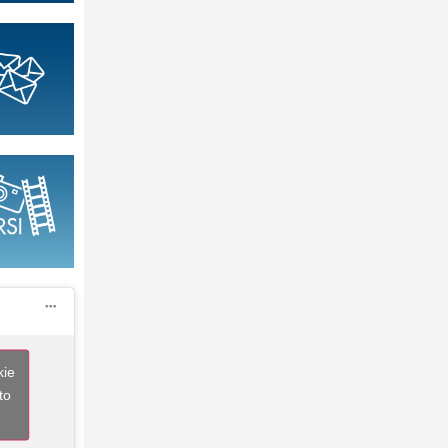
kie
to