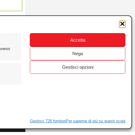
Accetta
averso
Nega
Gestisci opzioni
ewsletter
ivacy
Gestisci 726 fornitori
Per saperne di più su questi scopi
ie