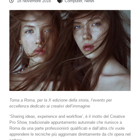
18 Novembre 2016
Computer
,
News
Torna a Roma, per la X edizione della storia, l’evento per
eccellenza dedicato ai creativi dell’immagine
‘Sharing ideas, experience and workflow’, è il motto del Creative
Pro Show, tradizionale appuntamento autunnale che riunisce a
Roma da una parte professionisti qualificati e dall’altra chi vuole
apprendere le tecniche più aggiornate direttamente da chi opera nel