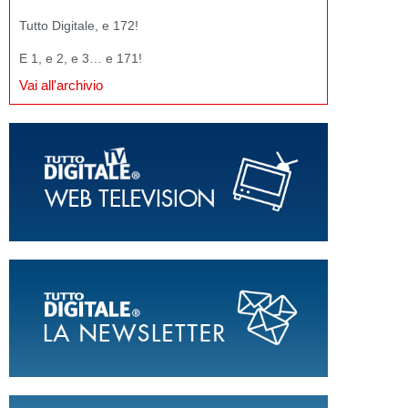
Tutto Digitale, e 172!
E 1, e 2, e 3… e 171!
Vai all'archivio