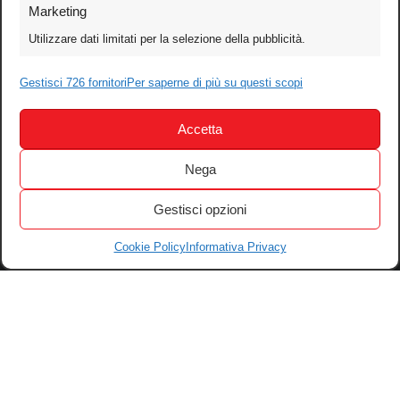
Foto
Marketing
Video
Utilizzare dati limitati per la selezione della pubblicità.
Mobile
Gestisci 726 fornitori
Per saperne di più su questi scopi
Games
Test
Accetta
Cinema
Home Theater/HDTV
Nega
Audio
Gestisci opzioni
Computer
Festival & Concorsi
Cookie Policy
Informativa Privacy
Iscriviti alla newsletter
Informativa Privacy
Gestisci Cookie
Tutti i diritti riservati – © 2004-2026 Motoperpetuopress srl – P. iva
07896411001