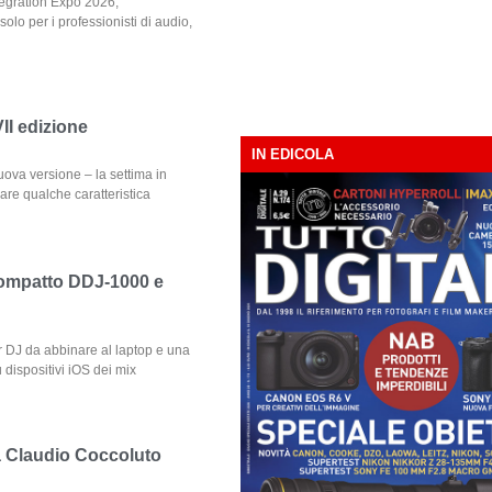
tegration Expo 2026,
olo per i professionisti di audio,
II edizione
IN EDICOLA
uova versione – la settima in
are qualche caratteristica
 compatto DDJ-1000 e
r DJ da abbinare al laptop e una
 dispositivi iOS dei mix
a Claudio Coccoluto