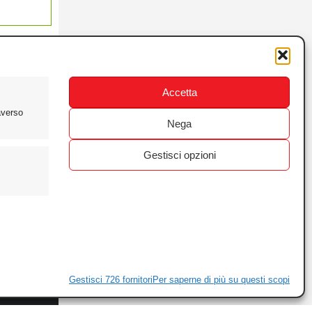
Accetta
averso
Nega
Gestisci opzioni
ewsletter
ivacy
Gestisci 726 fornitori
Per saperne di più su questi scopi
ie