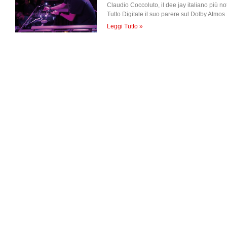
Claudio Coccoluto, il dee jay italiano più n
Tutto Digitale il suo parere sul Dolby Atmos
Leggi Tutto »