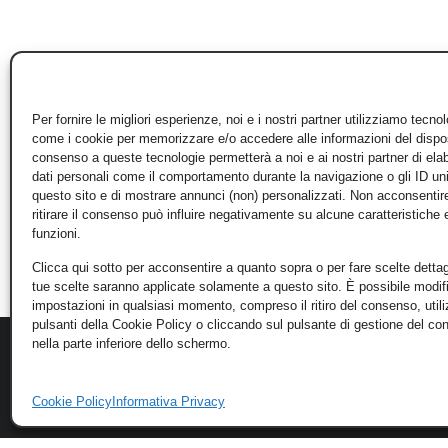
Per fornire le migliori esperienze, noi e i nostri partner utilizziamo tecno
come i cookie per memorizzare e/o accedere alle informazioni del disposi
consenso a queste tecnologie permetterà a noi e ai nostri partner di ela
dati personali come il comportamento durante la navigazione o gli ID un
questo sito e di mostrare annunci (non) personalizzati. Non acconsentir
ritirare il consenso può influire negativamente su alcune caratteristiche 
funzioni.
Clicca qui sotto per acconsentire a quanto sopra o per fare scelte dettag
tue scelte saranno applicate solamente a questo sito. È possibile modifi
impostazioni in qualsiasi momento, compreso il ritiro del consenso, util
pulsanti della Cookie Policy o cliccando sul pulsante di gestione del c
nella parte inferiore dello schermo.
Cookie Policy
Informativa Privacy