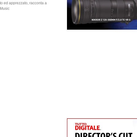
oto ed apprezzato, racconta a
 Music