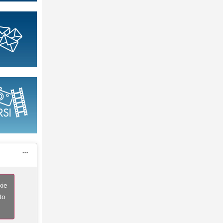
kie
to