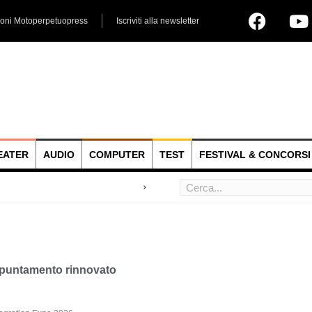
ioni Motoperpetuopress
Iscriviti alla newsletter
EATER
AUDIO
COMPUTER
TEST
FESTIVAL & CONCORSI
 hoc
appuntamento rinnovato