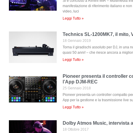
Si è concluso a Rimini MIR – Multimedia In
manifestazione di riferimento italiano e non s
video, luci
Leggi Tutto »
Technics SL-1200MK7, il mito, V
18 Gennaio 2019
Torna il giradischi assoluto per DJ, in una n
quasi 50 anni! – che riesce ancora a miglior
Leggi Tutto »
Pioneer presenta il controller
l’App DJM-REC
25 Gennaio 2018
Pioneer presenta un controller compatto pe
App per la gestione e la trasmissione live su
Leggi Tutto »
Dolby Atmos Music, intervista 
18 Ottobre 2017