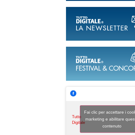
Fai clic per accettare i coo
Tutto
marketing e abilitare ques
Digitale
contenuto