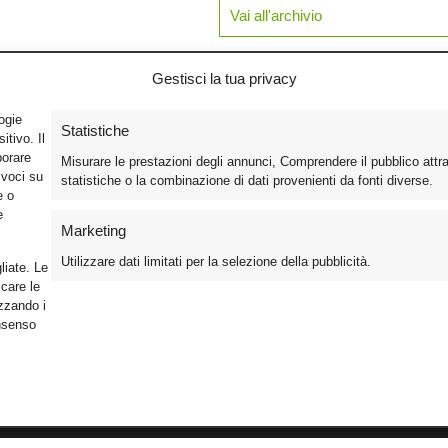
Vai all'archivio
Gestisci la tua privacy
logie
Statistiche
tivo. Il
borare
Misurare le prestazioni degli annunci, Comprendere il pubblico attr
ivoci su
statistiche o la combinazione di dati provenienti da fonti diverse.
e o
e
Marketing
Utilizzare dati limitati per la selezione della pubblicità.
liate. Le
care le
izzando i
onsenso
Foto
Cinema
Iscriviti alla n
Video
Home Theater/HDTV
Informativa Pr
Mobile
Audio
Gestisci Cook