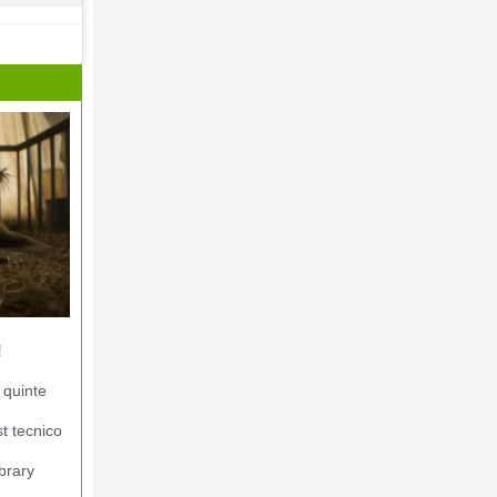
!
 quinte
st tecnico
brary