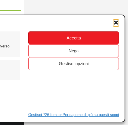
Accetta
averso
Nega
Gestisci opzioni
ewsletter
ivacy
Gestisci 726 fornitori
Per saperne di più su questi scopi
ie