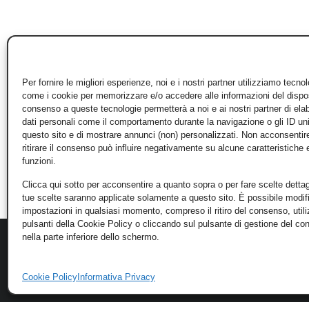
Per fornire le migliori esperienze, noi e i nostri partner utilizziamo tecno
come i cookie per memorizzare e/o accedere alle informazioni del disposi
consenso a queste tecnologie permetterà a noi e ai nostri partner di ela
dati personali come il comportamento durante la navigazione o gli ID un
questo sito e di mostrare annunci (non) personalizzati. Non acconsentir
ritirare il consenso può influire negativamente su alcune caratteristiche 
funzioni.
Clicca qui sotto per acconsentire a quanto sopra o per fare scelte dettag
tue scelte saranno applicate solamente a questo sito. È possibile modifi
impostazioni in qualsiasi momento, compreso il ritiro del consenso, util
pulsanti della Cookie Policy o cliccando sul pulsante di gestione del c
nella parte inferiore dello schermo.
Cookie Policy
Informativa Privacy