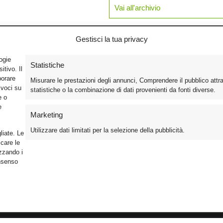
Vai all'archivio
Gestisci la tua privacy
logie
Statistiche
tivo. Il
borare
Misurare le prestazioni degli annunci, Comprendere il pubblico attr
ivoci su
statistiche o la combinazione di dati provenienti da fonti diverse.
e o
e
Marketing
Utilizzare dati limitati per la selezione della pubblicità.
liate. Le
care le
izzando i
onsenso
Foto
Cinema
Iscriviti alla n
Video
Home Theater/HDTV
Informativa Pr
Mobile
Audio
Gestisci Cook