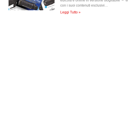
edicola e online in versione sfogliabile – v
con i suoi contenuti esclusivi…
Leggi Tutto »