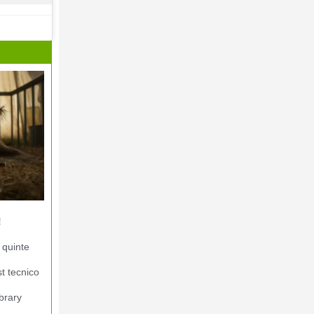
!
 quinte
st tecnico
brary