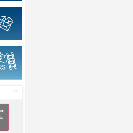
kie
to