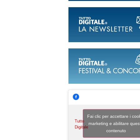
Fai clic per accettare i coo
Tutto
marketing e abilitare ques
Digitale
contenuto