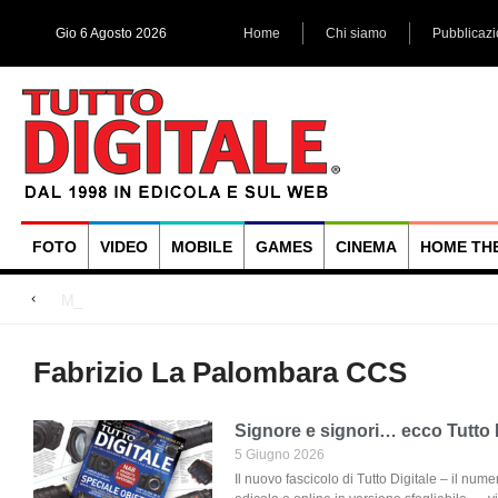
Gio 6 Agosto 2026
Home
Chi siamo
Pubblicaz
FOTO
VIDEO
MOBILE
GAMES
CINEMA
HOME TH
Megadap M2RF, i
Blackmagic Design UltraStudio Express 3G, due accessori ad
Arri Rental, evoluzioni in arrivo
Fabrizio La Palombara CCS
Signore e signori… ecco Tutto 
5 Giugno 2026
Il nuovo fascicolo di Tutto Digitale – il nume