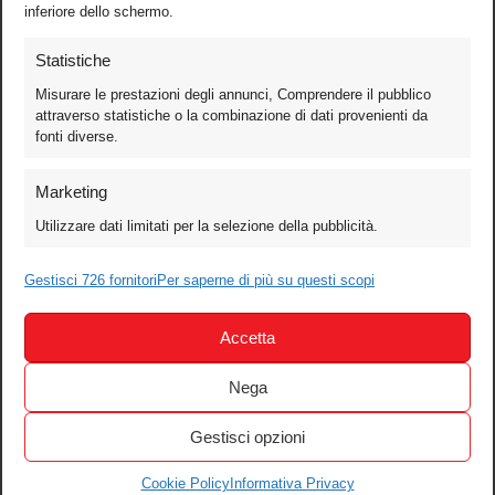
inferiore dello schermo.
Statistiche
Misurare le prestazioni degli annunci, Comprendere il pubblico
attraverso statistiche o la combinazione di dati provenienti da
fonti diverse.
Foto
Marketing
Video
Utilizzare dati limitati per la selezione della pubblicità.
Mobile
Games
Gestisci 726 fornitori
Per saperne di più su questi scopi
Test
Accetta
Cinema
Home Theater/HDTV
Nega
Audio
Gestisci opzioni
Computer
Festival & Concorsi
Cookie Policy
Informativa Privacy