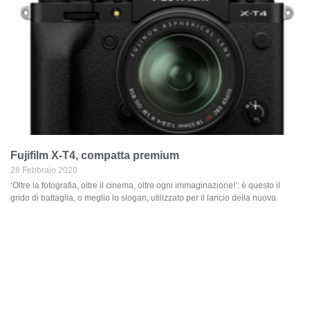
Fujifilm X-T4, compatta premium
28 Febbraio 2020
‘Oltre la fotografia, oltre il cinema, oltre ogni immaginazione!’: è questo il
grido di battaglia, o meglio lo slogan, utilizzato per il lancio della nuova