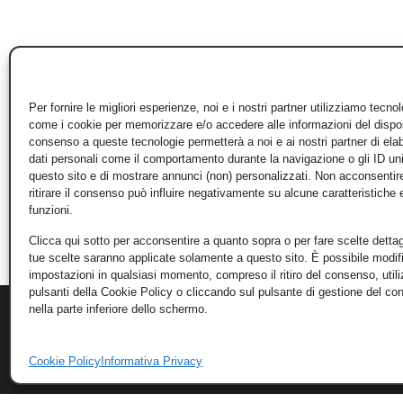
Per fornire le migliori esperienze, noi e i nostri partner utilizziamo tecno
come i cookie per memorizzare e/o accedere alle informazioni del disposi
consenso a queste tecnologie permetterà a noi e ai nostri partner di ela
dati personali come il comportamento durante la navigazione o gli ID un
questo sito e di mostrare annunci (non) personalizzati. Non acconsentir
ritirare il consenso può influire negativamente su alcune caratteristiche 
funzioni.
Clicca qui sotto per acconsentire a quanto sopra o per fare scelte dettag
tue scelte saranno applicate solamente a questo sito. È possibile modifi
impostazioni in qualsiasi momento, compreso il ritiro del consenso, util
pulsanti della Cookie Policy o cliccando sul pulsante di gestione del c
nella parte inferiore dello schermo.
Cookie Policy
Informativa Privacy