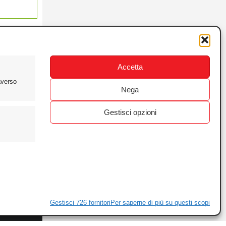
Accetta
averso
Nega
Gestisci opzioni
ewsletter
ivacy
Gestisci 726 fornitori
Per saperne di più su questi scopi
ie