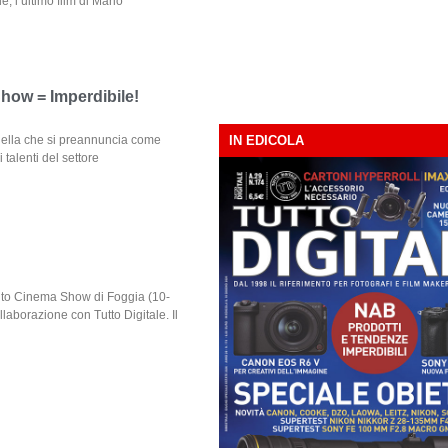
, l’ultimo film di Mario
how = Imperdibile!
 quella che si preannuncia come
IN EDICOLA
 talenti del settore
vento Cinema Show di Foggia (10-
laborazione con Tutto Digitale. Il