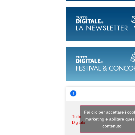
Fai clic per accettare i coo
Tutto
marketing e abilitare ques
Digitale
contenuto