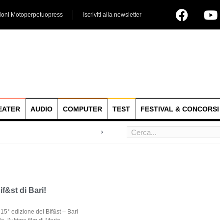
ioni Motoperpetuopress
Iscriviti alla newsletter
EATER
AUDIO
COMPUTER
TEST
FESTIVAL & CONCORSI
 hoc
if&st di Bari!
5° edizione del Bif&st – Bari