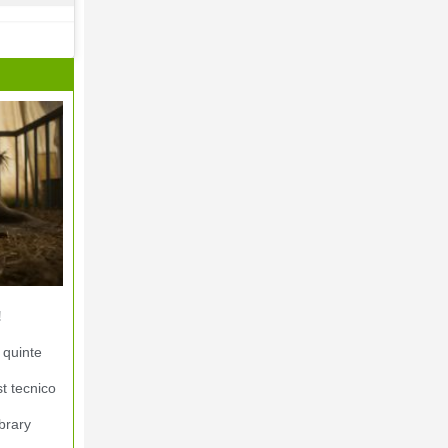
!
 quinte
st tecnico
brary