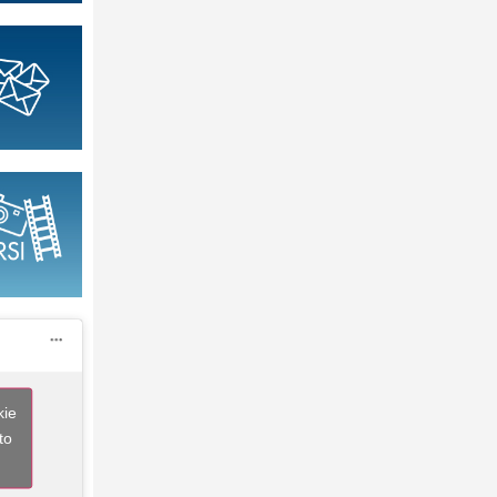
kie
to