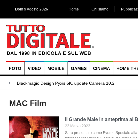
Dom 9 Agosto 2026
Home
Chi siamo
Pubblicaz
FOTO
VIDEO
MOBILE
GAMES
CINEMA
HOME TH
Megadap M2RF,
Blackmagic Design UltraStudio Express 3G, due accessori ad
Arri Rental, evoluzioni in arrivo
MAC Film
Il Grande Male in anteprima al B
23 Marzo 2023
Sarà presentato come Evento Speciale alla 1