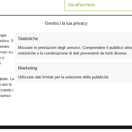
Vai all'archivio
Gestisci la tua privacy
logie
Statistiche
tivo. Il
borare
Misurare le prestazioni degli annunci, Comprendere il pubblico attr
ivoci su
statistiche o la combinazione di dati provenienti da fonti diverse.
e o
e
Marketing
Utilizzare dati limitati per la selezione della pubblicità.
liate. Le
care le
izzando i
onsenso
Foto
Cinema
Iscriviti alla n
Video
Home Theater/HDTV
Informativa Pr
Mobile
Audio
Gestisci Cook