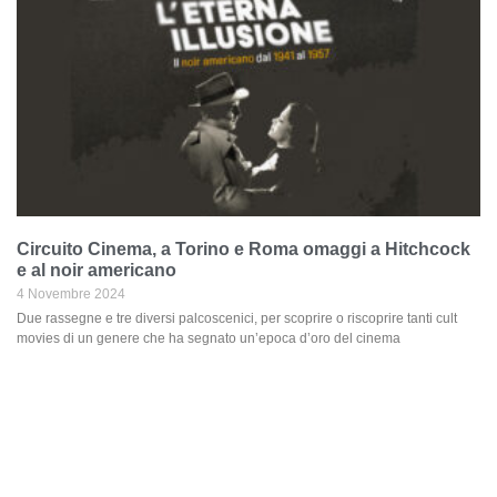
Circuito Cinema, a Torino e Roma omaggi a Hitchcock
e al noir americano
4 Novembre 2024
Due rassegne e tre diversi palcoscenici, per scoprire o riscoprire tanti cult
movies di un genere che ha segnato un’epoca d’oro del cinema