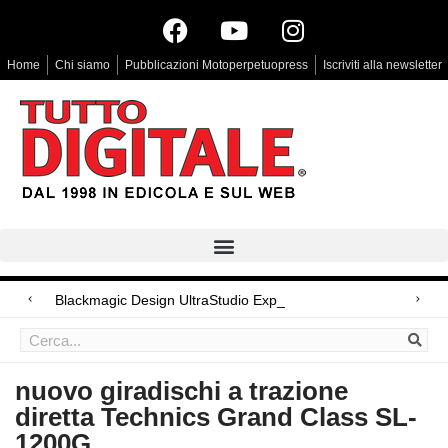
Home
Chi siamo
Pubblicazioni Motoperpetuopress
Iscriviti alla newsletter
Blackmagic Design UltraStudio Express 3G,
Arri Rental, evoluzioni in arrivo
LG Signature OLED T, il primo Oled trasparente
nuovo giradischi a trazione
diretta Technics Grand Class SL-
1200G