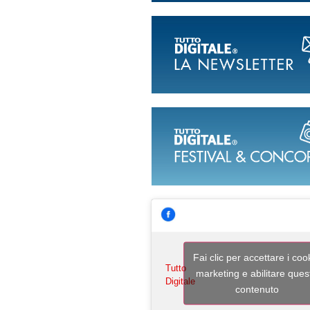
Fai clic per accettare i coo
Tutto
marketing e abilitare ques
Digitale
contenuto