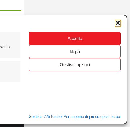
Accetta
averso
Nega
Gestisci opzioni
ewsletter
ivacy
Gestisci 726 fornitori
Per saperne di più su questi scopi
ie