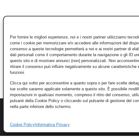
Per fornire le migliori esperienze, noi e i nostri partner utilizziamo tecno
come i cookie per memorizzare e/o accedere alle informazioni del disposi
consenso a queste tecnologie permetterà a noi e ai nostri partner di ela
dati personali come il comportamento durante la navigazione o gli ID un
questo sito e di mostrare annunci (non) personalizzati. Non acconsentir
ritirare il consenso può influire negativamente su alcune caratteristiche 
funzioni.
Clicca qui sotto per acconsentire a quanto sopra o per fare scelte dettag
tue scelte saranno applicate solamente a questo sito. È possibile modifi
impostazioni in qualsiasi momento, compreso il ritiro del consenso, util
pulsanti della Cookie Policy o cliccando sul pulsante di gestione del c
nella parte inferiore dello schermo.
Cookie Policy
Informativa Privacy