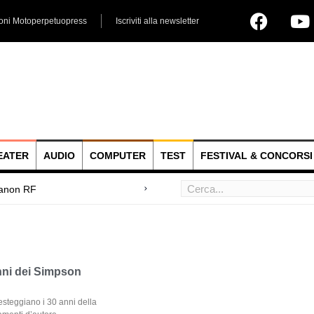
ioni Motoperpetuopress
Iscriviti alla newsletter
EATER
AUDIO
COMPUTER
TEST
FESTIVAL & CONCORSI
ni dei Simpson
steggiano i 30 anni della