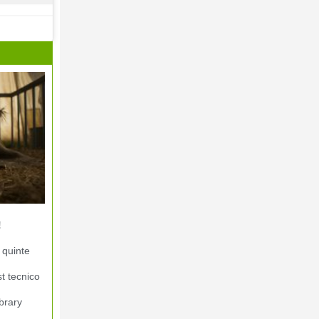
!
 quinte
st tecnico
brary