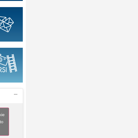
kie
to