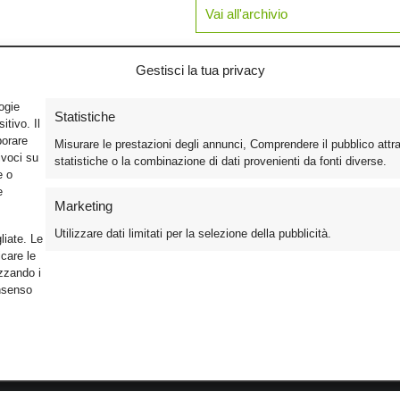
Vai all'archivio
Gestisci la tua privacy
logie
Statistiche
tivo. Il
borare
Misurare le prestazioni degli annunci, Comprendere il pubblico attr
ivoci su
statistiche o la combinazione di dati provenienti da fonti diverse.
e o
e
Marketing
Utilizzare dati limitati per la selezione della pubblicità.
liate. Le
care le
izzando i
onsenso
Foto
Cinema
Iscriviti alla n
Video
Home Theater/HDTV
Informativa Pr
Mobile
Audio
Gestisci Cook