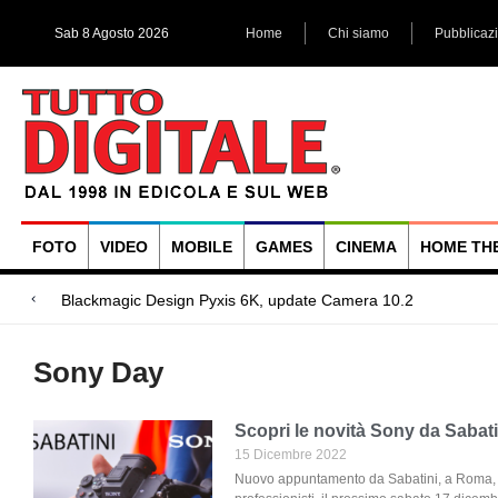
Sab 8 Agosto 2026
Home
Chi siamo
Pubblicaz
FOTO
VIDEO
MOBILE
GAMES
CINEMA
HOME TH
Megadap M2RF,
Blackmagic Design UltraStudio Express 3G, due accessori ad
Arri Rental, evoluzioni in arrivo
Sony Day
Scopri le novità Sony da Sabati
15 Dicembre 2022
Nuovo appuntamento da Sabatini, a Roma, 