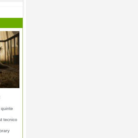
!
 quinte
st tecnico
brary