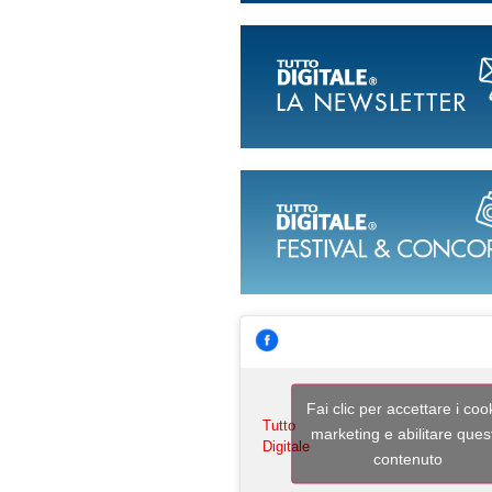
Fai clic per accettare i coo
Tutto
marketing e abilitare ques
Digitale
contenuto