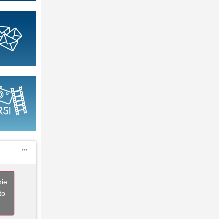
kie
to