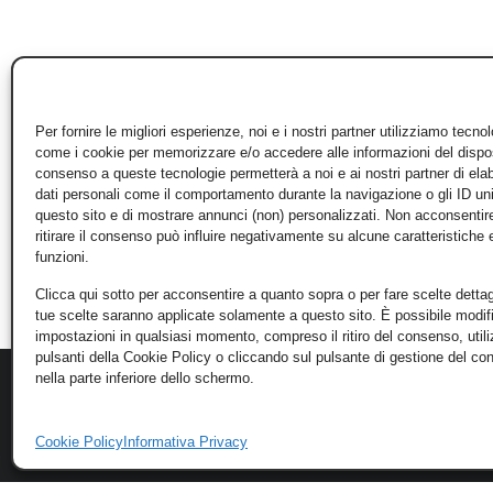
Per fornire le migliori esperienze, noi e i nostri partner utilizziamo tecno
come i cookie per memorizzare e/o accedere alle informazioni del disposi
consenso a queste tecnologie permetterà a noi e ai nostri partner di ela
dati personali come il comportamento durante la navigazione o gli ID un
questo sito e di mostrare annunci (non) personalizzati. Non acconsentir
ritirare il consenso può influire negativamente su alcune caratteristiche 
funzioni.
Clicca qui sotto per acconsentire a quanto sopra o per fare scelte dettag
tue scelte saranno applicate solamente a questo sito. È possibile modifi
impostazioni in qualsiasi momento, compreso il ritiro del consenso, util
pulsanti della Cookie Policy o cliccando sul pulsante di gestione del c
nella parte inferiore dello schermo.
Cookie Policy
Informativa Privacy