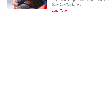
professionisti, il prossimo sabato 17 dicembr
Sony Day! Torniamo a
Leggi Tutto »