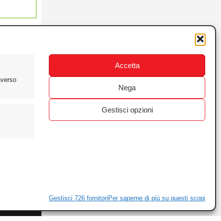
Accetta
averso
Nega
Gestisci opzioni
ewsletter
ivacy
Gestisci 726 fornitori
Per saperne di più su questi scopi
ie