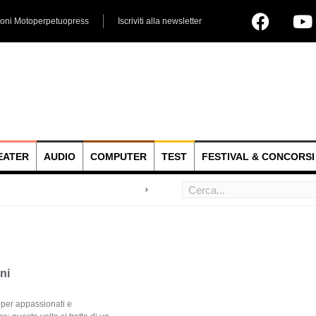
ioni Motoperpetuopress
Iscriviti alla newsletter
EATER
AUDIO
COMPUTER
TEST
FESTIVAL & CONCORSI
 hoc
ni
per appassionati e