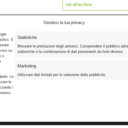
Vai all'archivio
Gestisci la tua privacy
logie
Statistiche
tivo. Il
borare
Misurare le prestazioni degli annunci, Comprendere il pubblico attr
ivoci su
statistiche o la combinazione di dati provenienti da fonti diverse.
e o
e
Marketing
Utilizzare dati limitati per la selezione della pubblicità.
liate. Le
care le
izzando i
onsenso
Foto
Cinema
Iscriviti alla n
Video
Home Theater/HDTV
Informativa Pr
Mobile
Audio
Gestisci Cook