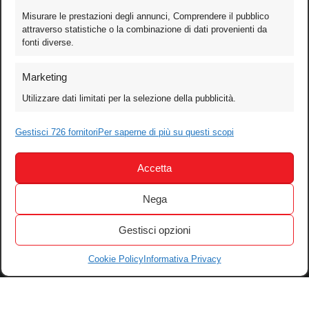
Misurare le prestazioni degli annunci, Comprendere il pubblico
attraverso statistiche o la combinazione di dati provenienti da
fonti diverse.
Foto
Marketing
Video
Utilizzare dati limitati per la selezione della pubblicità.
Mobile
Games
Gestisci 726 fornitori
Per saperne di più su questi scopi
Test
Accetta
Cinema
Home Theater/HDTV
Nega
Audio
Gestisci opzioni
Computer
Festival & Concorsi
Cookie Policy
Informativa Privacy
Iscriviti alla newsletter
Informativa Privacy