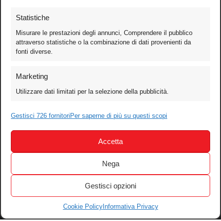
Statistiche
Misurare le prestazioni degli annunci, Comprendere il pubblico
attraverso statistiche o la combinazione di dati provenienti da
fonti diverse.
Foto
Marketing
Video
Utilizzare dati limitati per la selezione della pubblicità.
Mobile
Games
Gestisci 726 fornitori
Per saperne di più su questi scopi
Test
Accetta
Cinema
Home Theater/HDTV
Nega
Audio
Gestisci opzioni
Computer
Festival & Concorsi
Cookie Policy
Informativa Privacy
Iscriviti alla newsletter