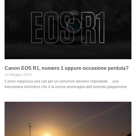
Canon EOS R1, numero 1 oppure occasione perduta?
15 Maggio 2024
Canon organizza una call per un annuncio davvero importante… una
fotocamera mirrorless che è la nuova ammiraglia dell’azienda giapponese