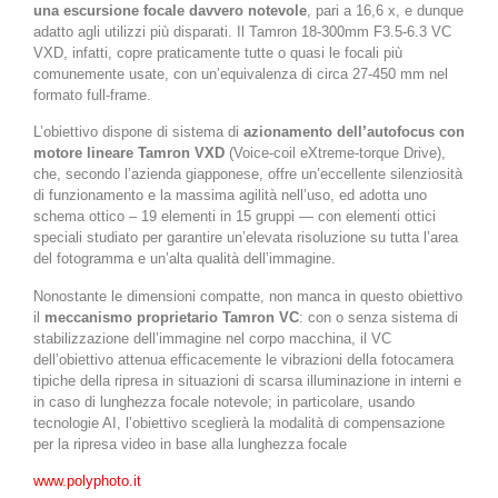
una escursione focale davvero notevole
, pari a 16,6 x, e dunque
adatto agli utilizzi più disparati. Il Tamron 18-300mm F3.5-6.3 VC
VXD, infatti, copre praticamente tutte o quasi le focali più
comunemente usate, con un’equivalenza di circa 27-450 mm nel
formato full-frame.
L’obiettivo dispone di sistema di
azionamento dell’autofocus con
motore lineare Tamron VXD
(Voice-coil eXtreme-torque Drive),
che, secondo l’azienda giapponese, offre un’eccellente silenziosità
di funzionamento e la massima agilità nell’uso, ed adotta uno
schema ottico –
19 elementi in 15 gruppi —
con elementi ottici
speciali studiato per garantire un’elevata risoluzione su tutta l’area
del fotogramma e un’alta qualità dell’immagine.
Nonostante le dimensioni compatte, non manca in questo obiettivo
il
meccanismo proprietario
Tamron
VC
: con o senza sistema di
stabilizzazione dell’immagine nel corpo macchina, il VC
dell’obiettivo attenua efficacemente le vibrazioni della fotocamera
tipiche della ripresa in situazioni di scarsa illuminazione in interni e
in caso di lunghezza focale notevole; in particolare, usando
tecnologie AI, l’obiettivo sceglierà la modalità di compensazione
per la ripresa video in base alla lunghezza focale
www.polyphoto.it