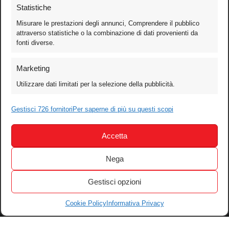
Statistiche
Misurare le prestazioni degli annunci, Comprendere il pubblico
attraverso statistiche o la combinazione di dati provenienti da
fonti diverse.
Foto
Marketing
Video
Utilizzare dati limitati per la selezione della pubblicità.
Mobile
Gestisci 726 fornitori
Per saperne di più su questi scopi
Games
Test
Accetta
Cinema
Home Theater/HDTV
Nega
Audio
Gestisci opzioni
Computer
Festival & Concorsi
Cookie Policy
Informativa Privacy
Iscriviti alla newsletter