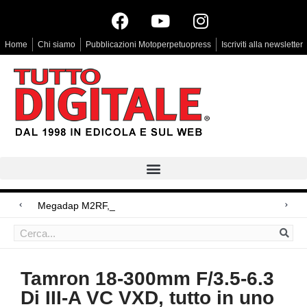
Home
Chi siamo
Pubblicazioni Motoperpetuopress
Iscriviti alla newsletter
Megadap M2RF, il primo adattatore a
Arri Rental, evoluzioni in arrivo
Blackmagic Design UltraStudio Express 3G, due accessori ad hoc
Tamron 18-300mm F/3.5-6.3
Di III-A VC VXD, tutto in uno