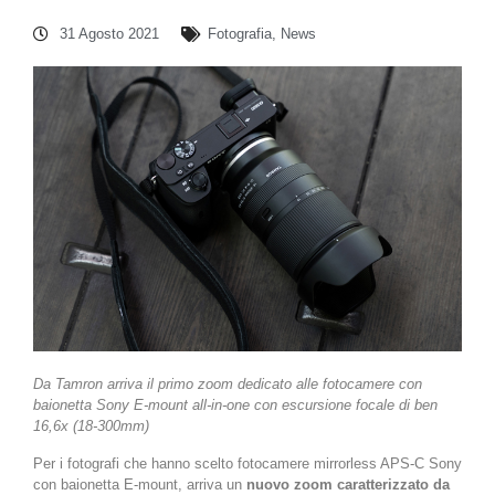
31 Agosto 2021
Fotografia
,
News
Da Tamron arriva il primo zoom dedicato alle fotocamere con
baionetta Sony E-mount all-in-one con escursione focale di ben
16,6x (18-300mm)
Per i fotografi che hanno scelto fotocamere mirrorless APS-C Sony
con baionetta E-mount, arriva un
nuovo zoom caratterizzato da