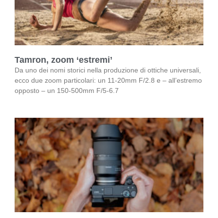
Tamron, zoom ‘estremi’
Da uno dei nomi storici nella produzione di ottiche universali,
ecco due zoom particolari: un 11-20mm F/2.8 e – all’estremo
opposto – un 150-500mm F/5-6.7