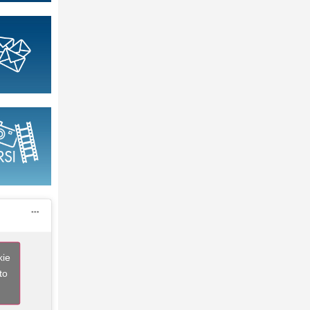
kie
to