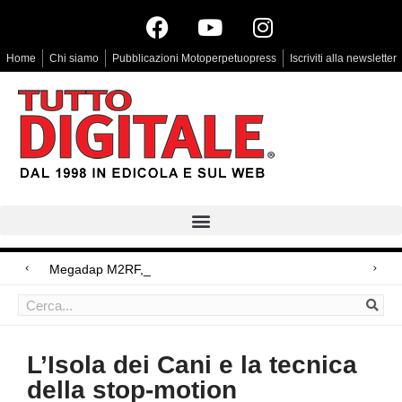
Home
Chi siamo
Pubblicazioni Motoperpetuopress
Iscriviti alla newsletter
Megadap M2RF, il primo adattator
Arri Rental, evoluzioni in arrivo
Blackmagic Design UltraStudio Express 3G, due accessori ad hoc
L’Isola dei Cani e la tecnica
della stop-motion