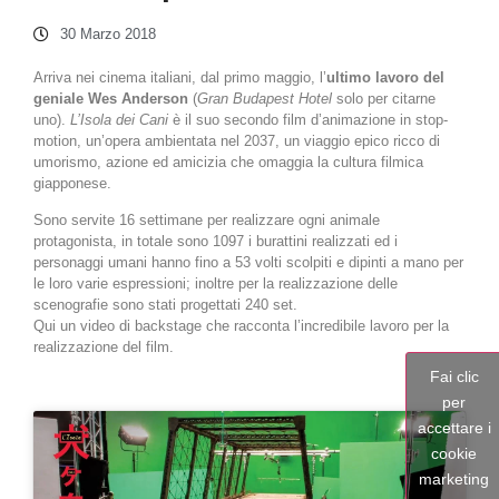
30 Marzo 2018
Arriva nei cinema italiani, dal primo maggio, l’
ultimo lavoro del
geniale Wes Anderson
(
Gran Budapest Hotel
solo per citarne
uno).
L’Isola dei Cani
è il suo secondo film d’animazione in stop-
motion, un’opera ambientata nel 2037, un viaggio epico ricco di
umorismo, azione ed amicizia che omaggia la cultura filmica
giapponese.
Sono servite 16 settimane per realizzare ogni animale
protagonista, in totale sono 1097 i burattini realizzati ed i
personaggi umani hanno fino a 53 volti scolpiti e dipinti a mano per
le loro varie espressioni; inoltre per la realizzazione delle
scenografie sono stati progettati 240 set.
Qui un video di backstage che racconta l’incredibile lavoro per la
realizzazione del film.
Fai clic
per
accettare i
cookie
marketing