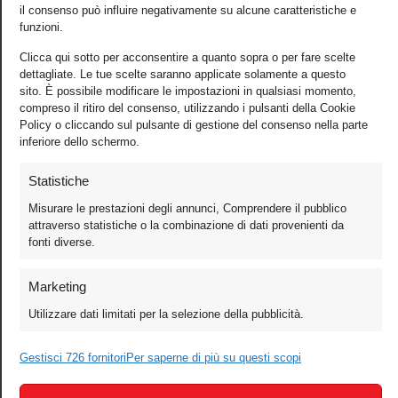
il consenso può influire negativamente su alcune caratteristiche e
funzioni.
Clicca qui sotto per acconsentire a quanto sopra o per fare scelte
dettagliate. Le tue scelte saranno applicate solamente a questo
sito. È possibile modificare le impostazioni in qualsiasi momento,
compreso il ritiro del consenso, utilizzando i pulsanti della Cookie
Policy o cliccando sul pulsante di gestione del consenso nella parte
inferiore dello schermo.
Statistiche
Misurare le prestazioni degli annunci, Comprendere il pubblico
Foto
attraverso statistiche o la combinazione di dati provenienti da
fonti diverse.
Video
Mobile
Marketing
Games
Utilizzare dati limitati per la selezione della pubblicità.
Test
Cinema
Gestisci 726 fornitori
Per saperne di più su questi scopi
Home Theater/HDTV