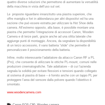
quattro diverse soluzioni che permettono di aumentare la versatilità
della macchina in vista dell’uso sul set.
Le
proposte riguardano innanzitutto una piastra superiore, che
offre maniglia e fori in abbondanza per altri dispositivi ed ha una
sezione che può essere estratta per utilizzare la Hot Shoe della
camera. All’estremo opposto, alla base, è possibile montare una
piastra che permette l’integrazione di accessori Canon, Wooden
Camera e di terze parti, grazie anche ad una slitta laterale che
aggiunge punti di montaggio. Ancora, da segnalare la disponibilità
di un terzo accessorio, il vano batteria “slide” che permette di
personalizzare il posizionamento della batteria.
Infine, molto interessante l’adattatore da attacco Canon RF a PL
(Pro), che consente di utilizzare le ottiche PL-mount, comuni nelle
produzioni cinematografiche. Tale adattatore – di cui l’azienda
segnala la solidità per evitare flessioni e tensioni quando collegato
al sistema di piastra di base – è fornito anche con un tappo PL per
proteggere l’area del sensore dalla polvere quando l’obiettivo è
smontato.
www.woodencamera.com
Canon EOS C80
,
Wooden camera