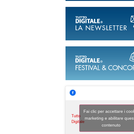
Fai clic per accettare i coo
Tutto
marketing e abilitare ques
Digitale
contenuto