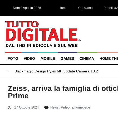
Dom 9 Agosto 2026
Home
Chi siamo
Pubblicaz
FOTO
VIDEO
MOBILE
GAMES
CINEMA
HOME TH
Megadap M2RF, il pri
Blackmagic Design UltraStudio Express 3G, due accessori ad
Arri Rental, evoluzioni in arrivo
Zeiss, arriva la famiglia di ott
Prime
17 Ottobre 2024
News
,
Video
,
ZHomepage