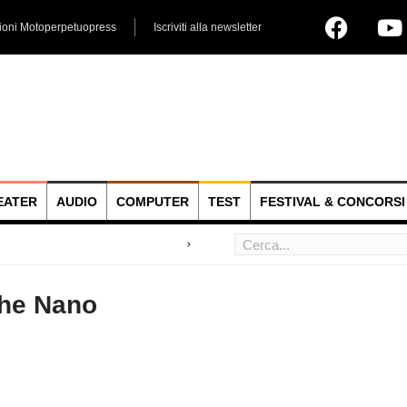
ioni Motoperpetuopress
Iscriviti alla newsletter
EATER
AUDIO
COMPUTER
TEST
FESTIVAL & CONCORSI
 hoc
iche Nano