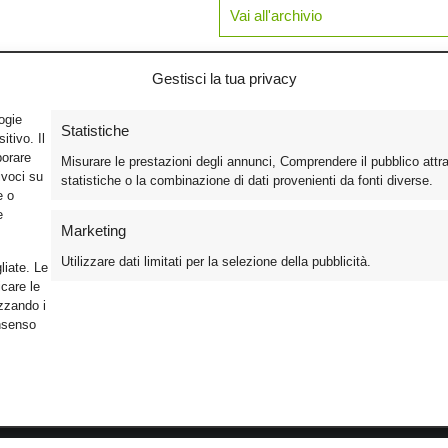
Vai all'archivio
Gestisci la tua privacy
logie
Statistiche
tivo. Il
borare
Misurare le prestazioni degli annunci, Comprendere il pubblico attr
ivoci su
statistiche o la combinazione di dati provenienti da fonti diverse.
e o
e
Marketing
Utilizzare dati limitati per la selezione della pubblicità.
liate. Le
care le
izzando i
onsenso
Foto
Cinema
Iscriviti alla n
Video
Home Theater/HDTV
Informativa Pr
Mobile
Audio
Gestisci Cook