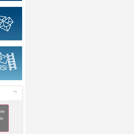
kie
to