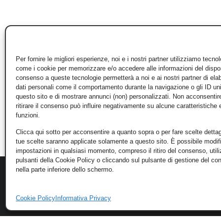
Per fornire le migliori esperienze, noi e i nostri partner utilizziamo tecno
come i cookie per memorizzare e/o accedere alle informazioni del disposi
consenso a queste tecnologie permetterà a noi e ai nostri partner di ela
dati personali come il comportamento durante la navigazione o gli ID un
questo sito e di mostrare annunci (non) personalizzati. Non acconsentir
ritirare il consenso può influire negativamente su alcune caratteristiche 
funzioni.
Clicca qui sotto per acconsentire a quanto sopra o per fare scelte dettag
tue scelte saranno applicate solamente a questo sito. È possibile modifi
impostazioni in qualsiasi momento, compreso il ritiro del consenso, util
pulsanti della Cookie Policy o cliccando sul pulsante di gestione del c
nella parte inferiore dello schermo.
Cookie Policy
Informativa Privacy