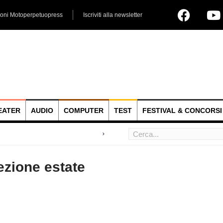
ioni Motoperpetuopress
Iscriviti alla newsletter
EATER
AUDIO
COMPUTER
TEST
FESTIVAL & CONCORSI
 hoc
lezione estate