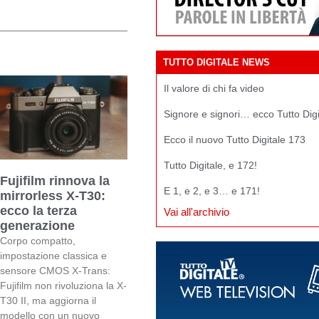
TUTTO DIGITALE NEWS
Il valore di chi fa video
Signore e signori… ecco Tutto Dig
Ecco il nuovo Tutto Digitale 173
Tutto Digitale, e 172!
Fujifilm rinnova la
E 1, e 2, e 3… e 171!
mirrorless X-T30:
ecco la terza
Vai all'archivio
generazione
Corpo compatto,
impostazione classica e
sensore CMOS X-Trans:
Fujifilm non rivoluziona la X-
T30 II, ma aggiorna il
modello con un nuovo