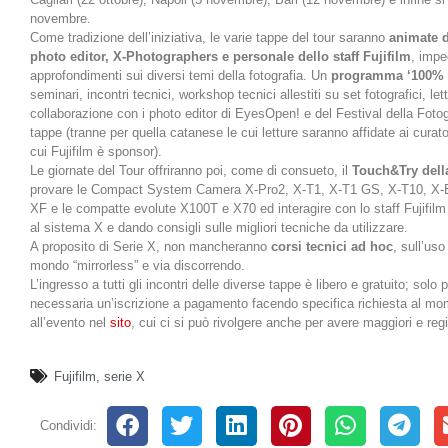
novembre.
Come tradizione dell’iniziativa, le varie tappe del tour saranno
animate d
photo editor, X-Photographers e personale dello staff Fujifilm
, impe
approfondimenti sui diversi temi della fotografia. Un
programma ‘100% 
seminari, incontri tecnici, workshop tecnici allestiti su set fotografici, lett
collaborazione con i photo editor di EyesOpen! e del Festival della Fotogr
tappe (tranne per quella catanese le cui letture saranno affidate ai curat
cui Fujifilm è sponsor).
Le giornate del Tour offriranno poi, come di consueto, il
Touch&Try dell
provare le Compact System Camera X-Pro2, X-T1, X-T1 GS, X-T10, X-E2S
XF e le compatte evolute X100T e X70 ed interagire con lo staff Fujifilm 
al sistema X e dando consigli sulle migliori tecniche da utilizzare.
A proposito di Serie X, non mancheranno
corsi tecnici ad hoc
, sull’uso
mondo “mirrorless” e via discorrendo.
L’ingresso a tutti gli incontri delle diverse tappe è libero e gratuito; solo p
necessaria un’iscrizione a pagamento facendo specifica richiesta al mom
all’evento nel
sito
, cui ci si può rivolgere anche per avere maggiori e regi
Fujifilm
,
serie X
Condividi: