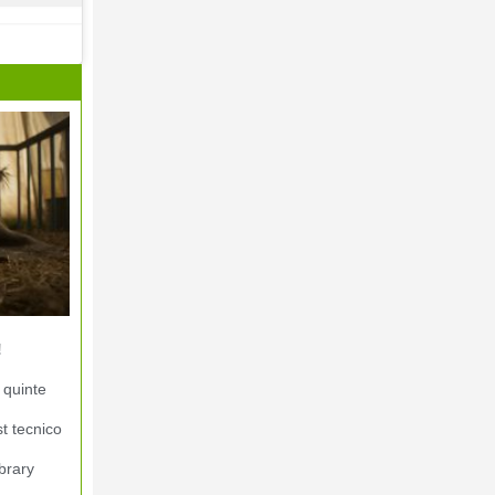
!
 quinte
st tecnico
brary