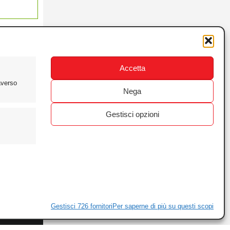
Accetta
averso
Nega
Gestisci opzioni
ewsletter
ivacy
Gestisci 726 fornitori
Per saperne di più su questi scopi
ie