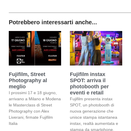
Potrebbero interessarti anche...
Fujifilm, Street
Fujifilm instax
Photography al
SPOT: arriva il
meglio
photobooth per
eventi e retail
I prossimi 17 e 18 giugno,
arrivano a Milano e Modena
Fujifilm presenta instax
le Masterclass di Street
SPOT, un photobooth di
Photography con Alex
nuova generazione che
Liverani, firmate Fujifilm
unisce stampa istantanea
Italia
instax, realtà aumentata e
stampa da smartphone.