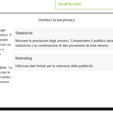
Vai all'archivio
Gestisci la tua privacy
logie
Statistiche
tivo. Il
borare
Misurare le prestazioni degli annunci, Comprendere il pubblico attr
ivoci su
statistiche o la combinazione di dati provenienti da fonti diverse.
e o
e
Marketing
Utilizzare dati limitati per la selezione della pubblicità.
liate. Le
care le
izzando i
onsenso
Foto
Cinema
Iscriviti alla n
Video
Home Theater/HDTV
Informativa Pr
Mobile
Audio
Gestisci Cook