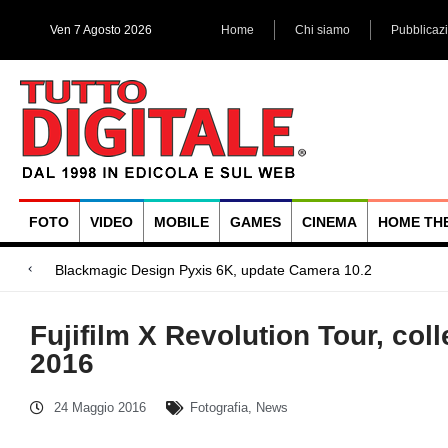
Ven 7 Agosto 2026
Home
Chi siamo
Pubblicaz
FOTO
VIDEO
MOBILE
GAMES
CINEMA
HOME TH
Mega
Blackmagic Design UltraStudio Express 3G, due accessori ad
Arri Rental, evoluzioni in arrivo
Fujifilm X Revolution Tour, col
2016
24 Maggio 2016
Fotografia
,
News