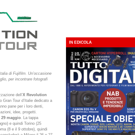
IN EDICOLA
Italia di Fujifilm. Un’occasione
lio, per incontrare fotografi
zazione dell’
X Revolution
ro Gran Tour d’Italie dedicato a
nno pane per i loro denti,
zioni, idee, progetti.
o
29 maggio
. La tappa
gno) e quindi Torino (25
a (8 e il 9 ottobre), quindi
 concluderà a Milano il 26 e 27