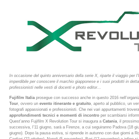
In occasione del quinto anniversario della serie X, riparte il viaggio per l’
imperdibile per conoscere il marchio giapponese e i suoi prodotti in dettag
professionisti nelle vesti di docenti e photo editor…
Fujifilm Italia
prosegue con successo anche in questo 2016 nell’organiz
Tour
, ovvero un
evento itinerante e gratuito
, aperto al pubblico, un ve
fotografi appassionati e professionisti. Che nei vari appuntamenti trovera
approfondimenti tecnici e momenti di incontro
per scambiarsi informa
Quest’anno Fujifilm X Revolution Tour si inaugura a
Catania
, il prossim
successiva, l’11 giugno, sarà a Firenze, a cui seguiranno Padova (18 giu
giugno). Dopo la pausa estiva, si riprende in autunno con due giorni a Rom
Cagliari (22 ottobre), Napoli (5 novembre), Bari (12 novembre) e infine si