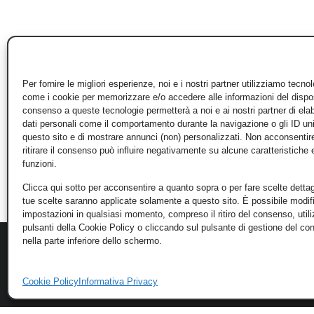
Per fornire le migliori esperienze, noi e i nostri partner utilizziamo tecno
come i cookie per memorizzare e/o accedere alle informazioni del disposi
consenso a queste tecnologie permetterà a noi e ai nostri partner di ela
dati personali come il comportamento durante la navigazione o gli ID un
questo sito e di mostrare annunci (non) personalizzati. Non acconsentir
ritirare il consenso può influire negativamente su alcune caratteristiche 
funzioni.
Clicca qui sotto per acconsentire a quanto sopra o per fare scelte dettag
tue scelte saranno applicate solamente a questo sito. È possibile modifi
impostazioni in qualsiasi momento, compreso il ritiro del consenso, util
pulsanti della Cookie Policy o cliccando sul pulsante di gestione del c
nella parte inferiore dello schermo.
Cookie Policy
Informativa Privacy