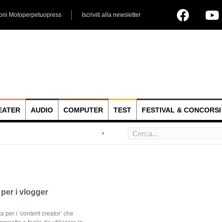
ioni Motoperpetuopress
Iscriviti alla newsletter
EATER
AUDIO
COMPUTER
TEST
FESTIVAL & CONCORSI
per i vlogger
per i ‘content creator’ che