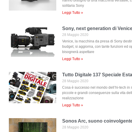
hanno bisogno di una macchina versatile, co
solitaria Sony
Leggi Tutto »
Sony, next generation di Venic
28 Maggio 2020
Venice, la macchina da presa di Sony destin
budget, si aggiorna, con tante funzioni ed o
bisognerà aspettare
Leggi Tutto »
Tutto Digitale 137 Speciale Est
28 Maggio 2020
Cosa è successo nel mondo dell’hi-tech in s
piccole e grandi conseguenze sulla vita dell
realizzazione
Leggi Tutto »
Sonos Arc, suono coinvolgente 
28 Maggio 2020