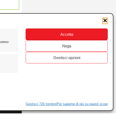
Accetta
averso
Nega
Gestisci opzioni
ewsletter
ivacy
Gestisci 726 fornitori
Per saperne di più su questi scopi
ie