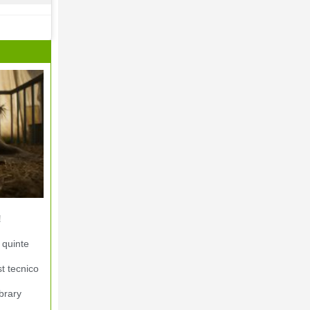
!
 quinte
st tecnico
brary