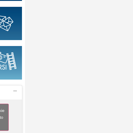
kie
to