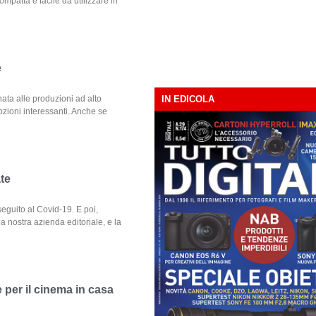
mpatta e facile da utilizzare in
e
ata alle produzioni ad alto
IN EDICOLA
pzioni interessanti. Anche se
ate
eguito al Covid-19. E poi,
a nostra azienda editoriale, e la
per il cinema in casa