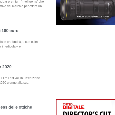
ndbar premium ‘intelligente’ che
tivo del marchio per offrire un
i 100 euro
 in profondità, e con ottimi
ra in edicola – è
on 2020
a Film Festival, in un’edizione
 2020 giunge alla sua
ness delle ottiche