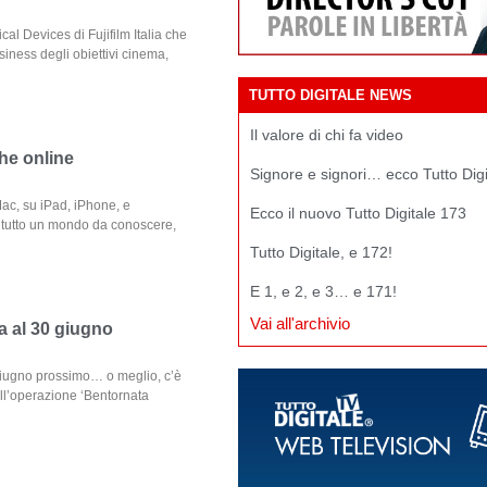
cal Devices di Fujifilm Italia che
usiness degli obiettivi cinema,
TUTTO DIGITALE NEWS
Il valore di chi fa video
he online
Signore e signori… ecco Tutto Dig
ac, su iPad, iPhone, e
Ecco il nuovo Tutto Digitale 173
è tutto un mondo da conoscere,
Tutto Digitale, e 172!
E 1, e 2, e 3… e 171!
Vai all'archivio
 al 30 giugno
giugno prossimo… o meglio, c’è
ell’operazione ‘Bentornata