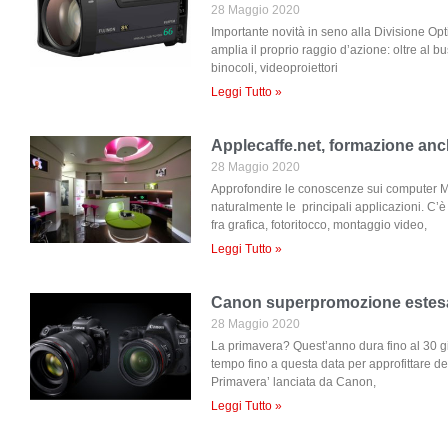
28 Maggio 2020
Importante novità in seno alla Divisione Opti
amplia il proprio raggio d’azione: oltre al b
binocoli, videoproiettori
Leggi Tutto »
Applecaffe.net, formazione anc
28 Maggio 2020
Approfondire le conoscenze sui computer M
naturalmente le principali applicazioni. C’
fra grafica, fotoritocco, montaggio video,
Leggi Tutto »
Canon superpromozione estesa
28 Maggio 2020
La primavera? Quest’anno dura fino al 30 
tempo fino a questa data per approfittare d
Primavera’ lanciata da Canon,
Leggi Tutto »