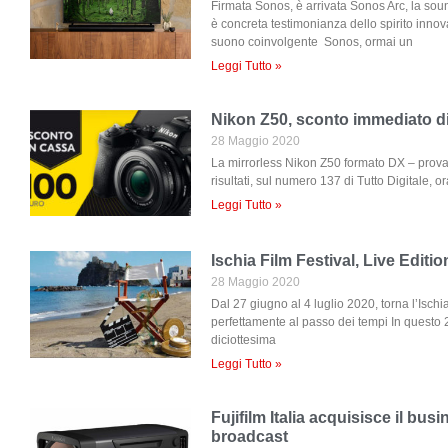
Firmata Sonos, è arrivata Sonos Arc, la sou
è concreta testimonianza dello spirito innova
suono coinvolgente Sonos, ormai un
Leggi Tutto »
Nikon Z50, sconto immediato d
28 Maggio 2020
La mirrorless Nikon Z50 formato DX – provata
risultati, sul numero 137 di Tutto Digitale, o
Leggi Tutto »
Ischia Film Festival, Live Editi
28 Maggio 2020
Dal 27 giugno al 4 luglio 2020, torna l’Ischi
perfettamente al passo dei tempi In questo
diciottesima
Leggi Tutto »
Fujifilm Italia acquisisce il busi
broadcast