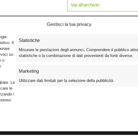
Vai all'archivio
Gestisci la tua privacy
logie
Statistiche
tivo. Il
borare
Misurare le prestazioni degli annunci, Comprendere il pubblico attr
ivoci su
statistiche o la combinazione di dati provenienti da fonti diverse.
e o
e
Marketing
Utilizzare dati limitati per la selezione della pubblicità.
liate. Le
care le
izzando i
onsenso
Foto
Cinema
Iscriviti alla n
Video
Home Theater/HDTV
Informativa Pr
Mobile
Audio
Gestisci Cook