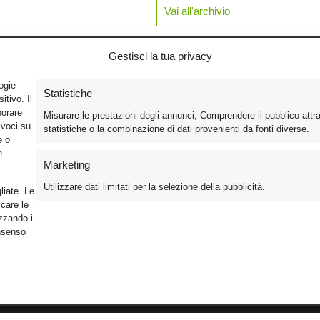
Vai all'archivio
Gestisci la tua privacy
logie
Statistiche
tivo. Il
borare
Misurare le prestazioni degli annunci, Comprendere il pubblico attr
ivoci su
statistiche o la combinazione di dati provenienti da fonti diverse.
e o
e
Marketing
Utilizzare dati limitati per la selezione della pubblicità.
liate. Le
care le
izzando i
onsenso
Foto
Cinema
Iscriviti alla n
Video
Home Theater/HDTV
Informativa Pr
Mobile
Audio
Gestisci Cook