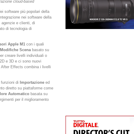
orazione cloud-based
ei software più popolari della
integrazione nei software della
 agenzie e clienti, di
to di tecnologia di
ssori Apple M1
con i quali
Modifiche Scena
basato su
creare livelli individuali o
i 2D e 3D e ci sono nuovi
After Effects combina i livelli
funzioni di
Importazione
ed
nto diretto su piattaforme come
ore Automatico
basata su
rgimenti per il miglioramento