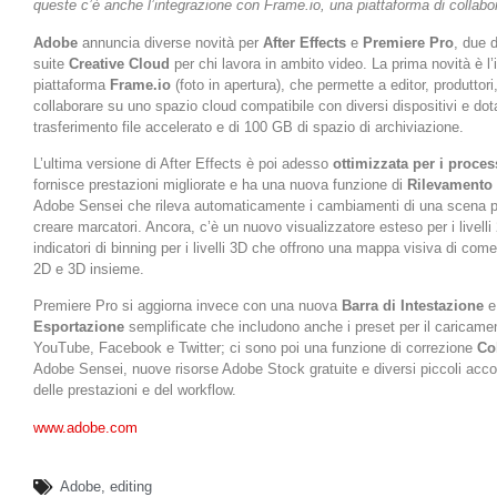
queste c’è anche l’integrazione con Frame.io, una piattaforma di collab
Adobe
annuncia diverse novità per
After Effects
e
Premiere Pro
, due d
suite
Creative Cloud
per chi lavora in ambito video. La prima novità è l’
piattaforma
Frame.io
(foto in apertura), che permette a editor, produttori,
collaborare su uno spazio cloud compatibile con diversi dispositivi e dota
trasferimento file accelerato e di 100 GB di spazio di archiviazione.
L’ultima versione di After Effects è poi adesso
ottimizzata per i proce
fornisce prestazioni migliorate e ha una nuova funzione di
Rilevamento 
Adobe Sensei che rileva automaticamente i cambiamenti di una scena per 
creare marcatori. Ancora, c’è un nuovo visualizzatore esteso per i livell
indicatori di binning per i livelli 3D che offrono una mappa visiva di come 
2D e 3D insieme.
Premiere Pro si aggiorna invece con una nuova
Barra di Intestazione
e 
Esportazione
semplificate che includono anche i preset per il caricame
YouTube, Facebook e Twitter; ci sono poi una funzione di correzione
Col
Adobe Sensei, nuove risorse Adobe Stock gratuite e diversi piccoli acco
delle prestazioni e del workflow.
www.adobe.com
Adobe
,
editing