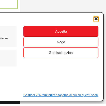
Accetta
averso
Nega
Gestisci opzioni
ewsletter
ivacy
Gestisci 726 fornitori
Per saperne di più su questi scopi
ie