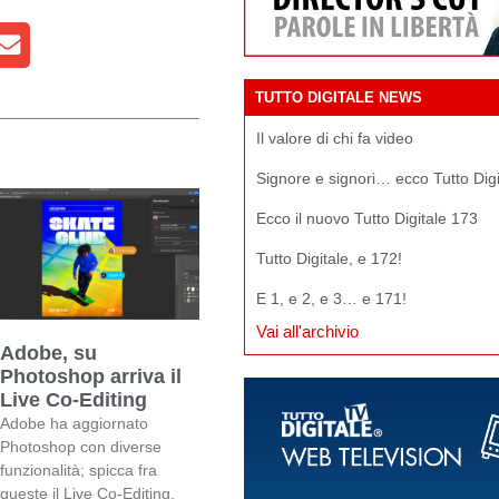
TUTTO DIGITALE NEWS
Il valore di chi fa video
Signore e signori… ecco Tutto Dig
Ecco il nuovo Tutto Digitale 173
Tutto Digitale, e 172!
E 1, e 2, e 3… e 171!
Vai all'archivio
Adobe, su
Photoshop arriva il
Live Co-Editing
Adobe ha aggiornato
Photoshop con diverse
funzionalità; spicca fra
queste il Live Co-Editing,