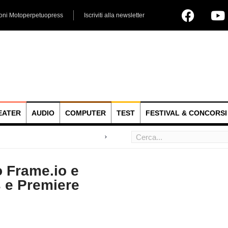
ioni Motoperpetuopress
Iscriviti alla newsletter
EATER
AUDIO
COMPUTER
TEST
FESTIVAL & CONCORSI
o Frame.io e
s e Premiere