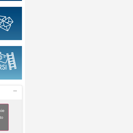
kie
to