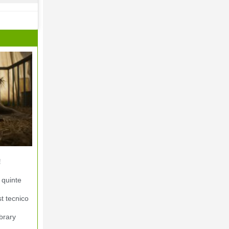
!
 quinte
st tecnico
brary