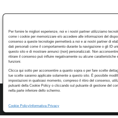
Per fornire le migliori esperienze, noi e i nostri partner utilizziamo tecno
come i cookie per memorizzare e/o accedere alle informazioni del disposi
consenso a queste tecnologie permetterà a noi e ai nostri partner di ela
dati personali come il comportamento durante la navigazione o gli ID un
questo sito e di mostrare annunci (non) personalizzati. Non acconsentir
ritirare il consenso può influire negativamente su alcune caratteristiche 
funzioni.
Clicca qui sotto per acconsentire a quanto sopra o per fare scelte dettag
tue scelte saranno applicate solamente a questo sito. È possibile modifi
impostazioni in qualsiasi momento, compreso il ritiro del consenso, util
pulsanti della Cookie Policy o cliccando sul pulsante di gestione del c
nella parte inferiore dello schermo.
Cookie Policy
Informativa Privacy