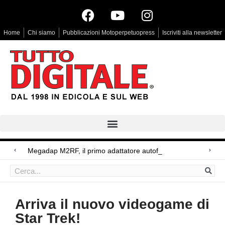
Home
Chi siamo
Pubblicazioni Motoperpetuopress
Iscriviti alla newsletter
Megadap M2RF, il primo adattatore autofocus da Le
Arri Rental, evoluzioni in arrivo
Blackmagic Design UltraStudio Express 3G, due accessori ad hoc
Arriva il nuovo videogame di
Star Trek!