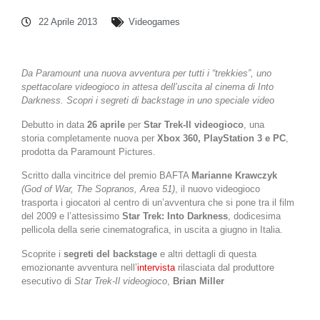
22 Aprile 2013
Videogames
Da Paramount una nuova avventura per tutti i “trekkies”, uno
spettacolare videogioco in attesa dell’uscita al cinema di Into
Darkness. Scopri i segreti di backstage in uno speciale video
Debutto in data
26 aprile
per
Star Trek-Il videogioco
, una
storia completamente nuova per
Xbox 360, PlayStation 3 e PC
,
prodotta da Paramount Pictures.
Scritto dalla vincitrice del premio BAFTA
Marianne Krawczyk
(God of War, The Sopranos, Area 51)
, il nuovo videogioco
trasporta i giocatori al centro di un’avventura che si pone tra il film
del 2009 e l’attesissimo
Star Trek: Into Darkness
, dodicesima
pellicola della serie cinematografica, in uscita a giugno in Italia.
Scoprite i
segreti del backstage
e altri dettagli di questa
emozionante avventura nell’
intervista
rilasciata dal produttore
esecutivo di
Star Trek-Il videogioco
,
Brian Miller