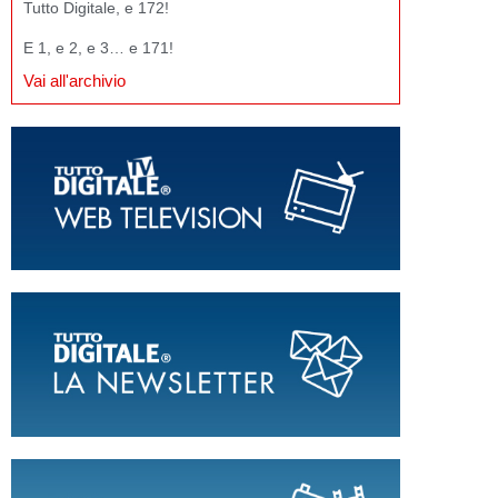
Tutto Digitale, e 172!
E 1, e 2, e 3… e 171!
Vai all'archivio