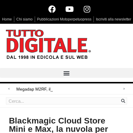
Home
Chi siamo
Pubblicazioni Motoperpetuopress
Iscriviti alla newsletter
Megadap M2RF, il primo adattatore a
Arri Rental, evoluzioni in arrivo
Blackmagic Design UltraStudio Express 3G, due accessori ad hoc
Blackmagic Cloud Store
Mini e Max, la nuvola per