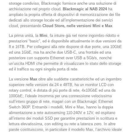
storage condiviso, Blackmagic fornisce anche una soluzione di
archiviazione nel proprio cloud.
Blackmagic al NAB 2024
ha
ampliato la propria offerta di dispositivi di memorizzazione dei file
dedicati allo storage locale ed all’implementazione dei servizi
cloud, presentando
Cloud Store, nelle versioni Mini e Max
.
La prima unità, la
Mini
, fa intuire già nel nome ingombro ridotto e
prestazioni “basic”, ed è disponibile attualmente in due versioni da
8 e 16TB. Per collegarsi alla rete dispone di due porte, una 10GbE
ed una 1GbE, ma ha anche due USB-C, una frontale ed una
posteriore con supporto Ethernet over USB a 5Gb/s, nonché
un’uscita HDMI che permette di visualizzare lo stato dello storage
ed il traffico su ogni singola porta di rete.
La versione
Max
oltre alle suddette caratteristiche ed un ingombro
superiore nelle versioni da 24 e 48TB, ha un monitor LCD con
rotary control, è dotata di più porte di rete, 4x10GbE ed una da
100GbE; l’ideale insomma per una connessione velocissima
sull’intero gruppo di rete, magari con un Blackmagic Ethernet
Switch 360P. Entrambi i modelli, Mini e Max, hanno la doppia
alimentazione a rete autosensing 110-240V e 12V, ed ospitano
all’interno dei moduli SSD per garantire prestazioni in scrittura e
lettura elevatissima, con editing su rete a latenza zero. In altre
parole costituiscono, in particolare il modello Max, l’archivio ideale