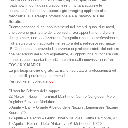
roadshow in cui la casa giapponese ti invita a scoprire le
potenzialità delle nuove
tecnologie Imaging
applicate alla
fotografia
, alla
stampa
professionale e al network
Visual
Solution
.
Stiamo parlando di sei appuntamenti nell’arco di quasi due mesi,
che coprono gran parte della penisola. Sei appuntamenti divisi in
due giornate, una focalizzata su fotografia e stampa professionale,
l’altra su soluzioni applicate nel settore della
videosorveglianza
IP
. Ogni giornata prevede l’intervento di
professionisti del settore
che parleranno delle loro esperienze, e l’opportunità di toccare con
mano alcune importanti novità, a partire dalla nuovissima
reflex
EOS-1D X MARK II
.
La partecipazione è gratuita
, ma è riservata ai professionisti ed
assimilabili; perditempo astenersi!
Per iscriversi, collegarsi
qui
.
Di seguito l’elenco delle tappe:
22 Marzo – Napoli – Terminal Marittimo, Centro Congressi, Molo
Angioino Stazione Marittima
6 Aprile – Bari – Grande Albergo delle Nazioni, Lungomare Nazario
Sauro, 7/9
12 Aprile – Palermo – Grand Hotel Villa Igiea, Salita Belmonte, 43
19 Aprile – Roma – Hotel Abitart, via P. Metteucci, 10/20