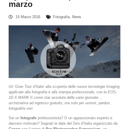
marzo
15 Marzo 2016
Fotografia
,
News
Un ‘Gran Tour d’Italie’ alla scoperta delle nuove tecnologie Imaging
applicate alla fotografia e alla stampa professionale, con la EOS-
1D X MARK II come star assoluta delle varie giornate…
un’iniziativa ad ingresso gratuito, ma solo per uomini, pardon,
fotografi/e veri
Sei un
fotografo
professionista? O un appassionato esperto e
davvero motivato? Segnati le date del Giro d’Italia organizzato da
Canon
con il nome di
Pro Photographer Symposium
, un