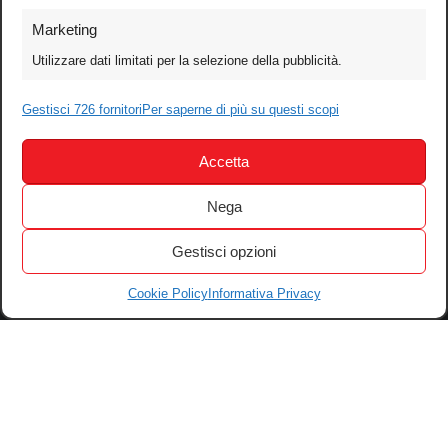
Foto
Marketing
Video
Utilizzare dati limitati per la selezione della pubblicità.
Mobile
Games
Gestisci 726 fornitori
Per saperne di più su questi scopi
Test
Accetta
Cinema
Home Theater/HDTV
Nega
Audio
Gestisci opzioni
Computer
Festival & Concorsi
Cookie Policy
Informativa Privacy
Iscriviti alla newsletter
Informativa Privacy
Gestisci Cookie
Tutti i diritti riservati – © 2004-2026 Motoperpetuopress srl – P. iva