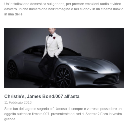
Un’installazione domestica sui generis, per provare emozioni audio e video
davvero uniche Immersione nell’immagine e nel suono? In un cinema Imax o
in una delle
Christie’s, James Bond/007 all’asta
11 Febbraio 2016
Siete fan dell’agente segreto più famoso di sempre e vorreste possedere un
oggetto autentico firmato 007, proveniente dal set di Spectre? Ecco la vostra
grande