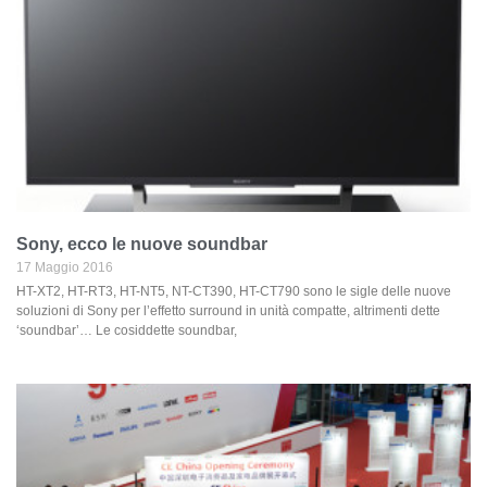
Sony, ecco le nuove soundbar
17 Maggio 2016
HT-XT2, HT-RT3, HT-NT5, NT-CT390, HT-CT790 sono le sigle delle nuove
soluzioni di Sony per l’effetto surround in unità compatte, altrimenti dette
‘soundbar’… Le cosiddette soundbar,