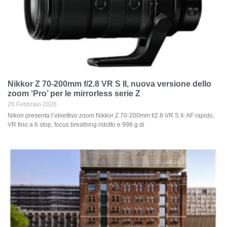
Nikkor Z 70-200mm f/2.8 VR S II, nuova versione dello
zoom ‘Pro’ per le mirrorless serie Z
26 Febbraio 2026
Nikon presenta l’obiettivo zoom Nikkor Z 70-200mm f/2.8 VR S II: AF rapido,
VR fino a 6 stop, focus breathing ridotto e 998 g di