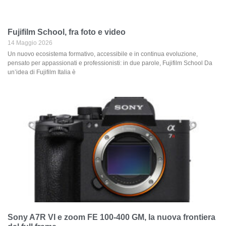
Fujifilm School, fra foto e video
14 Maggio 2026
Un nuovo ecosistema formativo, accessibile e in continua evoluzione,
pensato per appassionati e professionisti: in due parole, Fujifilm School Da
un’idea di Fujifilm Italia è
Sony A7R VI e zoom FE 100-400 GM, la nuova frontiera