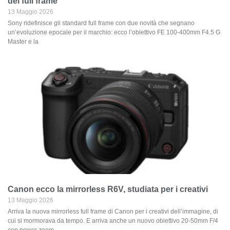
del full frame
13 Maggio 2026
Sony ridefinisce gli standard full frame con due novità che segnano
un’evoluzione epocale per il marchio: ecco l’obiettivo FE 100-400mm F4.5 G
Master e la
Canon ecco la mirrorless R6V, studiata per i creativi
13 Maggio 2026
Arriva la nuova mirrorless full frame di Canon per i creativi dell’immagine, di
cui si mormorava da tempo. E arriva anche un nuovo obiettivo 20-50mm F/4