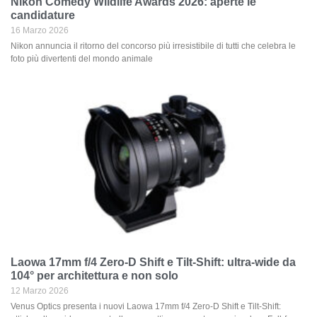
Nikon Comedy Wildlife Awards 2026: aperte le
candidature
16 Marzo 2026
Nikon annuncia il ritorno del concorso più irresistibile di tutti che celebra le
foto più divertenti del mondo animale
Laowa 17mm f/4 Zero-D Shift e Tilt-Shift: ultra-wide da
104° per architettura e non solo
12 Marzo 2026
Venus Optics presenta i nuovi Laowa 17mm f/4 Zero-D Shift e Tilt-Shift: