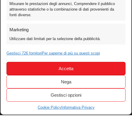
Misurare le prestazioni degli annunci, Comprendere il pubblico
attraverso statistiche o la combinazione di dati provenienti da
fonti diverse.
Foto
Marketing
Video
Utilizzare dati limitati per la selezione della pubblicità.
Mobile
Games
Gestisci 726 fornitori
Per saperne di più su questi scopi
Test
Accetta
Cinema
Home Theater/HDTV
Nega
Audio
Gestisci opzioni
Computer
Festival & Concorsi
Cookie Policy
Informativa Privacy
Iscriviti alla newsletter
Informativa Privacy