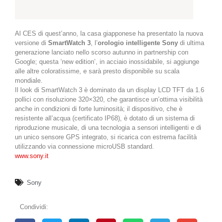
Al CES di quest’anno, la casa giapponese ha presentato la nuova
versione di
SmartWatch 3
, l’
orologio intelligente Sony
di ultima
generazione lanciato nello scorso autunno in partnership con
Google; questa ‘new edition’, in acciaio inossidabile, si aggiunge
alle altre coloratissime, e sarà presto disponibile su scala
mondiale.
Il look di SmartWatch 3 è dominato da un display LCD TFT da 1.6
pollici con risoluzione 320×320, che garantisce un’ottima visibilità
anche in condizioni di forte luminosità; il dispositivo, che è
resistente all’acqua (certificato IP68), è dotato di un sistema di
riproduzione musicale, di una tecnologia a sensori intelligenti e di
un unico sensore GPS integrato, si ricarica con estrema facilità
utilizzando via connessione microUSB standard.
www.sony.it
Sony
Condividi: