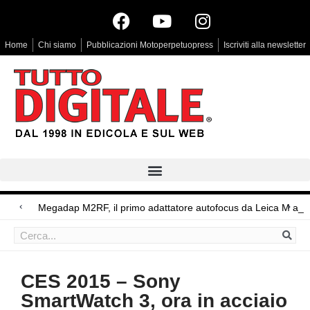
Home
Chi siamo
Pubblicazioni Motoperpetuopress
Iscriviti alla newsletter
Arri Rental, evoluzioni in arrivo
Megadap M2RF, il primo adattatore autofocus da Leica M a Canon RF
Blackmagic Design UltraStudio Express 3G, due accessori ad hoc
CES 2015 – Sony
SmartWatch 3, ora in acciaio