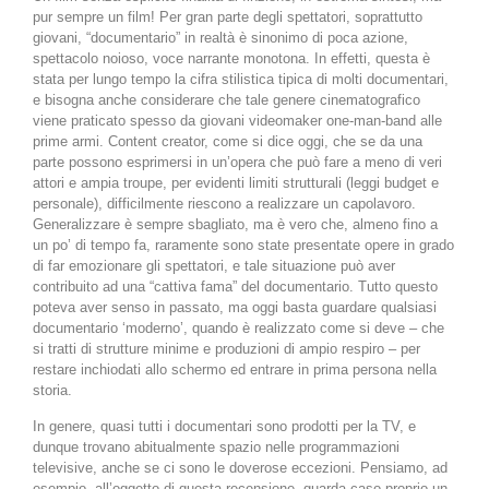
pur sempre un film! Per gran parte degli spettatori, soprattutto
giovani, “documentario” in realtà è sinonimo di poca azione,
spettacolo noioso, voce narrante monotona. In effetti, questa è
stata per lungo tempo la cifra stilistica tipica di molti documentari,
e bisogna anche considerare che tale genere cinematografico
viene praticato spesso da giovani videomaker one-man-band alle
prime armi. Content creator, come si dice oggi, che se da una
parte possono esprimersi in un’opera che può fare a meno di veri
attori e ampia troupe, per evidenti limiti strutturali (leggi budget e
personale), difficilmente riescono a realizzare un capolavoro.
Generalizzare è sempre sbagliato, ma è vero che, almeno fino a
un po’ di tempo fa, raramente sono state presentate opere in grado
di far emozionare gli spettatori, e tale situazione può aver
contribuito ad una “cattiva fama” del documentario. Tutto questo
poteva aver senso in passato, ma oggi basta guardare qualsiasi
documentario ‘moderno’, quando è realizzato come si deve – che
si tratti di strutture minime e produzioni di ampio respiro – per
restare inchiodati allo schermo ed entrare in prima persona nella
storia.
In genere, quasi tutti i documentari sono prodotti per la TV, e
dunque trovano abitualmente spazio nelle programmazioni
televisive, anche se ci sono le doverose eccezioni. Pensiamo, ad
esempio, all’oggetto di questa recensione, guarda caso proprio un