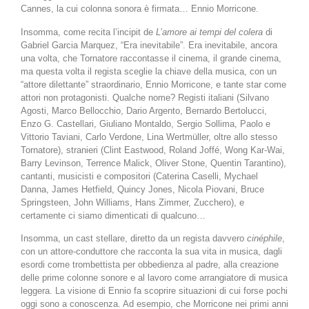
Cannes, la cui colonna sonora è firmata… Ennio Morricone.
Insomma, come recita l’incipit de
L’amore ai tempi del colera
di
Gabriel Garcia Marquez, “Era inevitabile”. Era inevitabile, ancora
una volta, che Tornatore raccontasse il cinema, il grande cinema,
ma questa volta il regista sceglie la chiave della musica, con un
“attore dilettante” straordinario, Ennio Morricone, e tante star come
attori non protagonisti. Qualche nome? Registi italiani (Silvano
Agosti, Marco Bellocchio, Dario Argento, Bernardo Bertolucci,
Enzo G. Castellari, Giuliano Montaldo, Sergio Sollima, Paolo e
Vittorio Taviani, Carlo Verdone, Lina Wertmüller, oltre allo stesso
Tornatore), stranieri (Clint Eastwood, Roland Joffé, Wong Kar-Wai,
Barry Levinson, Terrence Malick, Oliver Stone, Quentin Tarantino),
cantanti, musicisti e compositori (Caterina Caselli, Mychael
Danna, James Hetfield, Quincy Jones, Nicola Piovani, Bruce
Springsteen, John Williams, Hans Zimmer, Zucchero), e
certamente ci siamo dimenticati di qualcuno…
Insomma, un cast stellare, diretto da un regista davvero
cinéphile
,
con un attore-conduttore che racconta la sua vita in musica, dagli
esordi come trombettista per obbedienza al padre, alla creazione
delle prime colonne sonore e al lavoro come arrangiatore di musica
leggera. La visione di Ennio fa scoprire situazioni di cui forse pochi
oggi sono a conoscenza. Ad esempio, che Morricone nei primi anni