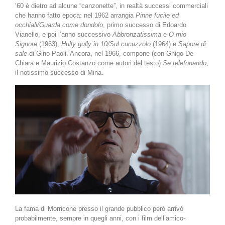
’60 è dietro ad alcune “canzonette”, in realtà successi commerciali
che hanno fatto epoca: nel 1962 arrangia
Pinne fucile ed
occhiali/Guarda come dondolo
, primo successo di Edoardo
Vianello, e poi l’anno successivo
Abbronzatissima
e
O mio
Signore
(1963),
Hully gully in 10/Sul cucuzzolo
(1964) e
Sapore di
sale
di Gino Paoli. Ancora, nel 1966, compone (con Ghigo De
Chiara e Maurizio Costanzo come autori del testo)
Se telefonando
,
il notissimo successo di Mina.
La fama di Morricone presso il grande pubblico però arrivò
probabilmente, sempre in quegli anni, con i film dell’amico-