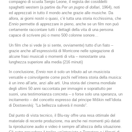
compagno di scuola Sergio Leone, il regista dei cosiddetti
spaghetti western (a partire da
Per un pugno di dollari
, 1964), noti
ed apprezzati in tutto il mondo anche grazie alle musiche. Da
allora, ai giorni nostri o quasi, c’è tutta una storia ricchissima, che
Ennio
permette di apprezzare in pieno, anche se un film non può
certamente raccontare tutti i dettagli della vita di una persona
capace di scrivere più o meno 500 colonne sonore…
Un film che si vede (e si sente, ovviamente) tutto d’un fiato –
grazie anche all’espressività di Morricone nelle spiegazione di
alcune frasi musicali o momenti di vita – nonostante una
lunghezza superiore alla media (216 minuti)
In conclusione,
Ennio
non è solo un tributo ad un musicista
versatile e coinvolgente come pochi nell’intera storia della musica:
è un inno all’arte, anzi alle arti. Una storia del cinema mondiale
degli ultimi 50 anni raccontata per immagini e soprattutto per
suoni, una testimonianza concreta – o forse solo una speranza, un
incitamento – del concetto espresso dal principe Miškin nell’Idiota
di Dostoevskij: ”La bellezza salverà il mondo”.
Dal punto di vista tecnico, il Blu-ray offre una resa ottimale del
materiale di recente produzione, ma anche nei momenti più datati
la riproduzione audio e video è sempre all’altezza della situazione.