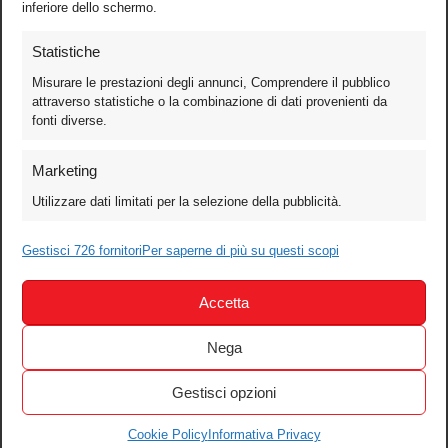
inferiore dello schermo.
Statistiche
Misurare le prestazioni degli annunci, Comprendere il pubblico
attraverso statistiche o la combinazione di dati provenienti da
fonti diverse.
Foto
Marketing
Video
Utilizzare dati limitati per la selezione della pubblicità.
Mobile
Games
Gestisci 726 fornitori
Per saperne di più su questi scopi
Test
Accetta
Cinema
Home Theater/HDTV
Nega
Audio
Gestisci opzioni
Computer
Festival & Concorsi
Cookie Policy
Informativa Privacy