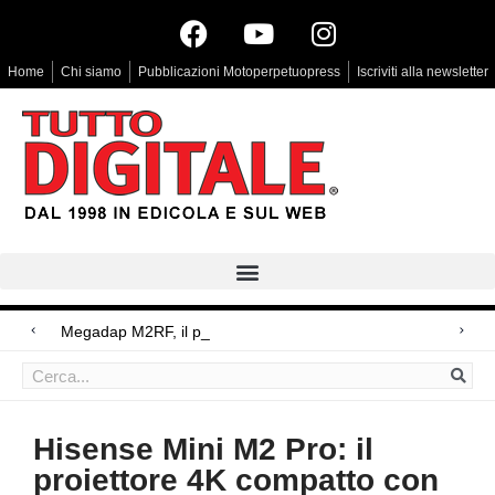
Home
Chi siamo
Pubblicazioni Motoperpetuopress
Iscriviti alla newsletter
Megadap M2RF, il primo adattatore autof
Arri Rental, evoluzioni in arrivo
Blackmagic Design UltraStudio Express 3G, due accessori ad hoc
Hisense Mini M2 Pro: il
proiettore 4K compatto con