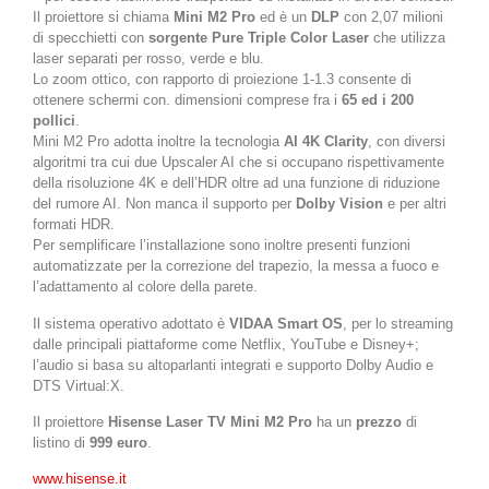
Il proiettore si chiama
Mini M2 Pro
ed è un
DLP
con 2,07 milioni
di specchietti con
sorgente Pure Triple Color Laser
che utilizza
laser separati per rosso, verde e blu.
Lo zoom ottico, con rapporto di proiezione 1-1.3 consente di
ottenere schermi con. dimensioni comprese fra i
65 ed i 200
pollici
.
Mini M2 Pro adotta inoltre la tecnologia
AI 4K Clarity
, con diversi
algoritmi tra cui due Upscaler AI che si occupano rispettivamente
della risoluzione 4K e dell’HDR oltre ad una funzione di riduzione
del rumore AI. Non manca il supporto per
Dolby Vision
e per altri
formati HDR.
Per semplificare l’installazione sono inoltre presenti funzioni
automatizzate per la correzione del trapezio, la messa a fuoco e
l’adattamento al colore della parete.
Il sistema operativo adottato è
VIDAA Smart OS
, per lo streaming
dalle principali piattaforme come Netflix, YouTube e Disney+;
l’audio si basa su altoparlanti integrati e supporto Dolby Audio e
DTS Virtual:X.
Il proiettore
Hisense Laser TV Mini M2 Pro
ha un
prezzo
di
listino di
999 euro
.
www.hisense.it