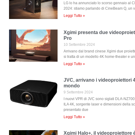
LG lo ha annunciato lo scorso gennaio al C
2024: stiamo parlando di CineBeam Q, un v
Leggi Tutto »
Xgimi presenta due videoproiet
Pro
10 Settembre 2024
Arrivano dal brand cinese Xgimi due proietto
si tratta di un modello 4K home-theater e 
Leggi Tutto »
JVC, arrivano i videoproiettori 
mondo
9 Settembre 2024
I nuovi VPR di JVC sono siglati DLA-NZ70
ILA 4K, sorgente laser e dimensioni della 
presentato due
Leggi Tutto »
Xgimi Halo+, il videoproiettore 