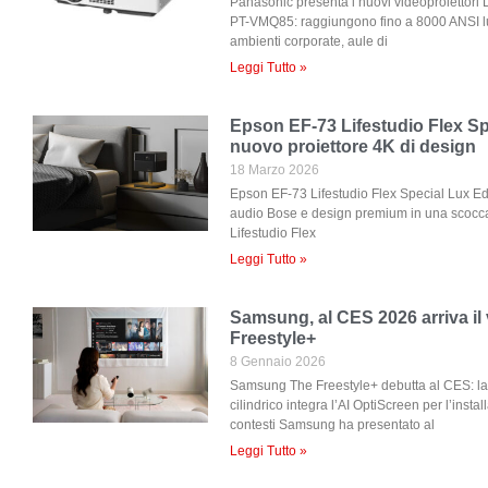
Panasonic presenta i nuovi videoproietto
PT-VMQ85: raggiungono fino a 8000 ANSI l
ambienti corporate, aule di
Leggi Tutto »
Epson EF-73 Lifestudio Flex Sp
nuovo proiettore 4K di design
18 Marzo 2026
Epson EF-73 Lifestudio Flex Special Lux Ed
audio Bose e design premium in una scocc
Lifestudio Flex
Leggi Tutto »
Samsung, al CES 2026 arriva il
Freestyle+
8 Gennaio 2026
Samsung The Freestyle+ debutta al CES: la 
cilindrico integra l’AI OptiScreen per l’insta
contesti Samsung ha presentato al
Leggi Tutto »