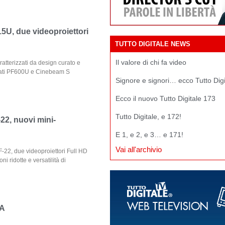
U, due videoproiettori
TUTTO DIGITALE NEWS
Il valore di chi fa video
atterizzati da design curato e
iglati PF600U e Cinebeam S
Signore e signori… ecco Tutto Dig
Ecco il nuovo Tutto Digitale 173
Tutto Digitale, e 172!
22, nuovi mini-
E 1, e 2, e 3… e 171!
Vai all'archivio
-22, due videoproiettori Full HD
i ridotte e versatilità di
FA