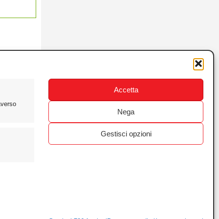
Accetta
averso
Nega
Gestisci opzioni
ewsletter
ivacy
ie