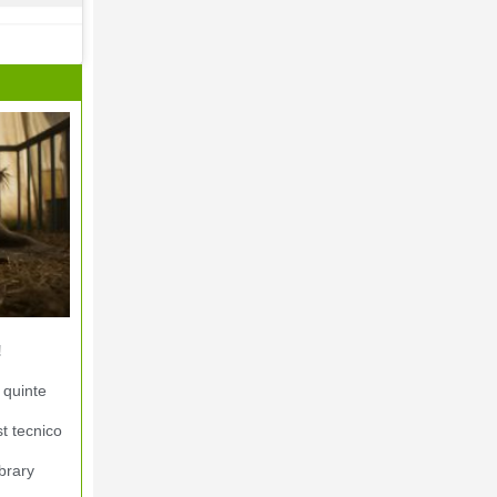
!
 quinte
st tecnico
brary