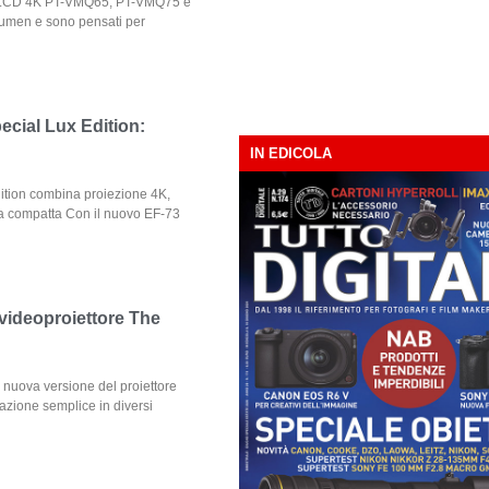
ri LCD 4K PT-VMQ65, PT-VMQ75 e
umen e sono pensati per
ecial Lux Edition:
IN EDICOLA
ition combina proiezione 4K,
a compatta Con il nuovo EF-73
 videoproiettore The
nuova versione del proiettore
llazione semplice in diversi