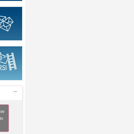
kie
to