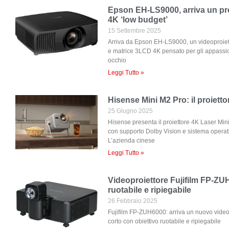
Epson EH-LS9000, arriva un pr
4K ‘low budget’
15 Settembre 2025
Arriva da Epson EH-LS9000, un videoproie
e matrice 3LCD 4K pensato per gli appassio
occhio
Leggi Tutto »
Hisense Mini M2 Pro: il proiett
25 Giugno 2025
Hisense presenta il proiettore 4K Laser Mini
con supporto Dolby Vision e sistema operat
L’azienda cinese
Leggi Tutto »
Videoproiettore Fujifilm FP-ZUH
ruotabile e ripiegabile
26 Febbraio 2025
Fujifilm FP-ZUH6000: arriva un nuovo videopr
corto con obiettivo ruotabile e ripiegabile