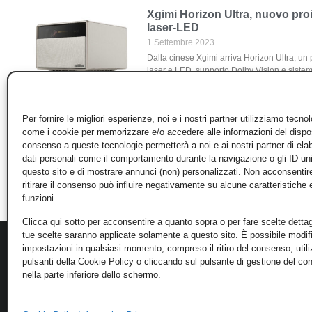
Xgimi Horizon Ultra, nuovo pro
laser-LED
1 Settembre 2023
Dalla cinese Xgimi arriva Horizon Ultra, un 
laser e LED, supporto Dolby Vision e siste
Horizon
Leggi Tutto »
Per fornire le migliori esperienze, noi e i nostri partner utilizziamo tecno
come i cookie per memorizzare e/o accedere alle informazioni del disposi
1
2
consenso a queste tecnologie permetterà a noi e ai nostri partner di ela
dati personali come il comportamento durante la navigazione o gli ID un
questo sito e di mostrare annunci (non) personalizzati. Non acconsentir
ritirare il consenso può influire negativamente su alcune caratteristiche 
funzioni.
Clicca qui sotto per acconsentire a quanto sopra o per fare scelte dettag
tue scelte saranno applicate solamente a questo sito. È possibile modifi
impostazioni in qualsiasi momento, compreso il ritiro del consenso, util
pulsanti della Cookie Policy o cliccando sul pulsante di gestione del c
nella parte inferiore dello schermo.