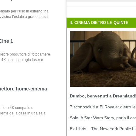
nsato per l’uso in esterno: ha
vvicina l’estate a grandi passi
IL CINEMA DIETRO LE QUINTE
Cine 1
elebre produttore di fotocamere
 4K con tecnologia laser e
iettore home-cinema
Dumbo, benvenuti a Dreamland
7 sconosciuti a El Royale: dietro le
ttore 4K compatto e
iente della casa in una sala
Solo: A Star Wars Story, parla il ca
Ex Libris – The New York Public Li