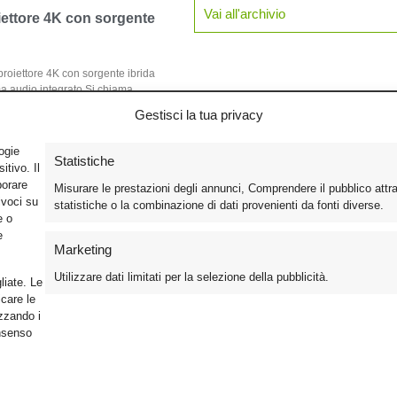
Vai all'archivio
iettore 4K con sorgente
proiettore 4K con sorgente ibrida
ma audio integrato Si chiama
Gestisci la tua privacy
logie
Statistiche
tivo. Il
borare
Misurare le prestazioni degli annunci, Comprendere il pubblico attr
ivoci su
statistiche o la combinazione di dati provenienti da fonti diverse.
e o
e
Marketing
Utilizzare dati limitati per la selezione della pubblicità.
liate. Le
care le
izzando i
Foto
Cinema
Iscriviti alla n
onsenso
Video
Home Theater/HDTV
Informativa Pr
Mobile
Audio
Gestisci Cook