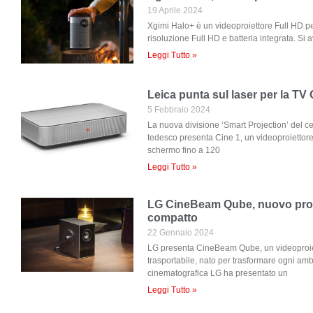
19 Aprile 2024
Xgimi Halo+ è un videoproiettore Full HD pe
risoluzione Full HD e batteria integrata. Si a
Leggi Tutto »
Leica punta sul laser per la TV 
5 Febbraio 2024
La nuova divisione ‘Smart Projection’ del c
tedesco presenta Cine 1, un videoproiettore
schermo fino a 120
Leggi Tutto »
LG CineBeam Qube, nuovo pro
compatto
22 Gennaio 2024
LG presenta CineBeam Qube, un videoproie
trasportabile, nato per trasformare ogni amb
cinematografica LG ha presentato un
Leggi Tutto »