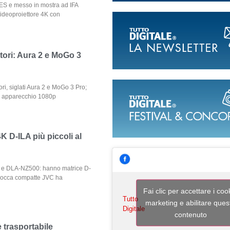
ES e messo in mostra ad IFA
ideoproiettore 4K con
tori: Aura 2 e MoGo 3
ri, siglati Aura 2 e MoGo 3 Pro;
un apparecchio 1080p
4K D-ILA più piccoli al
0 e DLA-NZ500: hanno matrice D-
scocca compatte JVC ha
Fai clic per accettare i coo
Tutto
marketing e abilitare ques
Digitale
contenuto
è trasportabile