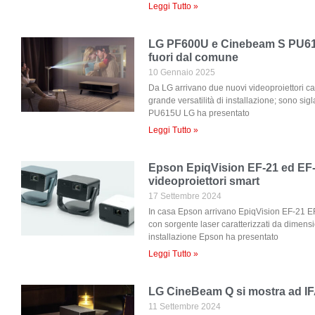
Leggi Tutto »
LG PF600U e Cinebeam S PU615
fuori dal comune
10 Gennaio 2025
Da LG arrivano due nuovi videoproiettori car
grande versatilità di installazione; sono s
PU615U LG ha presentato
Leggi Tutto »
Epson EpiqVision EF-21 ed EF-
videoproiettori smart
17 Settembre 2024
In casa Epson arrivano EpiqVision EF-21 EF
con sorgente laser caratterizzati da dimension
installazione Epson ha presentato
Leggi Tutto »
LG CineBeam Q si mostra ad I
11 Settembre 2024