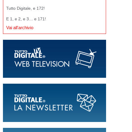
Tutto Digitale, e 172!
E 1, e 2, e 3… e 171!
Vai all'archivio