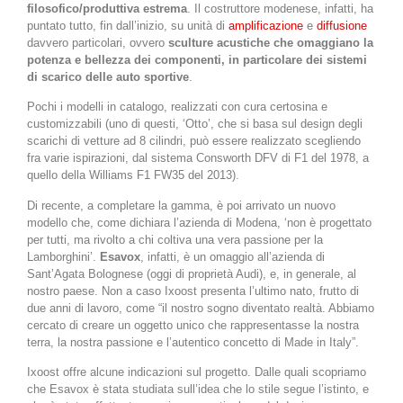
filosofico/produttiva estrema
. Il costruttore modenese, infatti, ha
puntato tutto, fin dall’inizio, su unità di
amplificazione
e
diffusione
davvero particolari, ovvero
sculture acustiche che omaggiano la
potenza e bellezza dei componenti, in particolare dei sistemi
di scarico delle auto sportive
.
Pochi i modelli in catalogo, realizzati con cura certosina e
customizzabili (uno di questi, ‘Otto’, che si basa sul design degli
scarichi di vetture ad 8 cilindri, può essere realizzato scegliendo
fra varie ispirazioni, dal sistema Consworth DFV di F1 del 1978, a
quello della Williams F1 FW35 del 2013).
Di recente, a completare la gamma, è poi arrivato un nuovo
modello che, come dichiara l’azienda di Modena, ‘non è progettato
per tutti, ma rivolto a chi coltiva una vera passione per la
Lamborghini’.
Esavox
, infatti, è un omaggio all’azienda di
Sant’Agata Bolognese (oggi di proprietà Audi), e, in generale, al
nostro paese. Non a caso Ixoost presenta l’ultimo nato, frutto di
due anni di lavoro, come “il nostro sogno diventato realtà. Abbiamo
cercato di creare un oggetto unico che rappresentasse la nostra
terra, la nostra passione e l’autentico concetto di Made in Italy”.
Ixoost offre alcune indicazioni sul progetto. Dalle quali scopriamo
che Esavox è stata studiata sull’idea che lo stile segue l’istinto, e