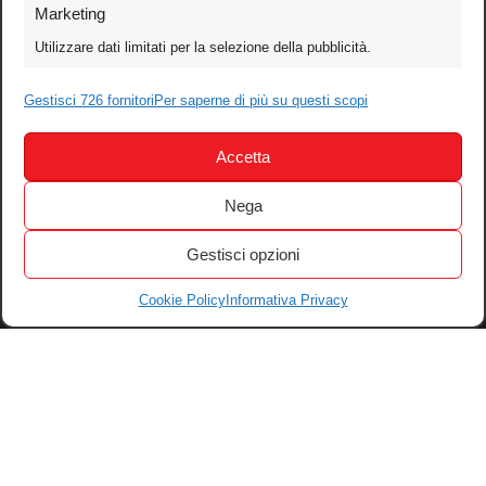
Foto
Marketing
Video
Utilizzare dati limitati per la selezione della pubblicità.
Mobile
Games
Gestisci 726 fornitori
Per saperne di più su questi scopi
Test
Accetta
Cinema
Home Theater/HDTV
Nega
Audio
Gestisci opzioni
Computer
Festival & Concorsi
Cookie Policy
Informativa Privacy
Iscriviti alla newsletter
Informativa Privacy
Gestisci Cookie
Tutti i diritti riservati – © 2004-2026 Motoperpetuopress srl – P. iva
07896411001