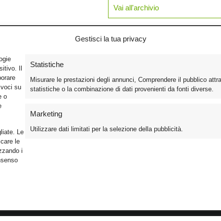
Vai all'archivio
Gestisci la tua privacy
logie
Statistiche
tivo. Il
borare
Misurare le prestazioni degli annunci, Comprendere il pubblico attr
ivoci su
statistiche o la combinazione di dati provenienti da fonti diverse.
e o
e
Marketing
Utilizzare dati limitati per la selezione della pubblicità.
liate. Le
care le
izzando i
onsenso
Foto
Cinema
Iscriviti alla n
Video
Home Theater/HDTV
Informativa Pr
Mobile
Audio
Gestisci Cook