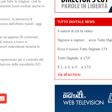
r tutte le stagioni, cioè le
arantire buoni risultati anche in
cessivi, la presenza di
TUTTO DIGITALE NEWS
azione dell’effetto bokeh, oggi
Il valore di chi fa video
ari ad appena 29 centimetri,
Signore e signori… ecco Tutto Dig
 di messa a fuoco è
mori indesiderati durante le
Ecco il nuovo Tutto Digitale 173
Tutto Digitale, e 172!
ogrammato per il controllo del
azione della sensibilità ISO.
E 1, e 2, e 3… e 171!
Vai all'archivio