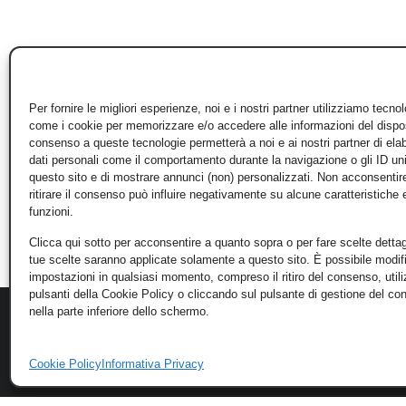
Per fornire le migliori esperienze, noi e i nostri partner utilizziamo tecno
come i cookie per memorizzare e/o accedere alle informazioni del disposi
consenso a queste tecnologie permetterà a noi e ai nostri partner di ela
dati personali come il comportamento durante la navigazione o gli ID un
questo sito e di mostrare annunci (non) personalizzati. Non acconsentir
ritirare il consenso può influire negativamente su alcune caratteristiche 
funzioni.
Clicca qui sotto per acconsentire a quanto sopra o per fare scelte dettag
tue scelte saranno applicate solamente a questo sito. È possibile modifi
impostazioni in qualsiasi momento, compreso il ritiro del consenso, util
pulsanti della Cookie Policy o cliccando sul pulsante di gestione del c
nella parte inferiore dello schermo.
Cookie Policy
Informativa Privacy