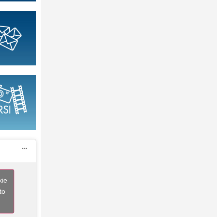
kie
to