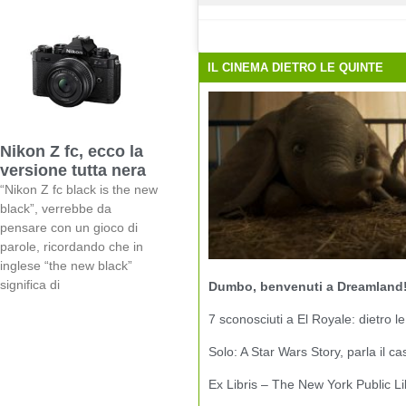
IL CINEMA DIETRO LE QUINTE
Nikon Z fc, ecco la
versione tutta nera
“Nikon Z fc black is the new
black”, verrebbe da
pensare con un gioco di
parole, ricordando che in
inglese “the new black”
significa di
Dumbo, benvenuti a Dreamland
7 sconosciuti a El Royale: dietro le
Solo: A Star Wars Story, parla il ca
Ex Libris – The New York Public Li