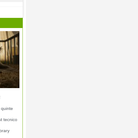
!
 quinte
st tecnico
brary