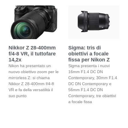
Nikkor Z 28-400mm
Sigma: tris di
f/4-8 VR, il tuttofare
obiettivi a focale
14,2x
fissa per Nikon Z
Nikon ha presentato un
Sigma presenta i nuovi
nuovo obiettivo zoom per le
16mm F1.4 DC DN
mirrorless Z: si chiama
Contemporary, 30mm F1.4
Nikkor Z 28-400mm f/4-8
DC DN Contemporary e
VR e fa della versatilità il
56mm F1.4 DC DN
suo punto
Contemporary, tre obiettivi
a focale fissa