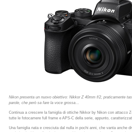
Nikon presenta un nuovo obiettivo: Nikkor Z 40mm f/2, praticamente tascab
parole, che però sa fare la voce grossa…
Continua a crescere la famiglia di ottiche Nikkor by Nikon con attacco Z
tutte le fotocamere full frame e APS-C della serie, appunto, caratterizzate
Una famiglia nata e cresciuta dal nulla in pochi anni, che vanta anche di