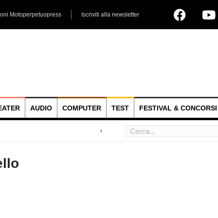
ioni Motoperpetuopress
Iscriviti alla newsletter
EATER
AUDIO
COMPUTER
TEST
FESTIVAL & CONCORSI
 hoc
llo