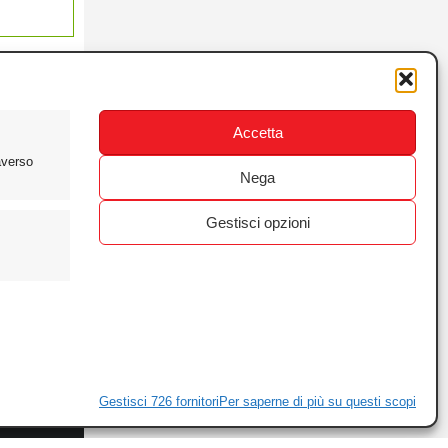
Accetta
averso
Nega
Gestisci opzioni
ewsletter
ivacy
Gestisci 726 fornitori
Per saperne di più su questi scopi
ie