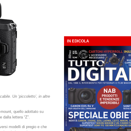
IN EDICOLA
ile. Un ‘piccoletto’, in altre
-mount, quello adottato su
 dalla lettera “Z”.
versi modelli di pregio e che