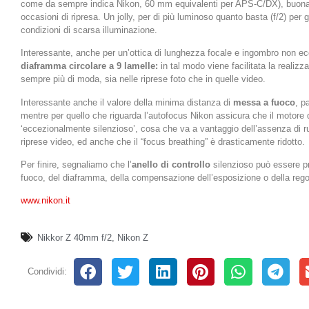
come da sempre indica Nikon, 60 mm equivalenti per APS-C/DX), buona pe
occasioni di ripresa. Un jolly, per di più luminoso quanto basta (f/2) per g
condizioni di scarsa illuminazione.
Interessante, anche per un’ottica di lunghezza focale e ingombro non ec
diaframma circolare a 9 lamelle:
in tal modo viene facilitata la realizz
sempre più di moda, sia nelle riprese foto che in quelle video.
Interessante anche il valore della minima distanza di
messa a fuoco
, p
mentre per quello che riguarda l’autofocus Nikon assicura che il motore
‘eccezionalmente silenzioso’, cosa che va a vantaggio dell’assenza di ru
riprese video, ed anche che il “focus breathing” è drasticamente ridotto.
Per finire, segnaliamo che l’
anello di controllo
silenzioso può essere pr
fuoco, del diaframma, della compensazione dell’esposizione o della regol
www.nikon.it
Nikkor Z 40mm f/2
,
Nikon Z
Condividi: