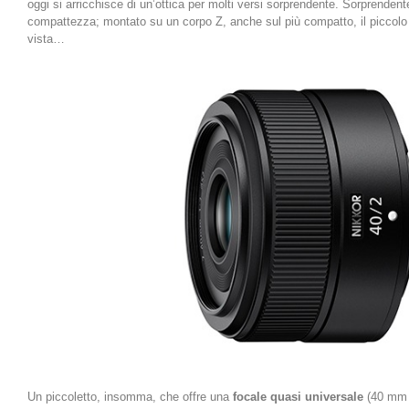
oggi si arricchisce di un’ottica per molti versi sorprendente. Sorprendente
compattezza; montato su un corpo Z, anche sul più compatto, il piccolo 
vista…
Un piccoletto, insomma, che offre una
focale quasi universale
(40 mm p