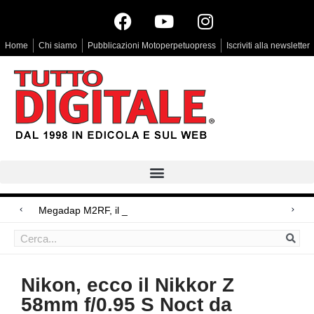
Home
Chi siamo
Pubblicazioni Motoperpetuopress
Iscriviti alla newsletter
Megadap M2RF, il primo adattatore aut
Arri Rental, evoluzioni in arrivo
Blackmagic Design UltraStudio Express 3G, due accessori ad hoc
Nikon, ecco il Nikkor Z
58mm f/0.95 S Noct da