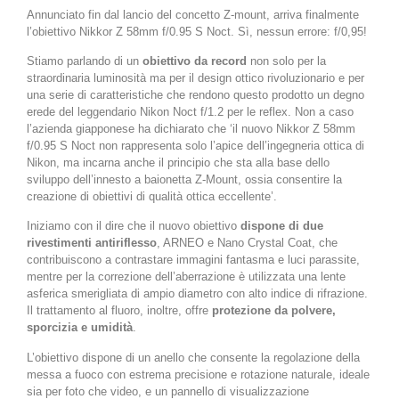
Annunciato fin dal lancio del concetto Z-mount, arriva finalmente
l’obiettivo Nikkor Z 58mm f/0.95 S Noct. Sì, nessun errore: f/0,95!
Stiamo parlando di un
obiettivo da record
non solo per la
straordinaria luminosità ma per il design ottico rivoluzionario e per
una serie di caratteristiche che rendono questo prodotto un degno
erede del leggendario Nikon Noct f/1.2 per le reflex. Non a caso
l’azienda giapponese ha dichiarato che ‘il nuovo Nikkor Z 58mm
f/0.95 S Noct non rappresenta solo l’apice dell’ingegneria ottica di
Nikon, ma incarna anche il principio che sta alla base dello
sviluppo dell’innesto a baionetta Z-Mount, ossia consentire la
creazione di obiettivi di qualità ottica eccellente’.
Iniziamo con il dire che il nuovo obiettivo
dispone di due
rivestimenti antiriflesso
, ARNEO e Nano Crystal Coat, che
contribuiscono a contrastare immagini fantasma e luci parassite,
mentre per la correzione dell’aberrazione è utilizzata una lente
asferica smerigliata di ampio diametro con alto indice di rifrazione.
Il trattamento al fluoro, inoltre, offre
protezione da polvere,
sporcizia e umidità
.
L’obiettivo dispone di un anello che consente la regolazione della
messa a fuoco con estrema precisione e rotazione naturale, ideale
sia per foto che video, e un pannello di visualizzazione