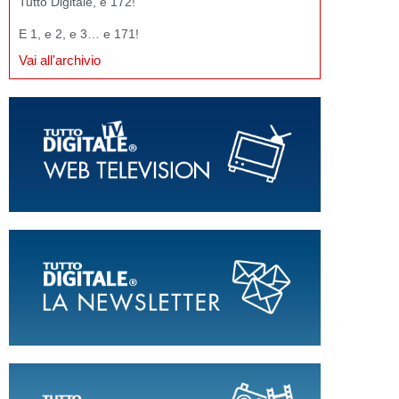
Tutto Digitale, e 172!
E 1, e 2, e 3… e 171!
Vai all'archivio