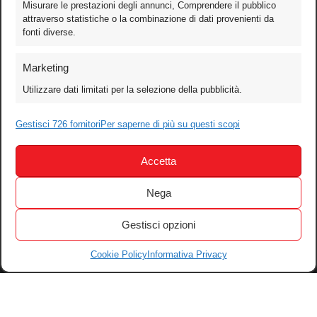
Misurare le prestazioni degli annunci, Comprendere il pubblico
attraverso statistiche o la combinazione di dati provenienti da
fonti diverse.
Foto
Marketing
Video
Utilizzare dati limitati per la selezione della pubblicità.
Mobile
Games
Gestisci 726 fornitori
Per saperne di più su questi scopi
Test
Accetta
Cinema
Home Theater/HDTV
Nega
Audio
Gestisci opzioni
Computer
Festival & Concorsi
Cookie Policy
Informativa Privacy
Iscriviti alla newsletter
Informativa Privacy
Gestisci Cookie