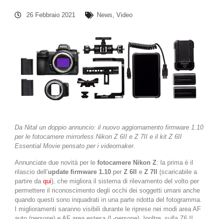
26 Febbraio 2021
News
,
Video
Da Nital un doppio annuncio: il nuovo aggiornamento firmware 1.10
per le fotocamere mirrorless Nikon Z 6II e Z 7II e il kit Z 6II
Essential Movie pensato per i videomaker.
Annunciate due novità per le
fotocamere Nikon Z
: la prima è il
rilascio dell’
update firmware 1.10
per
Z 6II
e
Z 7II
(scaricabile a
partire da
qui
), che migliora il sistema di rilevamento del volto per
permettere il riconoscimento degli occhi dei soggetti umani anche
quando questi sono inquadrati in una parte ridotta del fotogramma.
I miglioramenti saranno visibili durante le riprese nei modi area AF
auto (persone) e AF area estesa (L-persone). Inoltre, sulla Z6 II,