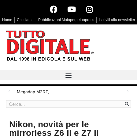
Home
Chi siamo
Pubblicazioni Motoperpetuopress
Iscriviti alla newsletter
Megadap M2RF, il primo adattator
Arri Rental, evoluzioni in arrivo
Blackmagic Design UltraStudio Express 3G, due accessori ad hoc
Nikon, novità per le
mirrorless Z6 II e Z7 II