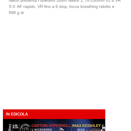
Nikon presenta l’obiettivo zoom Nikkor Z 70-200mm f/2.8 VR
S II: AF rapido, VR fino a 6 stop, focus breathing ridotto e
998 g di
IN EDICOLA