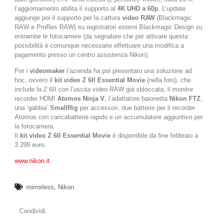
l’aggiornamento abilita il supporto al
4K UHD a 60p
. L’update
aggiunge poi il supporto per la cattura
video RAW
(Blackmagic
RAW e ProRes RAW) su registratori esterni Blackmagic Design su
entrambe le fotocamere (da segnalare che per attivare questa
possibilità è comunque necessario effettuare una modifica a
pagamento presso un centro assistenza Nikon).
Per i
videomaker
l’azienda ha poi presentato una soluzione ad
hoc, ovvero il
kit video Z 6II Essential Movie
(nella foto), che
include la Z 6II con l’uscita video RAW già sbloccata, il monitor
recorder HDMI
Atomos Ninja V
, l’adattatore baionetta
Nikon FTZ
,
una ‘gabbia’
SmallRig
per accessori, due batterie per il recorder
Atomos con caricabatterie rapido e un accumulatore aggiuntivo per
la fotocamera.
Il
kit video Z 6II Essential Movie
è disponibile da fine febbraio a
3.299 euro.
www.nikon.it
mirrorless
,
Nikon
Condividi: