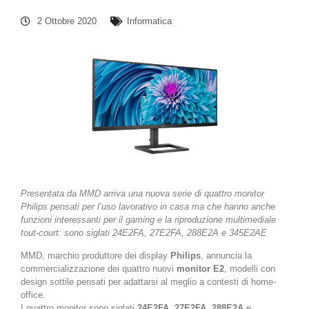
2 Ottobre 2020
Informatica
Presentata da MMD arriva una nuova serie di quattro monitor
Philips pensati per l’uso lavorativo in casa ma che hanno anche
funzioni interessanti per il gaming e la riproduzione multimediale
tout-court: sono siglati 24E2FA, 27E2FA, 288E2A e 345E2AE
MMD, marchio produttore dei display
Philips
, annuncia la
commercializzazione dei quattro nuovi
monitor E2
, modelli con
design sottile pensati per adattarsi al meglio a contesti di home-
office.
I quattro monitor sono siglati
24E2FA
,
27E2FA
,
288E2A
e