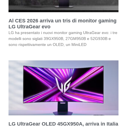
Al CES 2026 arriva un tris di monitor gaming
LG UltraGear evo
LG ha presentato i nuovi monitor gaming UltraGear evo: i tre
modelli sono siglati 39GX950B, 27GM950B e 52G930B e
sono rispettivamente un OLED, un MiniLED
LG UltraGear OLED 45GX950A, arriva in Italia