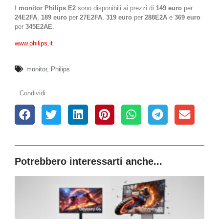
I
monitor Philips E2
sono disponibili ai prezzi di
149 euro
per
24E2FA
,
189 euro
per
27E2FA
,
319 euro
per
288E2A
e
369 euro
per
345E2AE
.
www.philips.it
monitor
,
Philips
Condividi:
Potrebbero interessarti anche...