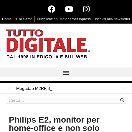
Home
Chi siamo
Pubblicazioni Motoperpetuopress
Iscriviti alla newsletter
Megadap M2RF, il primo adattatore au
Arri Rental, evoluzioni in arrivo
Blackmagic Design UltraStudio Express 3G, due accessori ad hoc
Philips E2, monitor per
home-office e non solo