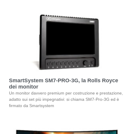
SmartSystem SM7-PRO-3G, la Rolls Royce
dei monitor
Un monitor davvero premium per costruzione e prestazione,
adatto sui set più impegnativi: si chiama SM7-Pro-3G ed è
firmato da Smartsystem