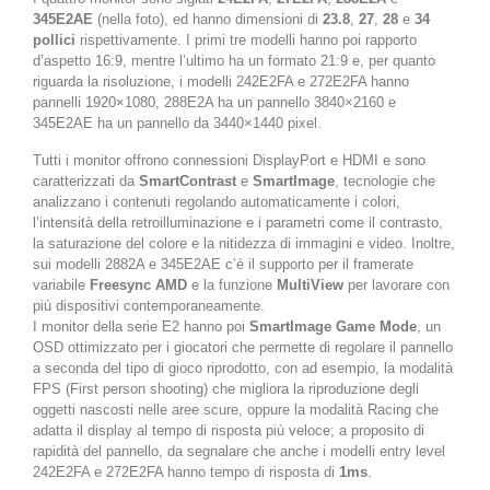
345E2AE
(nella foto), ed hanno dimensioni di
23.8
,
27
,
28
e
34
pollici
rispettivamente. I primi tre modelli hanno poi rapporto
d’aspetto 16:9, mentre l’ultimo ha un formato 21:9 e, per quanto
riguarda la risoluzione, i modelli 242E2FA e 272E2FA hanno
pannelli 1920×1080, 288E2A ha un pannello 3840×2160 e
345E2AE ha un pannello da 3440×1440 pixel.
Tutti i monitor offrono connessioni DisplayPort e HDMI e sono
caratterizzati da
SmartContrast
e
SmartImage
, tecnologie che
analizzano i contenuti regolando automaticamente i colori,
l’intensità della retroilluminazione e i parametri come il contrasto,
la saturazione del colore e la nitidezza di immagini e video. Inoltre,
sui modelli 2882A e 345E2AE c’è il supporto per il framerate
variabile
Freesync
AMD
e la funzione
MultiView
per lavorare con
più dispositivi contemporaneamente.
I monitor della serie E2 hanno poi
SmartImage Game Mode
, un
OSD ottimizzato per i giocatori che permette di regolare il pannello
a seconda del tipo di gioco riprodotto, con ad esempio, la modalità
FPS (First person shooting) che migliora la riproduzione degli
oggetti nascosti nelle aree scure, oppure la modalità Racing che
adatta il display al tempo di risposta più veloce; a proposito di
rapidità del pannello, da segnalare che anche i modelli entry level
242E2FA e 272E2FA hanno tempo di risposta di
1ms
.