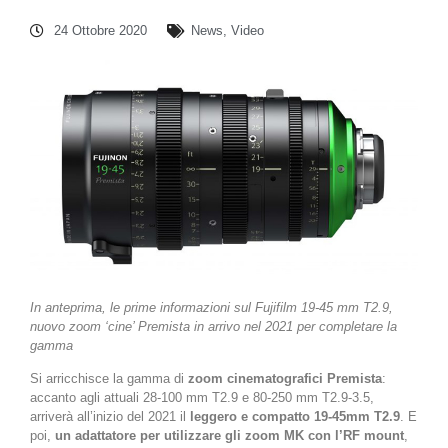
24 Ottobre 2020
News
,
Video
In anteprima, le prime informazioni sul Fujifilm 19-45 mm T2.9,
nuovo zoom ‘cine’ Premista in arrivo nel 2021 per completare la
gamma
Si arricchisce la gamma di
zoom cinematografici Premista
:
accanto agli attuali 28-100 mm T2.9 e 80-250 mm T2.9-3.5,
arriverà all’inizio del 2021 il
leggero e compatto 19-45mm T2.9
. E
poi,
un adattatore per utilizzare gli zoom MK con l’RF mount
,