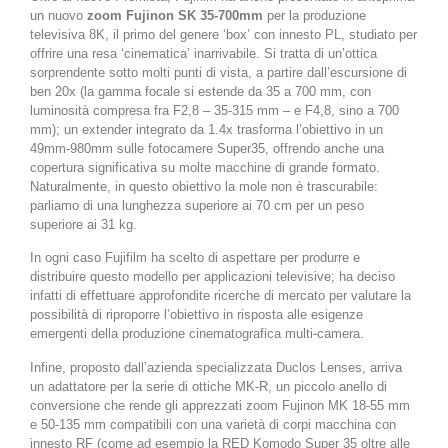
un nuovo
zoom Fujinon SK 35-700mm
per la produzione
televisiva 8K, il primo del genere ‘box’ con innesto PL, studiato per
offrire una resa ‘cinematica’ inarrivabile. Si tratta di un’ottica
sorprendente sotto molti punti di vista, a partire dall’escursione di
ben 20x (la gamma focale si estende da 35 a 700 mm, con
luminosità compresa fra F2,8 – 35-315 mm – e F4,8, sino a 700
mm); un extender integrato da 1.4x trasforma l’obiettivo in un
49mm-980mm sulle fotocamere Super35, offrendo anche una
copertura significativa su molte macchine di grande formato.
Naturalmente, in questo obiettivo la mole non è trascurabile:
parliamo di una lunghezza superiore ai 70 cm per un peso
superiore ai 31 kg.
In ogni caso Fujifilm ha scelto di aspettare per produrre e
distribuire questo modello per applicazioni televisive; ha deciso
infatti di effettuare approfondite ricerche di mercato per valutare la
possibilità di riproporre l’obiettivo in risposta alle esigenze
emergenti della produzione cinematografica multi-camera.
Infine, proposto dall’azienda specializzata Duclos Lenses, arriva
un adattatore per la serie di ottiche MK-R, un piccolo anello di
conversione che rende gli apprezzati zoom Fujinon MK 18-55 mm
e 50-135 mm compatibili con una varietà di corpi macchina con
innesto RF (come ad esempio la RED Komodo Super 35 oltre alle