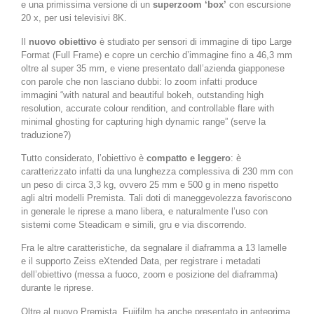
e una primissima versione di un
superzoom ‘box’
con escursione
20 x, per usi televisivi 8K.
Il
nuovo obiettivo
è studiato per sensori di immagine di tipo Large
Format (Full Frame) e copre un cerchio d’immagine fino a 46,3 mm
oltre al super 35 mm, e viene presentato dall’azienda giapponese
con parole che non lasciano dubbi: lo zoom infatti produce
immagini “with natural and beautiful bokeh, outstanding high
resolution, accurate colour rendition, and controllable flare with
minimal ghosting for capturing high dynamic range” (serve la
traduzione?)
Tutto considerato, l’obiettivo è
compatto e leggero
: è
caratterizzato infatti da una lunghezza complessiva di 230 mm con
un peso di circa 3,3 kg, ovvero 25 mm e 500 g in meno rispetto
agli altri modelli Premista. Tali doti di maneggevolezza favoriscono
in generale le riprese a mano libera, e naturalmente l’uso con
sistemi come Steadicam e simili, gru e via discorrendo.
Fra le altre caratteristiche, da segnalare il diaframma a 13 lamelle
e il supporto Zeiss eXtended Data, per registrare i metadati
dell’obiettivo (messa a fuoco, zoom e posizione del diaframma)
durante le riprese.
Oltre al nuovo Premista, Fujifilm ha anche presentato in anteprima