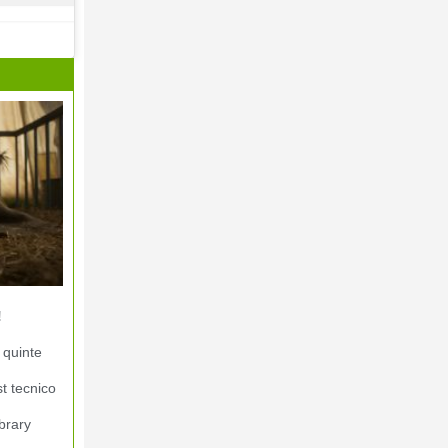
!
 quinte
st tecnico
brary