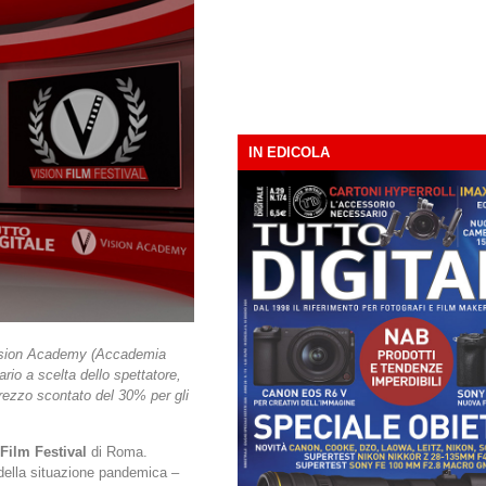
IN EDICOLA
a Vision Academy (Accademia
ario a scelta dello spettatore,
rezzo scontato del 30% per gli
Film Festival
di Roma.
 della situazione pandemica –