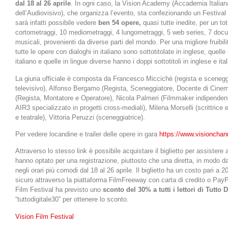
dal 18 al 26 aprile
. In ogni caso, la Vision Academy (Accademia Italia
dell’Audiovisivo), che organizza l’evento, sta confezionando un Festiva
sarà infatti possibile vedere
ben 54 opere,
quasi tutte inedite, per un tot
cortometraggi, 10 mediometraggi, 4 lungometraggi, 5 web series, 7 docu
musicali, provenienti da diverse parti del mondo. Per una migliore fruibilit
tutte le opere con dialoghi in italiano sono sottotitolate in inglese, quelle
italiano e quelle in lingue diverse hanno i doppi sottotitoli in inglese e ita
La giuria ufficiale è composta da Francesco Miccichè (regista e scenegg
televisivo), Alfonso Bergamo (Regista, Sceneggiatore, Docente di Cinem
(Regista, Montatore e Operatore), Nicola Palmeri (Filmmaker indipendent
AIR3 specializzato in progetti cross-mediali), Milena Morselli
(scrittrice
e teatrale), Vittoria Peruzzi (sceneggiatrice).
Per vedere locandine e trailer delle opere in gara
https://www.visionchanne
Attraverso lo stesso link è possibile acquistare il biglietto per assistere a
hanno optato per una registrazione, piuttosto che una diretta, in modo da 
negli orari più comodi dal 18 al 26 aprile. Il biglietto ha un costo pari a 2
sicuro attraverso la piattaforma FilmFreeway con carta di credito o PayP
Film Festival ha previsto uno
sconto del 30% a tutti i lettori di Tutto D
“tuttodigitale30” per ottenere lo sconto.
Vision Film Festival