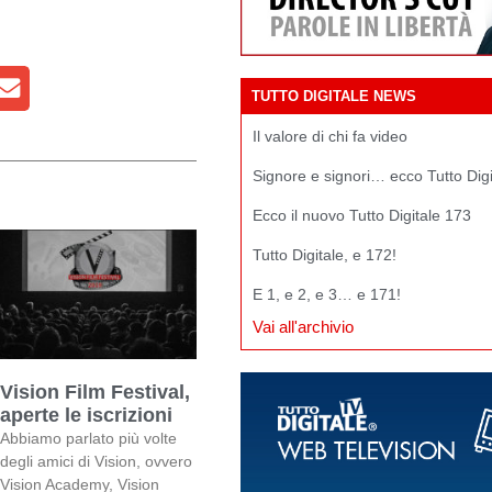
TUTTO DIGITALE NEWS
Il valore di chi fa video
Signore e signori… ecco Tutto Dig
Ecco il nuovo Tutto Digitale 173
Tutto Digitale, e 172!
E 1, e 2, e 3… e 171!
Vai all'archivio
Vision Film Festival,
aperte le iscrizioni
Abbiamo parlato più volte
degli amici di Vision, ovvero
Vision Academy, Vision