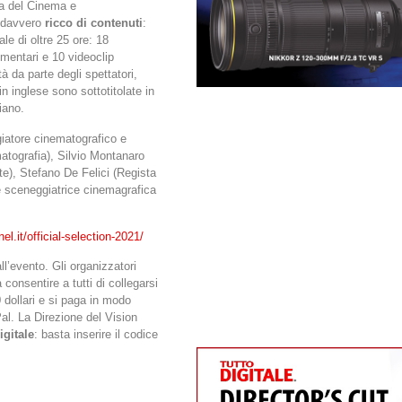
na del Cinema e
l davvero
ricco di contenuti
:
ale di oltre 25 ore: 18
mentari e 10 videoclip
à da parte degli spettatori,
 in inglese sono sottotitolate in
liano.
iatore cinematografico e
atografia), Silvio Montanaro
e), Stefano De Felici (Regista
 e sceneggiatrice cinemagrafica
l.it/official-selection-2021/
ll’evento. Gli organizzatori
consentire a tutti di collegarsi
0 dollari e si paga in modo
al. La Direzione del Vision
igitale
: basta inserire il codice