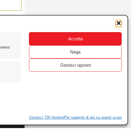
Accetta
averso
Nega
Gestisci opzioni
ewsletter
ivacy
Gestisci 726 fornitori
Per saperne di più su questi scopi
ie