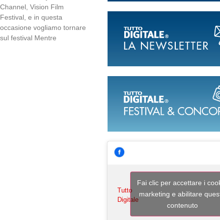
Channel, Vision Film
Festival, e in questa
occasione vogliamo tornare
sul festival Mentre
Fai clic per accettare i coo
Tutto
marketing e abilitare ques
Digitale
contenuto