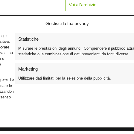
Vai all'archivio
Gestisci la tua privacy
logie
Statistiche
tivo. Il
borare
Misurare le prestazioni degli annunci, Comprendere il pubblico attr
ivoci su
statistiche o la combinazione di dati provenienti da fonti diverse.
e o
e
Marketing
Utilizzare dati limitati per la selezione della pubblicità.
liate. Le
care le
izzando i
onsenso
Foto
Cinema
Iscriviti alla n
Video
Home Theater/HDTV
Informativa Pr
Mobile
Audio
Gestisci Cook