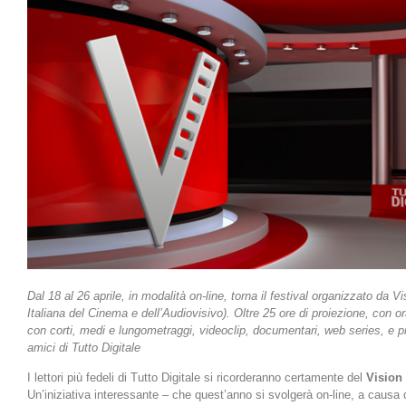
Dal 18 al 26 aprile, in modalità on-line, torna il festival organizzato d
Italiana del Cinema e dell’Audiovisivo). Oltre 25 ore di proiezione, con or
con corti, medi e lungometraggi, videoclip, documentari, web series, e p
amici di Tutto Digitale
I lettori più fedeli di Tutto Digitale si ricorderanno certamente del
Vision 
Un’iniziativa interessante – che quest’anno si svolgerà on-line, a causa