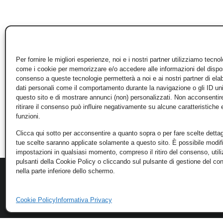
Per fornire le migliori esperienze, noi e i nostri partner utilizziamo tecno
come i cookie per memorizzare e/o accedere alle informazioni del disposi
consenso a queste tecnologie permetterà a noi e ai nostri partner di ela
dati personali come il comportamento durante la navigazione o gli ID un
questo sito e di mostrare annunci (non) personalizzati. Non acconsentir
ritirare il consenso può influire negativamente su alcune caratteristiche 
funzioni.
Clicca qui sotto per acconsentire a quanto sopra o per fare scelte dettag
tue scelte saranno applicate solamente a questo sito. È possibile modifi
impostazioni in qualsiasi momento, compreso il ritiro del consenso, util
pulsanti della Cookie Policy o cliccando sul pulsante di gestione del c
nella parte inferiore dello schermo.
Cookie Policy
Informativa Privacy