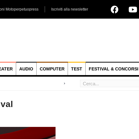
ioni Motoperpetuopress
Iscriviti alla newsletter
EATER
AUDIO
COMPUTER
TEST
FESTIVAL & CONCORSI
 hoc
ival