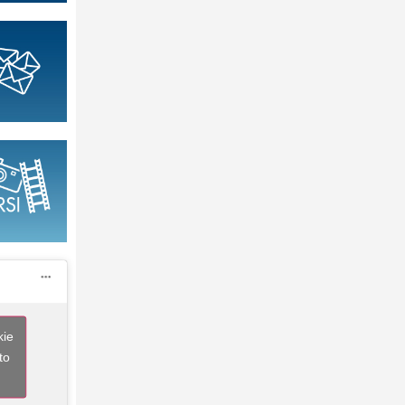
kie
to