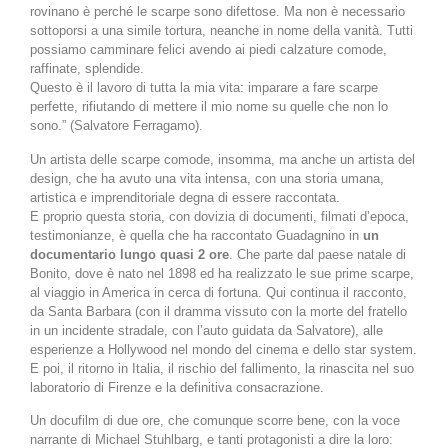
rovinano è perché le scarpe sono difettose. Ma non è necessario
sottoporsi a una simile tortura, neanche in nome della vanità. Tutti
possiamo camminare felici avendo ai piedi calzature comode,
raffinate, splendide.
Questo è il lavoro di tutta la mia vita: imparare a fare scarpe
perfette, rifiutando di mettere il mio nome su quelle che non lo
sono.” (Salvatore Ferragamo).
Un artista delle scarpe comode, insomma, ma anche un artista del
design, che ha avuto una vita intensa, con una storia umana,
artistica e imprenditoriale degna di essere raccontata.
E proprio questa storia, con dovizia di documenti, filmati d’epoca,
testimonianze, è quella che ha raccontato Guadagnino in
un
documentario lungo quasi 2 ore
. Che parte dal paese natale di
Bonito, dove è nato nel 1898 ed ha realizzato le sue prime scarpe,
al viaggio in America in cerca di fortuna. Qui continua il racconto,
da Santa Barbara (con il dramma vissuto con la morte del fratello
in un incidente stradale, con l’auto guidata da Salvatore), alle
esperienze a Hollywood nel mondo del cinema e dello star system.
E poi, il ritorno in Italia, il rischio del fallimento, la rinascita nel suo
laboratorio di Firenze e la definitiva consacrazione.
Un docufilm di due ore, che comunque scorre bene, con la voce
narrante di Michael Stuhlbarg, e tanti protagonisti a dire la loro: