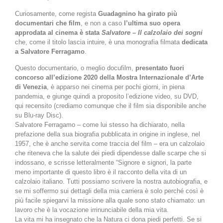
Curiosamente, come regista
Guadagnino ha girato più
documentari che film
, e non a caso
l’ultima suo opera
approdata al cinema è stata
Salvatore – Il calzolaio dei sogni
che, come il titolo lascia intuire, è una monografia filmata
dedicata
a Salvatore Ferragamo
.
Questo documentario, o meglio docufilm,
presentato fuori
concorso all’edizione 2020 della Mostra Internazionale d’Arte
di Venezia
, è apparso nei cinema per pochi giorni, in piena
pandemia, e giunge quindi a proposito l’edizione video, su DVD,
qui recensito (crediamo comunque che il film sia disponibile anche
su Blu-ray Disc).
Salvatore Ferragamo – come lui stesso ha dichiarato, nella
prefazione della sua biografia pubblicata in origine in inglese, nel
1957, che è anche servita come traccia del film – era un calzolaio
che riteneva che la salute dei piedi dipendesse dalle scarpe che si
indossano, e scrisse letteralmente “Signore e signori, la parte
meno importante di questo libro è il racconto della vita di un
calzolaio italiano. Tutti possiamo scrivere la nostra autobiografia, e
se mi soffermo sui dettagli della mia carriera è solo perché così è
più facile spiegarvi la missione alla quale sono stato chiamato: un
lavoro che è la vocazione irrinunciabile della mia vita.
La vita mi ha insegnato che la Natura ci dona piedi perfetti. Se si