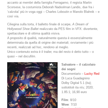
accanto ai membri della famiglia Ferragamo, il regista Martin
Scorsese, la costumista Deborah Nadoolman Landis, due fra i
‘calzolai’ più in voga oggi – Charles Loboutin e Manolo Blahnik – e
così via.
Ciliegina sulla torta, il balletto finale di scarpe,
A Dream of
Hollywood Shoe Ballet
realizzato da PES film in VFX: divertente,
spettacolare e di ottima qualità visiva.
A proposito di qualità, naturalmente questa è essenzialmente
determinata da quella di origine dei materiali; ovviamente i più
recenti, realizzati ad hoc, rendono al meglio.
Unico contenuto extra è il trailer, ma del resto è detto tutto – o
quasi – nel docufilm.
Salvatore – il calzolaio
dei sogni
Documentario –
Lucky Red
Di Luca Guadagnino
Dolby Digital 5.1 (ita);
sottotitoli ita n/u; 2020;
1.85:1; 16,90 euro
Film
: 8/10
Wow
: 7/10