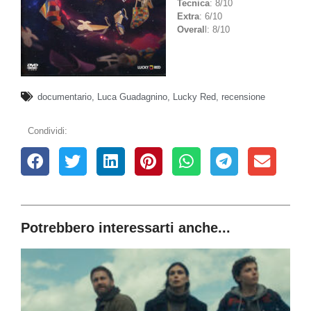
Tecnica
: 8/10
Extra
: 6/10
Overal
l: 8/10
documentario
,
Luca Guadagnino
,
Lucky Red
,
recensione
Condividi:
Potrebbero interessarti anche...