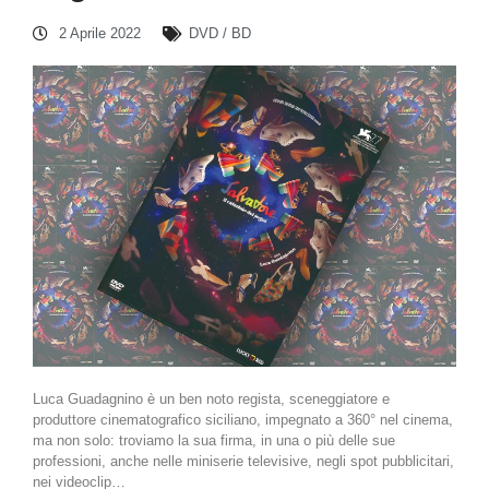
2 Aprile 2022
DVD / BD
Luca Guadagnino è un ben noto regista, sceneggiatore e
produttore cinematografico siciliano, impegnato a 360° nel cinema,
ma non solo: troviamo la sua firma, in una o più delle sue
professioni, anche nelle miniserie televisive, negli spot pubblicitari,
nei videoclip…