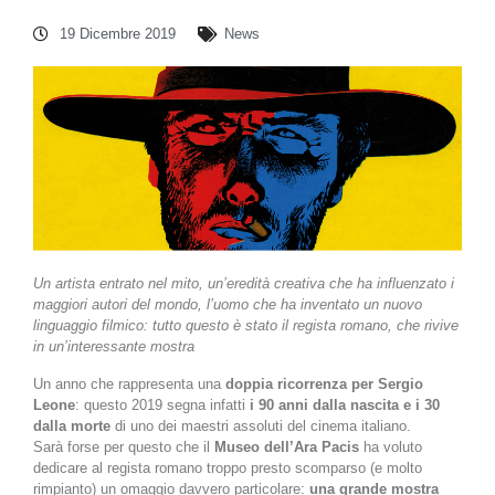
19 Dicembre 2019
News
Un artista entrato nel mito, un’eredità creativa che ha influenzato i
maggiori autori del mondo, l’uomo che ha inventato un nuovo
linguaggio filmico: tutto questo è stato il regista romano, che rivive
in un’interessante mostra
Un anno che rappresenta una
doppia ricorrenza per Sergio
Leone
: questo 2019 segna infatti
i 90 anni dalla nascita e i 30
dalla morte
di uno dei maestri assoluti del cinema italiano.
Sarà forse per questo che il
Museo dell’Ara Pacis
ha voluto
dedicare al regista romano troppo presto scomparso (e molto
rimpianto) un omaggio davvero particolare:
una grande mostra