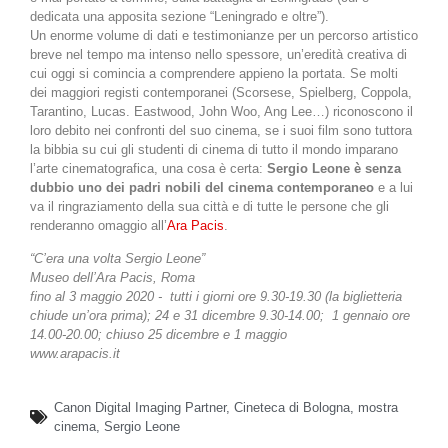
dedicata una apposita sezione “Leningrado e oltre”).
Un enorme volume di dati e testimonianze per un percorso artistico
breve nel tempo ma intenso nello spessore, un’eredità creativa di
cui oggi si comincia a comprendere appieno la portata. Se molti
dei maggiori registi contemporanei (Scorsese, Spielberg, Coppola,
Tarantino, Lucas. Eastwood, John Woo, Ang Lee…) riconoscono il
loro debito nei confronti del suo cinema, se i suoi film sono tuttora
la bibbia su cui gli studenti di cinema di tutto il mondo imparano
l’arte cinematografica, una cosa è certa:
Sergio Leone è senza
dubbio uno dei padri nobili del cinema contemporaneo
e a lui
va il ringraziamento della sua città e di tutte le persone che gli
renderanno omaggio all’
Ara Pacis
.
“C’era una volta Sergio Leone”
Museo dell’Ara Pacis, Roma
fino al 3 maggio 2020 - tutti i giorni ore 9.30-19.30 (la biglietteria
chiude un’ora prima); 24 e 31 dicembre 9.30-14.00; 1 gennaio ore
14.00-20.00; chiuso 25 dicembre e 1 maggio
www.arapacis.it
Canon Digital Imaging Partner
,
Cineteca di Bologna
,
mostra
cinema
,
Sergio Leone