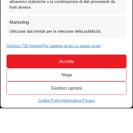
attraverso statistiche o la combinazione di dati provenienti da
fonti diverse.
Foto
Marketing
Video
Utilizzare dati limitati per la selezione della pubblicità.
Mobile
Games
Gestisci 726 fornitori
Per saperne di più su questi scopi
Test
Accetta
Cinema
Home Theater/HDTV
Nega
Audio
Gestisci opzioni
Computer
Festival & Concorsi
Cookie Policy
Informativa Privacy
Iscriviti alla newsletter
Informativa Privacy
Gestisci Cookie