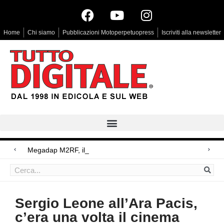
Home
Chi siamo
Pubblicazioni Motoperpetuopress
Iscriviti alla newsletter
Megadap M2RF, il primo adattatore autofo
Arri Rental, evoluzioni in arrivo
Blackmagic Design UltraStudio Express 3G, due accessori ad hoc
Sergio Leone all’Ara Pacis,
c’era una volta il cinema