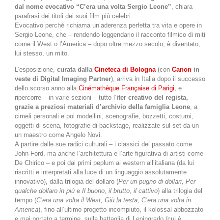
dal nome evocativo “C’era una volta Sergio Leone”
, chiara
parafrasi dei titoli dei suoi film più celebri.
Evocativo perché richiama un’aderenza perfetta tra vita e opere in
Sergio Leone, che – rendendo leggendario il racconto filmico di miti
come il West o l’America – dopo oltre mezzo secolo, è diventato,
lui stesso, un mito.
L’esposizione,
curata dalla
Cineteca di Bologna
(con
Canon
in
veste di Digital Imaging Partner
), arriva in Italia dopo il successo
dello scorso anno alla
Cinémathèque Française di Parigi
, e
ripercorre – in varie sezioni – tutto l’
iter creativo del regista,
grazie a preziosi materiali d’archivio della famiglia Leone
, a
cimeli personali e poi modellini, scenografie, bozzetti, costumi,
oggetti di scena, fotografie di backstage, realizzate sul set da un
un maestro come Angelo Novi.
A partire dalle sue radici culturali – i classici del passato come
John Ford, ma anche l’architettura e l’arte figurativa di artisti come
De Chirico – e poi dai primi peplum ai western all’italiana (da lui
riscritti e interpretati alla luce di un linguaggio assolutamente
innovativo), dalla trilogia del dollaro (
Per un pugno di dollari, Per
qualche dollaro in più
e
Il buono, il brutto, il cattivo
) alla trilogia del
tempo (
C’era una volta il West, Giù la testa, C’era una volta in
America
), fino all’ultimo progetto incompiuto, il kolossal abbozzato
e mai portato a termine, sulla battaglia di Leningrado (cui è