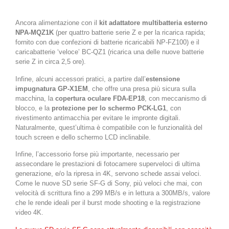
Ancora alimentazione con il
kit adattatore multibatteria esterno
NPA-MQZ1K
(per quattro batterie serie Z e per la ricarica rapida;
fornito con due confezioni di batterie ricaricabili NP-FZ100) e il
caricabatterie ‘veloce’ BC-QZ1 (ricarica una delle nuove batterie
serie Z in circa 2,5 ore).
Infine, alcuni accessori pratici, a partire dall’
estensione
impugnatura GP-X1EM
, che offre una presa più sicura sulla
macchina, la
copertura oculare FDA-EP18
, con meccanismo di
blocco, e la
protezione per lo schermo PCK-LG1
, con
rivestimento antimacchia per evitare le impronte digitali.
Naturalmente, quest’ultima è compatibile con le funzionalità del
touch screen e dello schermo LCD inclinabile.
Infine, l’accessorio forse più importante, necessario per
assecondare le prestazioni di fotocamere superveloci di ultima
generazione, e/o la ripresa in 4K, servono schede assai veloci.
Come le nuove SD serie SF-G di Sony, più veloci che mai, con
velocità di scrittura fino a 299 MB/s e in lettura a 300MB/s, valore
che le rende ideali per il burst mode shooting e la registrazione
video 4K.