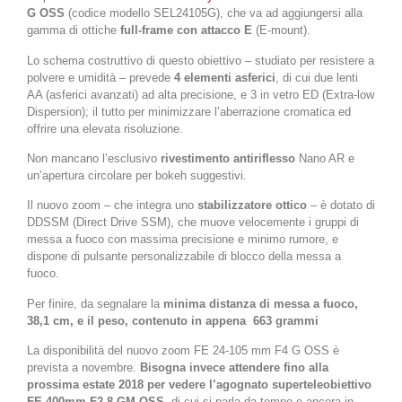
G OSS
(codice modello SEL24105G), che va ad aggiungersi alla
gamma di ottiche
full-frame con attacco E
(E-mount).
Lo schema costruttivo di questo obiettivo – studiato per resistere a
polvere e umidità – prevede
4 elementi asferici
, di cui due lenti
AA (asferici avanzati) ad alta precisione, e 3 in vetro ED (Extra-low
Dispersion); il tutto per minimizzare l’aberrazione cromatica ed
offrire una elevata risoluzione.
Non mancano l’esclusivo
rivestimento antiriflesso
Nano AR e
un’apertura circolare per bokeh suggestivi.
Il nuovo zoom – che integra uno
stabilizzatore ottico
– è dotato di
DDSSM (Direct Drive SSM), che muove velocemente i gruppi di
messa a fuoco con massima precisione e minimo rumore, e
dispone di pulsante personalizzabile di blocco della messa a
fuoco.
Per finire, da segnalare la
minima distanza di messa a fuoco,
38,1 cm, e il peso, contenuto in appena 663 grammi
La disponibilità del nuovo zoom FE 24-105 mm F4 G OSS è
prevista a novembre.
Bisogna invece attendere fino alla
prossima estate 2018 per vedere l’agognato superteleobiettivo
FE 400mm F2.8 GM OSS
, di cui si parla da tempo e ancora in