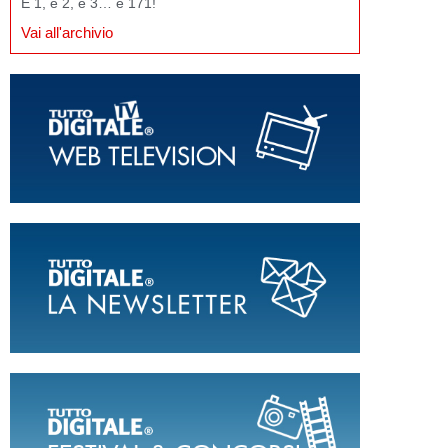
E 1, e 2, e 3… e 171!
Vai all'archivio