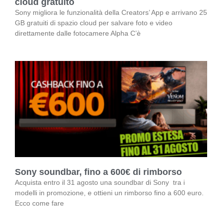
cloud gratuito
Sony migliora le funzionalità della Creators’ App e arrivano 25
GB gratuiti di spazio cloud per salvare foto e video
direttamente dalle fotocamere Alpha C’è
Sony soundbar, fino a 600€ di rimborso
Acquista entro il 31 agosto una soundbar di Sony tra i
modelli in promozione, e ottieni un rimborso fino a 600 euro.
Ecco come fare