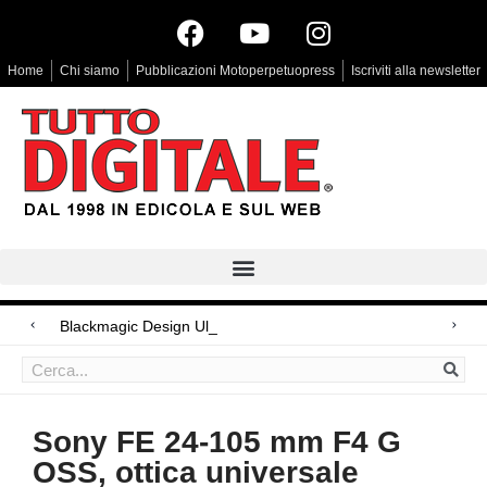
Home
Chi siamo
Pubblicazioni Motoperpetuopress
Iscriviti alla newsletter
Blackmagic Design UltraStudio Express 3G
Arri Rental, evoluzioni in arrivo
LG Signature OLED T, il primo Oled trasparente
Sony FE 24-105 mm F4 G
OSS, ottica universale