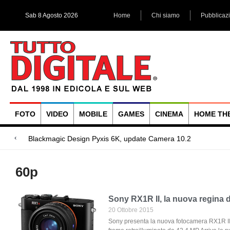
Sab 8 Agosto 2026
Home
Chi siamo
Pubblicaz
FOTO
VIDEO
MOBILE
GAMES
CINEMA
HOME TH
Megadap M2RF, i
Blackmagic Design UltraStudio Express 3G, due accessori ad
Arri Rental, evoluzioni in arrivo
60p
Sony RX1R II, la nuova regina 
20 Ottobre 2015
Sony presenta la nuova fotocamera RX1R II