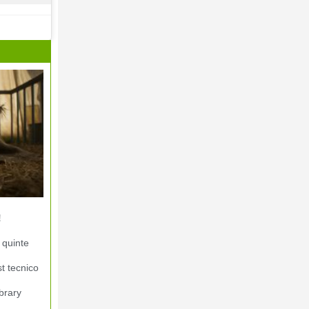
!
 quinte
st tecnico
brary