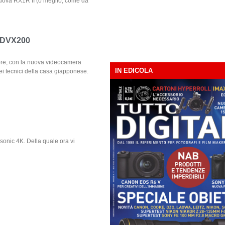
nuova RX1R II (o meglio, come da
G-DVX200
bre, con la nuova videocamera
IN EDICOLA
 tecnici della casa giapponese.
sonic 4K. Della quale ora vi