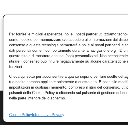
Per fornire le migliori esperienze, noi e i nostri partner utilizziamo tecno
come i cookie per memorizzare e/o accedere alle informazioni del disposi
consenso a queste tecnologie permetterà a noi e ai nostri partner di ela
dati personali come il comportamento durante la navigazione o gli ID un
questo sito e di mostrare annunci (non) personalizzati. Non acconsentir
ritirare il consenso può influire negativamente su alcune caratteristiche 
funzioni.
Clicca qui sotto per acconsentire a quanto sopra o per fare scelte dettag
tue scelte saranno applicate solamente a questo sito. È possibile modifi
impostazioni in qualsiasi momento, compreso il ritiro del consenso, util
pulsanti della Cookie Policy o cliccando sul pulsante di gestione del c
nella parte inferiore dello schermo.
Cookie Policy
Informativa Privacy