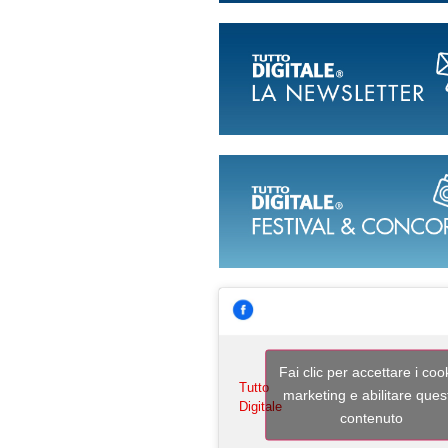
Fai clic per accettare i coo
Tutto
marketing e abilitare ques
Digitale
contenuto