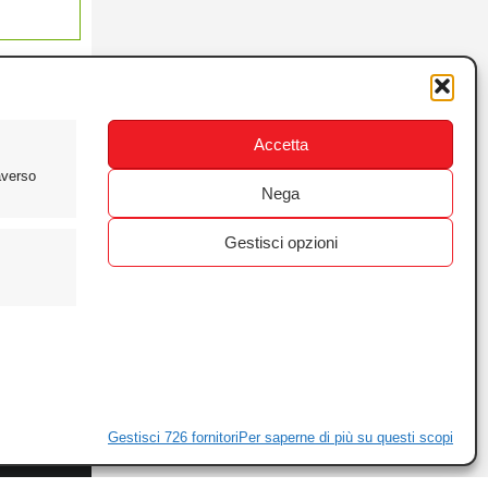
Accetta
averso
Nega
Gestisci opzioni
ewsletter
ivacy
Gestisci 726 fornitori
Per saperne di più su questi scopi
ie