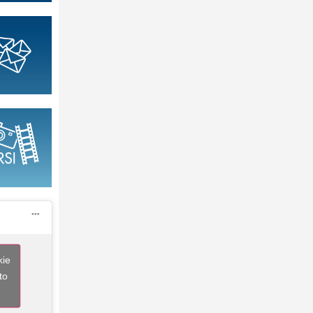
kie
to