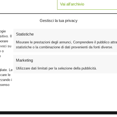
Vai all'archivio
Gestisci la tua privacy
logie
Statistiche
tivo. Il
borare
Misurare le prestazioni degli annunci, Comprendere il pubblico attr
ivoci su
statistiche o la combinazione di dati provenienti da fonti diverse.
e o
e
Marketing
Utilizzare dati limitati per la selezione della pubblicità.
liate. Le
care le
izzando i
onsenso
Foto
Cinema
Iscriviti alla n
Video
Home Theater/HDTV
Informativa Pr
Mobile
Audio
Gestisci Cook