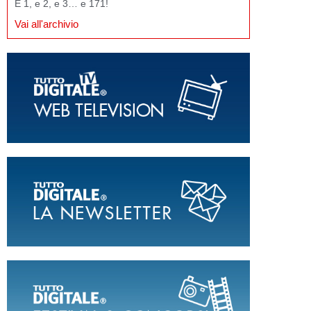
E 1, e 2, e 3… e 171!
Vai all'archivio