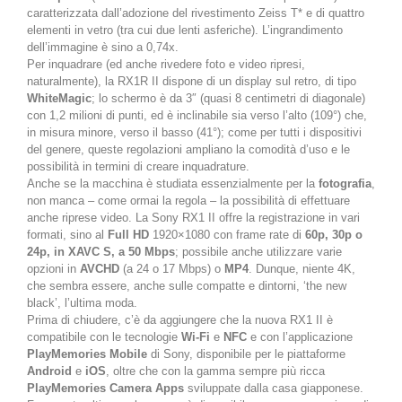
caratterizzata dall’adozione del rivestimento Zeiss T* e di quattro
elementi in vetro (tra cui due lenti asferiche). L’ingrandimento
dell’immagine è sino a 0,74x.
Per inquadrare (ed anche rivedere foto e video ripresi,
naturalmente), la RX1R II dispone di un display sul retro, di tipo
WhiteMagic
; lo schermo è da 3″ (quasi 8 centimetri di diagonale)
con 1,2 milioni di punti, ed è inclinabile sia verso l’alto (109°) che,
in misura minore, verso il basso (41°); come per tutti i dispositivi
del genere, queste regolazioni ampliano la comodità d’uso e le
possibilità in termini di creare inquadrature.
Anche se la macchina è studiata essenzialmente per la
fotografia
,
non manca – come ormai la regola – la possibilità di effettuare
anche riprese video. La Sony RX1 II offre la registrazione in vari
formati, sino al
Full HD
1920×1080 con frame rate di
60p, 30p o
24p, in XAVC S, a 50 Mbps
; possibile anche utilizzare varie
opzioni in
AVCHD
(a 24 o 17 Mbps) o
MP4
. Dunque, niente 4K,
che sembra essere, anche sulle compatte e dintorni, ‘the new
black’, l’ultima moda.
Prima di chiudere, c’è da aggiungere che la nuova RX1 II è
compatibile con le tecnologie
Wi-Fi
e
NFC
e con l’applicazione
PlayMemories Mobile
di Sony, disponibile per le piattaforme
Android
e
iOS
, oltre che con la gamma sempre più ricca
PlayMemories Camera Apps
sviluppate dalla casa giapponese.