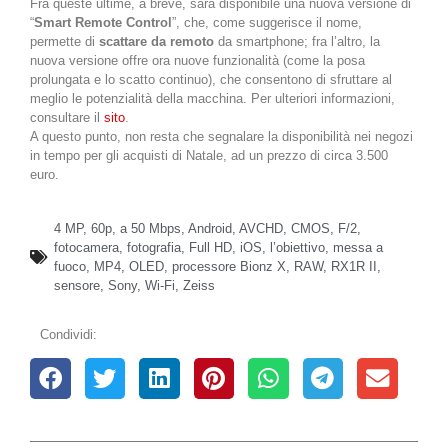
Fra queste ultime, a breve, sarà disponibile una nuova versione di
“
Smart Remote Control
”, che, come suggerisce il nome,
permette di
scattare da remoto
da smartphone; fra l’altro, la
nuova versione offre ora nuove funzionalità (come la posa
prolungata e lo scatto continuo), che consentono di sfruttare al
meglio le potenzialità della macchina. Per ulteriori informazioni,
consultare il
sito
.
A questo punto, non resta che segnalare la disponibilità nei negozi
in tempo per gli acquisti di Natale, ad un prezzo di circa 3.500
euro.
4 MP
,
60p
,
a 50 Mbps
,
Android
,
AVCHD
,
CMOS
,
F/2
,
fotocamera
,
fotografia
,
Full HD
,
iOS
,
l’obiettivo
,
messa a
fuoco
,
MP4
,
OLED
,
processore Bionz X
,
RAW
,
RX1R II
,
sensore
,
Sony
,
Wi-Fi
,
Zeiss
Condividi: