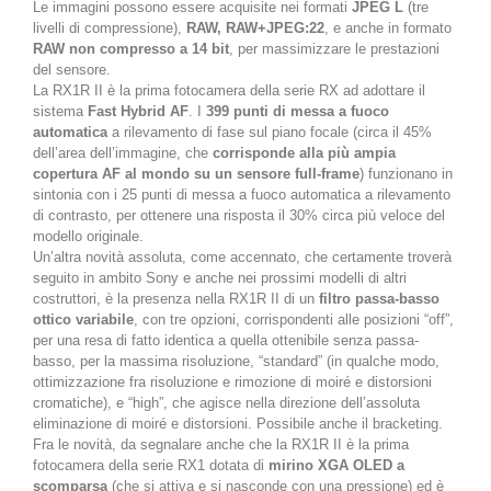
Le immagini possono essere acquisite nei formati
JPEG L
(tre
livelli di compressione),
RAW, RAW+JPEG:22
, e anche in formato
RAW non compresso a 14 bit
, per massimizzare le prestazioni
del sensore.
La RX1R II è la prima fotocamera della serie RX ad adottare il
sistema
Fast Hybrid AF
. I
399 punti di messa a fuoco
automatica
a rilevamento di fase sul piano focale (circa il 45%
dell’area dell’immagine, che
corrisponde alla più ampia
copertura AF al mondo su un sensore full-frame
) funzionano in
sintonia con i 25 punti di messa a fuoco automatica a rilevamento
di contrasto, per ottenere una risposta il 30% circa più veloce del
modello originale.
Un’altra novità assoluta, come accennato, che certamente troverà
seguito in ambito Sony e anche nei prossimi modelli di altri
costruttori, è la presenza nella RX1R II di un
filtro passa-basso
ottico variabile
, con tre opzioni, corrispondenti alle posizioni “off”,
per una resa di fatto identica a quella ottenibile senza passa-
basso, per la massima risoluzione, “standard” (in qualche modo,
ottimizzazione fra risoluzione e rimozione di moiré e distorsioni
cromatiche), e “high”, che agisce nella direzione dell’assoluta
eliminazione di moiré e distorsioni. Possibile anche il bracketing.
Fra le novità, da segnalare anche che la RX1R II è la prima
fotocamera della serie RX1 dotata di
mirino XGA OLED a
scomparsa
(che si attiva e si nasconde con una pressione) ed è