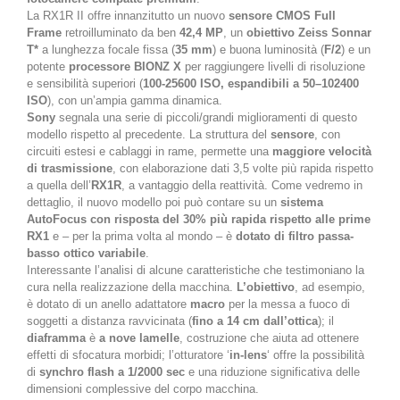
La RX1R II offre innanzitutto un nuovo
sensore CMOS Full
Frame
retroilluminato da ben
42,4 MP
, un
obiettivo Zeiss Sonnar
T*
a lunghezza focale fissa (
35 mm
) e buona luminosità (
F/2
) e un
potente
processore BIONZ X
per raggiungere livelli di risoluzione
e sensibilità superiori (
100-25600 ISO, espandibili a 50–102400
ISO
), con un’ampia gamma dinamica.
Sony
segnala una serie di piccoli/grandi miglioramenti di questo
modello rispetto al precedente. La struttura del
sensore
, con
circuiti estesi e cablaggi in rame, permette una
maggiore velocità
di trasmissione
, con elaborazione dati 3,5 volte più rapida rispetto
a quella dell’
RX1R
, a vantaggio della reattività. Come vedremo in
dettaglio, il nuovo modello poi può contare su un
sistema
AutoFocus con risposta del 30% più rapida rispetto alle prime
RX1
e – per la prima volta al mondo – è
dotato di filtro passa-
basso ottico variabile
.
Interessante l’analisi di alcune caratteristiche che testimoniano la
cura nella realizzazione della macchina.
L’obiettivo
, ad esempio,
è dotato di un anello adattatore
macro
per la messa a fuoco di
soggetti a distanza ravvicinata (
fino a 14 cm dall’ottica
); il
diaframma
è
a nove lamelle
, costruzione che aiuta ad ottenere
effetti di sfocatura morbidi; l’otturatore ‘
in-lens
‘ offre la possibilità
di
synchro flash a 1/2000 sec
e una riduzione significativa delle
dimensioni complessive del corpo macchina.