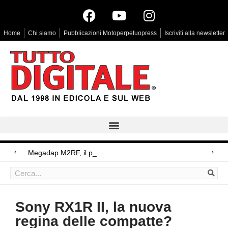
Home
Chi siamo
Pubblicazioni Motoperpetuopress
Iscriviti alla newsletter
Megadap M2RF, il primo adattatore autof
Arri Rental, evoluzioni in arrivo
Blackmagic Design UltraStudio Express 3G, due accessori ad hoc
Sony RX1R II, la nuova
regina delle compatte?