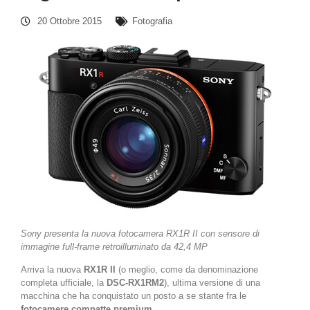
20 Ottobre 2015
Fotografia
Sony presenta la nuova fotocamera RX1R II con sensore di
immagine full-frame retroilluminato da 42,4 MP
Arriva la nuova
RX1R II
(o meglio, come da denominazione
completa ufficiale, la
DSC-RX1RM2
), ultima versione di una
macchina che ha conquistato un posto a se stante fra le
fotocamere compatte premium
.