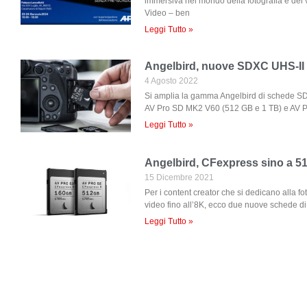
immersiva nel mondo della fotografia e del
Video – ben
Leggi Tutto »
Angelbird, nuove SDXC UHS-II p
4 Agosto 2022
Si amplia la gamma Angelbird di schede SD
AV Pro SD MK2 V60 (512 GB e 1 TB) e AV 
Leggi Tutto »
Angelbird, CFexpress sino a 
15 Dicembre 2021
Per i content creator che si dedicano alla fo
video fino all’8K, ecco due nuove schede di 
Leggi Tutto »