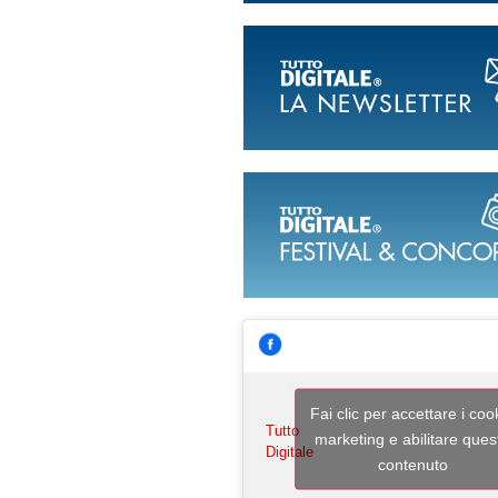
Fai clic per accettare i coo
Tutto
marketing e abilitare ques
Digitale
contenuto