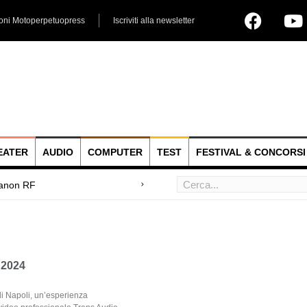
ioni Motoperpetuopress
Iscriviti alla newsletter
EATER
AUDIO
COMPUTER
TEST
FESTIVAL & CONCORSI
 2024
i Napoli, un’esperienza