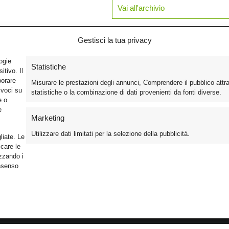
Vai all'archivio
Gestisci la tua privacy
logie
Statistiche
tivo. Il
borare
Misurare le prestazioni degli annunci, Comprendere il pubblico attr
ivoci su
statistiche o la combinazione di dati provenienti da fonti diverse.
e o
e
Marketing
Utilizzare dati limitati per la selezione della pubblicità.
liate. Le
care le
izzando i
onsenso
Foto
Cinema
Iscriviti alla n
Video
Home Theater/HDTV
Informativa Pr
Mobile
Audio
Gestisci Cook