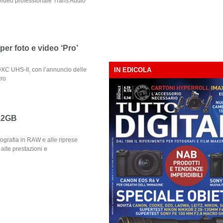
 video professionale Trans Audio
er foto e video ‘Pro’
XC UHS-II, con l’annuncio delle
IN EDICOLA
Pro
512GB
tografia in RAW e alle riprese
alte prestazioni e