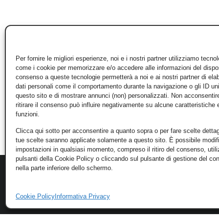
Per fornire le migliori esperienze, noi e i nostri partner utilizziamo tecno
come i cookie per memorizzare e/o accedere alle informazioni del disposi
consenso a queste tecnologie permetterà a noi e ai nostri partner di ela
dati personali come il comportamento durante la navigazione o gli ID un
questo sito e di mostrare annunci (non) personalizzati. Non acconsentir
ritirare il consenso può influire negativamente su alcune caratteristiche 
funzioni.
Clicca qui sotto per acconsentire a quanto sopra o per fare scelte dettag
tue scelte saranno applicate solamente a questo sito. È possibile modifi
impostazioni in qualsiasi momento, compreso il ritiro del consenso, util
pulsanti della Cookie Policy o cliccando sul pulsante di gestione del c
nella parte inferiore dello schermo.
Cookie Policy
Informativa Privacy