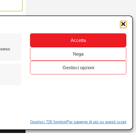
Accetta
averso
Nega
Gestisci opzioni
ewsletter
ivacy
Gestisci 726 fornitori
Per saperne di più su questi scopi
ie