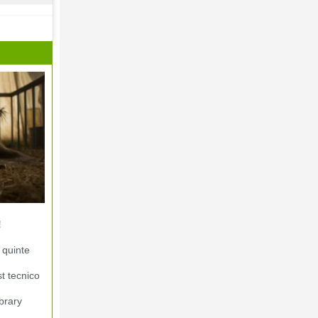
!
 quinte
st tecnico
brary