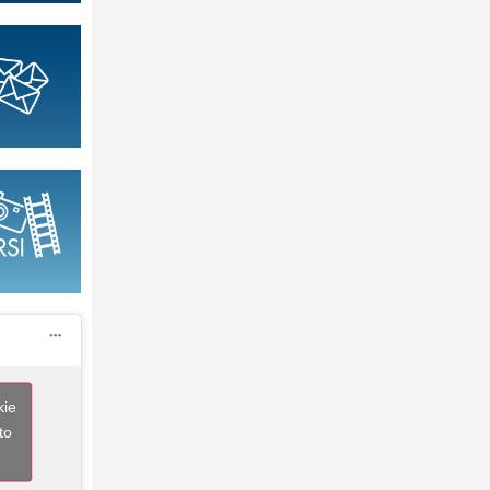
kie
to