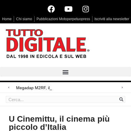
Home
Chi siamo
Pubblicazioni Motoperpetuopress
Iscriviti alla newsletter
Megadap M2RF, il primo adattatore
Arri Rental, evoluzioni in arrivo
Blackmagic Design UltraStudio Express 3G, due accessori ad hoc
U Cinemittu, il cinema più
piccolo d’Italia