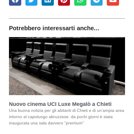
Potrebbero interessarti anche...
Nuovo cinema UCI Luxe Megalò a Chieti
Una buona notizia per gli abitanti di Chieti e di un’ampia area
intorno al capoluogo abruzzese: da pochi giorni è stata
inaugurata una sala davvero “premium”