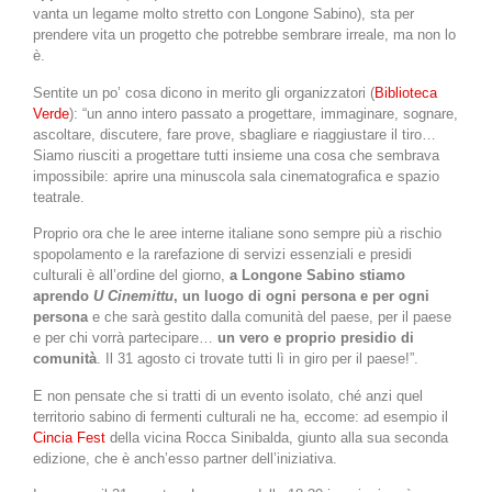
vanta un legame molto stretto con Longone Sabino), sta per
prendere vita un progetto che potrebbe sembrare irreale, ma non lo
è.
Sentite un po’ cosa dicono in merito gli organizzatori (
Biblioteca
Verde
): “un anno intero passato a progettare, immaginare, sognare,
ascoltare, discutere, fare prove, sbagliare e riaggiustare il tiro…
Siamo riusciti a progettare tutti insieme una cosa che sembrava
impossibile: aprire una minuscola sala cinematografica e spazio
teatrale.
Proprio ora che le aree interne italiane sono sempre più a rischio
spopolamento e la rarefazione di servizi essenziali e presidi
culturali è all’ordine del giorno,
a Longone Sabino stiamo
aprendo
U Cinemittu
, un luogo di ogni persona e per ogni
persona
e che sarà gestito dalla comunità del paese, per il paese
e per chi vorrà partecipare…
un vero e proprio presidio di
comunità
. Il 31 agosto ci trovate tutti lì in giro per il paese!”.
E non pensate che si tratti di un evento isolato, ché anzi quel
territorio sabino di fermenti culturali ne ha, eccome: ad esempio il
Cincia Fest
della vicina Rocca Sinibalda, giunto alla sua seconda
edizione, che è anch’esso partner dell’iniziativa.