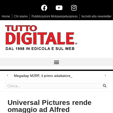
Home
Chi siamo
Pubblicazioni Motoperpetuopress
Iscriviti alla newsletter
Megadap M2RF, il primo adattatore autofocus da Leica
Arri Rental, evoluzioni in arrivo
Blackmagic Design UltraStudio Express 3G, due accessori ad hoc
Universal Pictures rende
omaggio ad Alfred