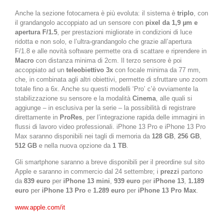
Anche la sezione fotocamera è più evoluta: il sistema è
triplo
, con
il grandangolo accoppiato ad un sensore con
pixel da 1,9 µm e
apertura F/1.5
, per prestazioni migliorate in condizioni di luce
ridotta e non solo, e l’ultra-grandangolo che grazie all’apertura
F/1.8 e alle novità software permette ora di scattare e riprendere in
Macro
con distanza minima di 2cm. Il terzo sensore è poi
accoppiato ad un
teleobiettivo 3x
con focale minima da 77 mm,
che, in combinata agli altri obiettivi, permette di sfruttare uno zoom
totale fino a 6x. Anche su questi modelli ‘Pro’ c’è ovviamente la
stabilizzazione su sensore e la modalità
Cinema
, alle quali si
aggiunge – in esclusiva per la serie – la possibilità di registrare
direttamente in
ProRes
, per l’integrazione rapida delle immagini in
flussi di lavoro video professionali. iPhone 13 Pro e iPhone 13 Pro
Max saranno disponibili nei tagli di memoria da
128 GB
,
256 GB
,
512 GB
e nella nuova opzione da
1 TB
.
Gli smartphone saranno a breve disponibili per il preordine sul sito
Apple e saranno in commercio dal 24 settembre; i
prezzi
partono
da
839 euro
per
iPhone 13 mini
,
939 euro
per
iPhone 13
,
1.189
euro
per
iPhone 13 Pro
e
1.289 euro
per
iPhone 13 Pro Max
.
www.apple.com/it