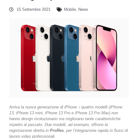
15 Settembre 2021
Mobile
,
News
Arriva la nuova generazione di iPhone: i quattro modelli (iPhone
13, iPhone 13 mini, iPhone 13 Pro e iPhone 13 Pro Max) non
hanno design rivoluzionario ma migliorano tante caratteristiche
rispetto al passato. Due modelli, ad esempio, offrono la
registrazione diretta in
ProRes
, per l’integrazione rapida in flussi di
lavoro video professionali