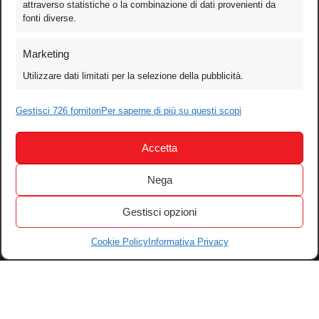
attraverso statistiche o la combinazione di dati provenienti da
fonti diverse.
Foto
Marketing
Video
Utilizzare dati limitati per la selezione della pubblicità.
Mobile
Games
Gestisci 726 fornitori
Per saperne di più su questi scopi
Test
Accetta
Cinema
Home Theater/HDTV
Nega
Audio
Gestisci opzioni
Computer
Festival & Concorsi
Cookie Policy
Informativa Privacy
Iscriviti alla newsletter
Informativa Privacy
Gestisci Cookie