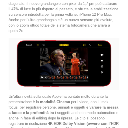
diagonale: il nuovo grandangolo con pixel da 1,7 µm può catturare
il 47% di luce in più rispetto al passato, e sfrutta la stabilizzazione
su sensore introdotta per la prima volta su iPhone 12 Pro Max.
Anche per l’ultra-grandangolo c’è un nuovo sensore più evoluto,
con lo zoom ottico totale del sistema fotocamera che arriva a
quota 2x.
Un’altra novità sulla quale Apple ha puntato molto durante la
presentazione è la
modalità Cinema
per i video, con il ‘rack
focus’ per registrare persone, animali e oggetti e
variare la messa
a fuoco e la profondità
tra i soggetti anche in modo automatico e
anche in fase di editing dopo la ripresa. Le clip si possono
registrare in risoluzione
4K HDR Dolby Vision (ovvero con l’HDR