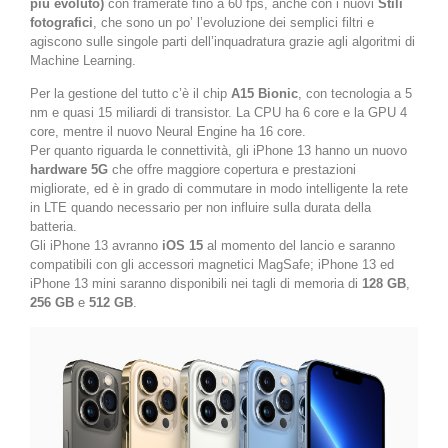
più evoluto)
con framerate fino a 60 fps, anche con i nuovi
Stili
fotografici
, che sono un po’ l’evoluzione dei semplici filtri e
agiscono sulle singole parti dell’inquadratura grazie agli algoritmi di
Machine Learning.
Per la gestione del tutto c’è il chip
A15 Bionic
, con tecnologia a 5
nm e quasi 15 miliardi di transistor. La CPU ha 6 core e la GPU 4
core, mentre il nuovo Neural Engine ha 16 core.
Per quanto riguarda le connettività, gli iPhone 13 hanno un nuovo
hardware 5G
che offre maggiore copertura e prestazioni
migliorate, ed è in grado di commutare in modo intelligente la rete
in LTE quando necessario per non influire sulla durata della
batteria.
Gli iPhone 13 avranno
iOS 15
al momento del lancio e saranno
compatibili con gli accessori magnetici MagSafe; iPhone 13 ed
iPhone 13 mini saranno disponibili nei tagli di memoria di
128
GB
,
256 GB
e
512 GB
.