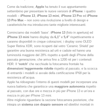
Come da tradizione,
Apple
ha tenuto il suo appuntamento
settembrino per presentare le nuove versioni di
iPhone
: i quattro
modelli –
iPhone 13
,
iPhone 13 mini
,
iPhone 13 Pro
ed
iPhone
13 Pro Max
– non sono una rivoluzione a livello di design e
caratteristiche ma introducono tante migliorie interessanti.
Cominciamo dai modelli ‘base’:
iPhone 13
(foto in apertura) ed
iPhone 13 mini
hanno display da
6,1″
e
5,4″
rispettivamente e
saranno disponibili in cinque colorazioni; i display sono OLED
Super Retina XDR, sono ricoperti dal vetro ‘Ceramic Shield’ per
garantire una buona resistenza ad urti e cadute ed hanno una
luminosità maggiore del 28% rispetto a quelli degli iPhone della
passata generazione, che arriva fino a 1200 nit per i contenuti
HDR. Il
‘notch’
che racchiude la fotocamera frontale ha
dimensioni leggermente ridotte
rispetto al passato, e la scocca
di entrambi i modelli si avvale della certificazione IP68 per la
resistenza all’acqua.
Apple ha ridisegnato l’interno di questi modelli per incorporare una
nuova batteria che garantisce una
maggiore autonomia
rispetto
al passato, con due ore e mezza in più per iPhone 13 e un’ora e
mezza in più per iPhone 13 mini.
Altre migliorie riguardano la sezione fotocamera posteriore, che
integra un
sistema con doppio sensore
ed obiettivi montati in