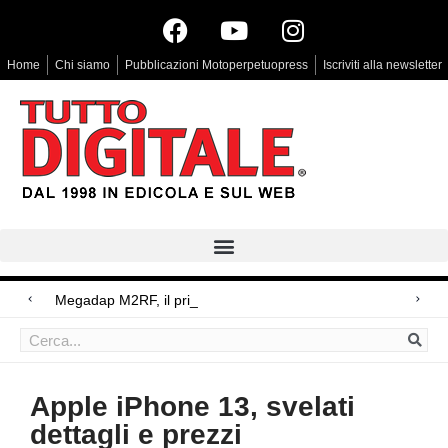
Home
Chi siamo
Pubblicazioni Motoperpetuopress
Iscriviti alla newsletter
Megadap M2RF, il primo adattatore autofocus
Arri Rental, evoluzioni in arrivo
Blackmagic Design UltraStudio Express 3G, due accessori ad hoc
Apple iPhone 13, svelati
dettagli e prezzi