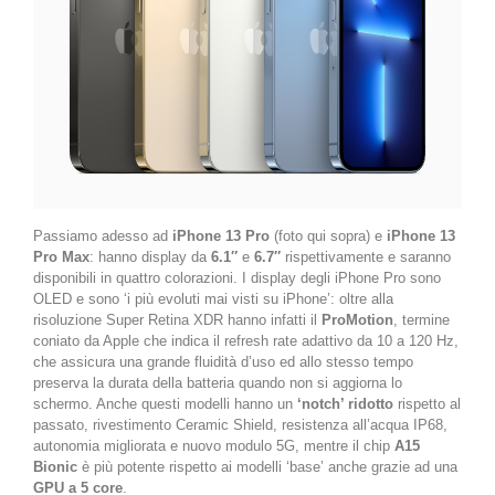
Passiamo adesso ad
iPhone 13 Pro
(foto qui sopra) e
iPhone 13
Pro Max
: hanno display da
6.1″
e
6.7″
rispettivamente e saranno
disponibili in quattro colorazioni. I display degli iPhone Pro sono
OLED e sono ‘i più evoluti mai visti su iPhone’: oltre alla
risoluzione Super Retina XDR hanno infatti il
ProMotion
, termine
coniato da Apple che indica il refresh rate adattivo da 10 a 120 Hz,
che assicura una grande fluidità d’uso ed allo stesso tempo
preserva la durata della batteria quando non si aggiorna lo
schermo. Anche questi modelli hanno un
‘notch’ ridotto
rispetto al
passato, rivestimento Ceramic Shield, resistenza all’acqua IP68,
autonomia migliorata e nuovo modulo 5G, mentre il chip
A15
Bionic
è più potente rispetto ai modelli ‘base’ anche grazie ad una
GPU a 5 core
.