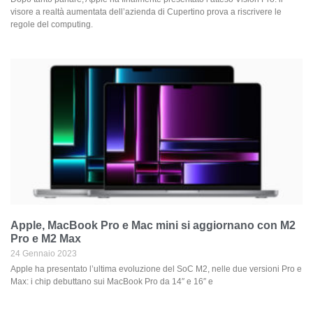
visore a realtà aumentata dell’azienda di Cupertino prova a riscrivere le
regole del computing.
Apple, MacBook Pro e Mac mini si aggiornano con M2
Pro e M2 Max
24 Gennaio 2023
Apple ha presentato l’ultima evoluzione del SoC M2, nelle due versioni Pro e
Max: i chip debuttano sui MacBook Pro da 14″ e 16″ e