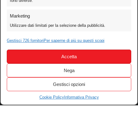
fonti diverse.
Foto
Marketing
Video
Utilizzare dati limitati per la selezione della pubblicità.
Mobile
Games
Gestisci 726 fornitori
Per saperne di più su questi scopi
Test
Accetta
Cinema
Home Theater/HDTV
Nega
Audio
Gestisci opzioni
Computer
Festival & Concorsi
Cookie Policy
Informativa Privacy
Iscriviti alla newsletter
Informativa Privacy
Gestisci Cookie