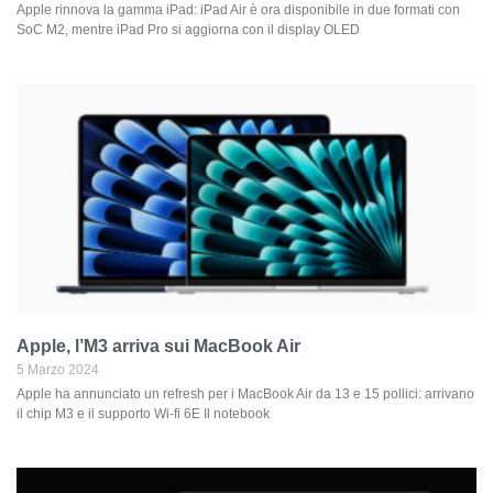
Apple rinnova la gamma iPad: iPad Air è ora disponibile in due formati con
SoC M2, mentre iPad Pro si aggiorna con il display OLED
Apple, l’M3 arriva sui MacBook Air
5 Marzo 2024
Apple ha annunciato un refresh per i MacBook Air da 13 e 15 pollici: arrivano
il chip M3 e il supporto Wi-fi 6E Il notebook