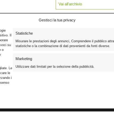
Vai all'archivio
Gestisci la tua privacy
logie
Statistiche
tivo. Il
borare
Misurare le prestazioni degli annunci, Comprendere il pubblico attr
ivoci su
statistiche o la combinazione di dati provenienti da fonti diverse.
e o
e
Marketing
Utilizzare dati limitati per la selezione della pubblicità.
liate. Le
care le
izzando i
onsenso
Foto
Cinema
Iscriviti alla n
Video
Home Theater/HDTV
Informativa Pr
Mobile
Audio
Gestisci Cook