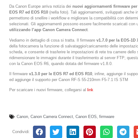
Da Canon Europe arriva notizia dei
nuovi aggiornamenti firmware per
EOS R7 ed EOS R10
(nella foto). Tali aggiornamenti, sviluppati anche i
permettono di snellire i workflow e migliorare la compatibilità con determi
selezionati. Gli aggiornamenti possono essere facilmente scaricati con 
utilizzando l’app Canon Camera Connect
.
Vediamo in dettaglio di cosa si tratta. Il firmware
v1.7.0 per la EOS-1D X
della fotocamera la funzione di salvataggio/caricamento delle impostazi
scheda, e consente di trasferire le impostazioni di rete tra camere dello 
ridimensionare le immagini durante il trasferimento al server FTP; quest
con la Canon EOS R6, quando dotata del firmware v1.8.0.
Il firmware
v1.3.0 per le EOS R7 ed EOS R10
, infine, aggiunge il supp
ed aggiunge il supporto per Canon RF-S 55-210mm F5-7.1 IS STM
Per scaricare i nuovi firmware, collegarsi al
link
Canon
,
Canon Camera Connect
,
Canon EOS
,
firmware
Condividi: