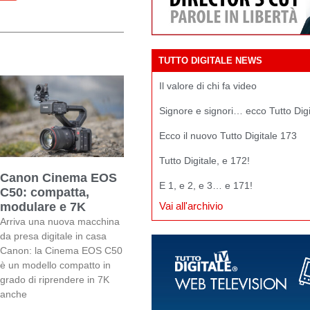
TUTTO DIGITALE NEWS
Il valore di chi fa video
Signore e signori… ecco Tutto Dig
Ecco il nuovo Tutto Digitale 173
Tutto Digitale, e 172!
Canon Cinema EOS
E 1, e 2, e 3… e 171!
C50: compatta,
modulare e 7K
Vai all'archivio
Arriva una nuova macchina
da presa digitale in casa
Canon: la Cinema EOS C50
è un modello compatto in
grado di riprendere in 7K
anche