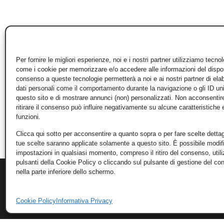
Per fornire le migliori esperienze, noi e i nostri partner utilizziamo tecno
come i cookie per memorizzare e/o accedere alle informazioni del disposi
consenso a queste tecnologie permetterà a noi e ai nostri partner di ela
dati personali come il comportamento durante la navigazione o gli ID un
questo sito e di mostrare annunci (non) personalizzati. Non acconsentir
ritirare il consenso può influire negativamente su alcune caratteristiche 
funzioni.
Clicca qui sotto per acconsentire a quanto sopra o per fare scelte dettag
tue scelte saranno applicate solamente a questo sito. È possibile modifi
impostazioni in qualsiasi momento, compreso il ritiro del consenso, util
pulsanti della Cookie Policy o cliccando sul pulsante di gestione del c
nella parte inferiore dello schermo.
Cookie Policy
Informativa Privacy