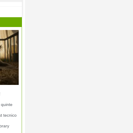
!
 quinte
st tecnico
brary