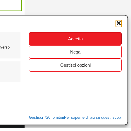
Accetta
averso
Nega
Gestisci opzioni
ewsletter
ivacy
Gestisci 726 fornitori
Per saperne di più su questi scopi
ie