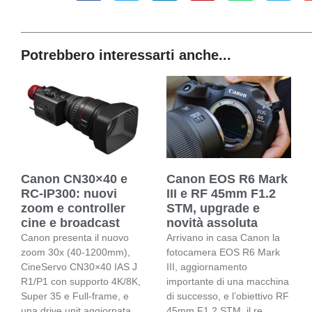
Potrebbero interessarti anche...
Canon CN30×40 e
Canon EOS R6 Mark
RC-IP300: nuovi
III e RF 45mm F1.2
zoom e controller
STM, upgrade e
cine e broadcast
novità assoluta
Canon presenta il nuovo
Arrivano in casa Canon la
zoom 30x (40-1200mm),
fotocamera EOS R6 Mark
CineServo CN30×40 IAS J
III, aggiornamento
R1/P1 con supporto 4K/8K,
importante di una macchina
Super 35 e Full-frame, e
di successo, e l’obiettivo RF
una drive unit aggiornata.
45mm F1.2 STM, il re