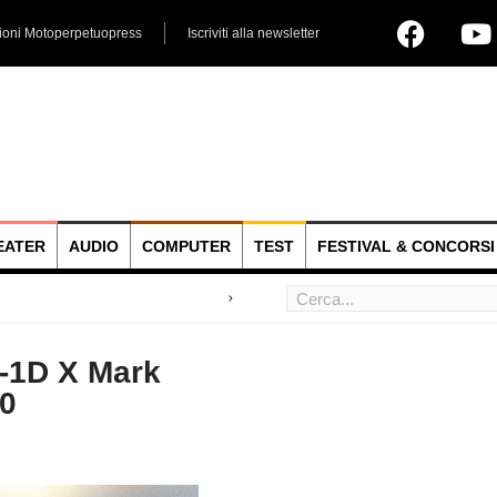
ioni Motoperpetuopress
Iscriviti alla newsletter
EATER
AUDIO
COMPUTER
TEST
FESTIVAL & CONCORSI
 hoc
-1D X Mark
10