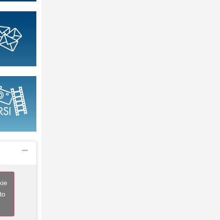
kie
to