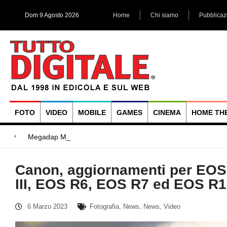
Dom 9 Agosto 2026
Home
Chi siamo
Pubblicaz
FOTO
VIDEO
MOBILE
GAMES
CINEMA
HOME TH
Megadap M2RF, il primo adattat
Blackmagic Design UltraStudio Express 3G, due accessori ad
Arri Rental, evoluzioni in arrivo
Canon, aggiornamenti per EOS
III, EOS R6, EOS R7 ed EOS R
6 Marzo 2023
Fotografia
,
News
,
News
,
Video