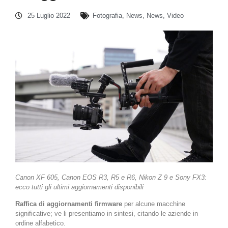
25 Luglio 2022
Fotografia
,
News
,
News
,
Video
Canon XF 605, Canon EOS R3, R5 e R6, Nikon Z 9 e Sony FX3:
ecco tutti gli ultimi aggiornamenti disponibili
Raffica di aggiornamenti firmware
per alcune macchine
significative; ve li presentiamo in sintesi, citando le aziende in
ordine alfabetico.