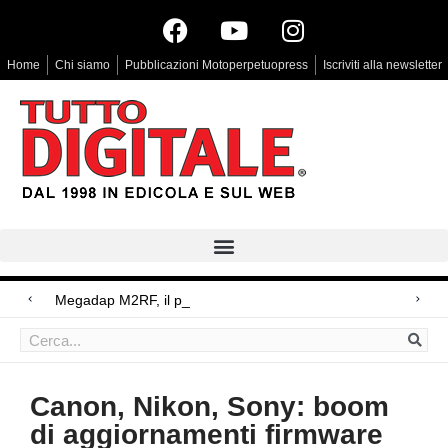
Home
Chi siamo
Pubblicazioni Motoperpetuopress
Iscriviti alla newsletter
Megadap M2RF, il primo adattatore autof
Arri Rental, evoluzioni in arrivo
Blackmagic Design UltraStudio Express 3G, due accessori ad hoc
Canon, Nikon, Sony: boom
di aggiornamenti firmware