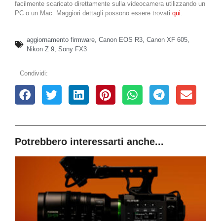
facilmente scaricato direttamente sulla videocamera utilizzando un
PC o un Mac. Maggiori dettagli possono essere trovati
qui
.
aggiornamento firmware
,
Canon EOS R3
,
Canon XF 605
,
Nikon Z 9
,
Sony FX3
Condividi:
Potrebbero interessarti anche...