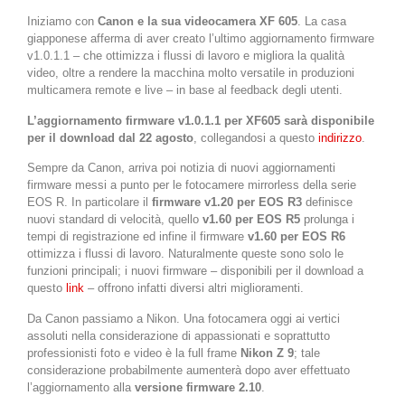
Iniziamo con
Canon e la sua videocamera XF 605
. La casa
giapponese afferma di aver creato l’ultimo aggiornamento firmware
v1.0.1.1 – che ottimizza i flussi di lavoro e migliora la qualità
video, oltre a rendere la macchina molto versatile in produzioni
multicamera remote e live – in base al feedback degli utenti.
L’aggiornamento firmware v1.0.1.1 per XF605 sarà disponibile
per il download dal 22 agosto
, collegandosi a questo
indirizzo
.
Sempre da Canon, arriva poi notizia di
nuovi aggiornamenti
firmware messi a punto per le fotocamere mirrorless della serie
EOS R. In particolare il
firmware v1.20 per EOS R3
definisce
nuovi standard di velocità, quello
v1.60 per EOS R5
prolunga i
tempi di registrazione ed infine il firmware
v1.60 per EOS R6
ottimizza i flussi di lavoro. Naturalmente queste sono solo le
funzioni principali; i nuovi firmware – disponibili per il download a
questo
link
– offrono infatti diversi altri miglioramenti.
Da Canon passiamo a Nikon. Una fotocamera oggi ai vertici
assoluti nella considerazione di appassionati e soprattutto
professionisti foto e video è la full frame
Nikon Z 9
; tale
considerazione probabilmente aumenterà dopo aver effettuato
l’aggiornamento alla
versione firmware 2.10
.