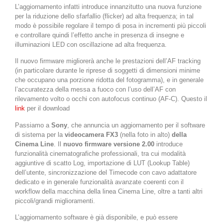
L’aggiornamento infatti introduce innanzitutto una nuova funzione
per la riduzione dello sfarfallio (flicker) ad alta frequenza; in tal
modo è possibile regolare il tempo di posa in incrementi più piccoli
e controllare quindi l’effetto anche in presenza di insegne e
illuminazioni LED con oscillazione ad alta frequenza.
Il nuovo firmware migliorerà anche le prestazioni dell’AF tracking
(in particolare durante le riprese di soggetti di dimensioni minime
che occupano una porzione ridotta del fotogramma), e in generale
l’accuratezza della messa a fuoco con l’uso dell’AF con
rilevamento volto o occhi con autofocus continuo (AF-C). Questo il
link
per il download
Passiamo a
Sony
, che annuncia un aggiornamento per il software
di sistema per la
videocamera FX3
(nella foto in alto)
della
Cinema Line
. Il
nuovo firmware versione 2.00
introduce
funzionalità cinematografiche professionali, tra cui modalità
aggiuntive di scatto Log, importazione di LUT (Lookup Table)
dell’utente, sincronizzazione del Timecode con cavo adattatore
dedicato e in generale funzionalità avanzate coerenti con il
workflow della macchina della linea Cinema Line, oltre a tanti altri
piccoli/grandi miglioramenti.
L’aggiornamento software è già disponibile, e può essere